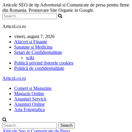
Articole SEO de tip Advertorial si Comunicate de presa pentru firme
din Romania. Promovare Site Organic in Google.
Articol.co.ro
vineri, august 7, 2026
Afaceri si Finante
Sanatate si Medicina
Setari de Confidențialitate
wiki
Politică privind fișierele cookies
Politică de confidențialitate
Articol.co.ro
Comert si Magazine
Magazin Online
Anunturi Servicii
Anunturi Online
Arta Fotografica
Articole Seo si Comunicate de Presa