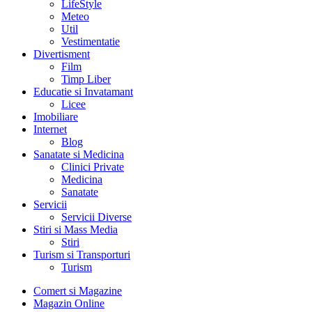
LifeStyle
Meteo
Util
Vestimentatie
Divertisment
Film
Timp Liber
Educatie si Invatamant
Licee
Imobiliare
Internet
Blog
Sanatate si Medicina
Clinici Private
Medicina
Sanatate
Servicii
Servicii Diverse
Stiri si Mass Media
Stiri
Turism si Transporturi
Turism
Comert si Magazine
Magazin Online