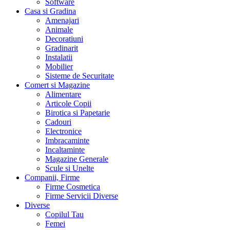
Software
Casa si Gradina
Amenajari
Animale
Decoratiuni
Gradinarit
Instalatii
Mobilier
Sisteme de Securitate
Comert si Magazine
Alimentare
Articole Copii
Birotica si Papetarie
Cadouri
Electronice
Imbracaminte
Incaltaminte
Magazine Generale
Scule si Unelte
Companii, Firme
Firme Cosmetica
Firme Servicii Diverse
Diverse
Copilul Tau
Femei