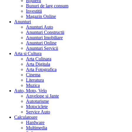
Bijuterii
Bunuri de larg consum
Investitii
Magazin Online
Anunturi
Anunturi Auto
Anunturi Constructii
Anunturi Imobiliare
Anunturi Online
Anunturi Servicii
Arta si Cultura
Arta Culinara
Arta Digitala
Arta Fotografica
Cinema
Literatura
Muzica
Auto, Moto, Velo
Anvelope si Jante
Autoturisme
Motociclete
Service Auto
Calculatoare
Hardware
Multimedia