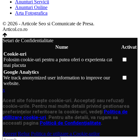
Anunturi Servicii
Anunturi Online
Arta Fotografica
© 2026 - Articole Seo si Comunicate de Presa.
Articol.co.ro
Setari de Confidentialitate
Nume
Activat
Cookie-uri
Folosim cookie-uri pentru a putea oferi o experienta cat
mai placuta
Google Analytics
We track anonymized user information to improve our
website.
x
Acest site folosește cookie-uri. Acceptați sau refuzați
cookie-urile. Pentru mai multe detalii privind gestionarea
preferințelor referitoare la cookie-uri, vedeți
Politica de
utillizare cookie-uri
. Pentru alte detalii, va rugam sa
accesati pagina
Politică de Confidențialitate
.
Accept
Refuz
Politica de utilizare a Cookie-urilor