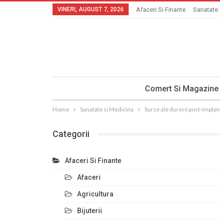
VINERI, AUGUST 7, 2026
Afaceri Si Finante
Sanatate 
Comert Si Magazine
Home
Sanatate si Medicina
Surse ale durerii post-implan
Categorii
Afaceri Si Finante
Afaceri
Agricultura
Bijuterii