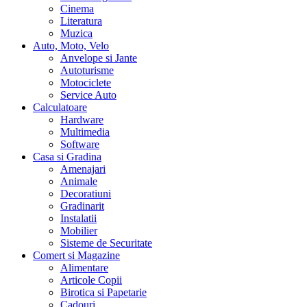
Cinema
Literatura
Muzica
Auto, Moto, Velo
Anvelope si Jante
Autoturisme
Motociclete
Service Auto
Calculatoare
Hardware
Multimedia
Software
Casa si Gradina
Amenajari
Animale
Decoratiuni
Gradinarit
Instalatii
Mobilier
Sisteme de Securitate
Comert si Magazine
Alimentare
Articole Copii
Birotica si Papetarie
Cadouri