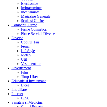
Electronice
Imbracaminte
Incaltaminte
Magazine Generale
Scule si Unelte
Companii, Firme
Firme Cosmetica
Firme Servicii Diverse
Diverse
Copilul Tau
Femei
LifeStyle
Meteo
Util
Vestimentatie
Divertisment
Film
Timp Liber
Educatie si Invatamant
Licee
Imobiliare
Internet
Blog
Sanatate si Medicina
Clinici Private