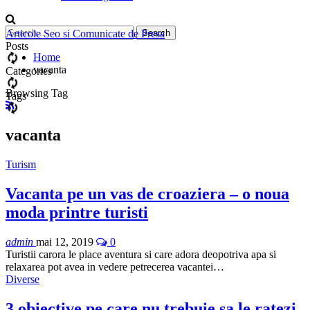
Articole Seo si Comunicate de Presa
Posts
Home
vacanta
Categories
Browsing Tag
Tags
vacanta
Turism
Vacanta pe un vas de croaziera – o noua
moda printre turisti
admin
mai 12, 2019
0
Turistii carora le place aventura si care adora deopotriva apa si
relaxarea pot avea in vedere petrecerea vacantei…
Diverse
3 obiective pe care nu trebuie sa le ratezi