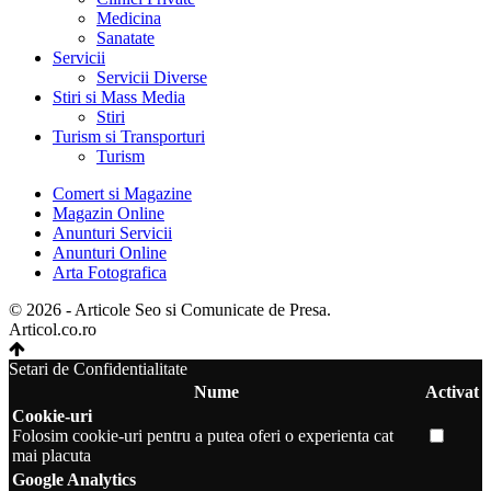
Medicina
Sanatate
Servicii
Servicii Diverse
Stiri si Mass Media
Stiri
Turism si Transporturi
Turism
Comert si Magazine
Magazin Online
Anunturi Servicii
Anunturi Online
Arta Fotografica
© 2026 - Articole Seo si Comunicate de Presa.
Articol.co.ro
Setari de Confidentialitate
Nume
Activat
Cookie-uri
Folosim cookie-uri pentru a putea oferi o experienta cat
mai placuta
Google Analytics