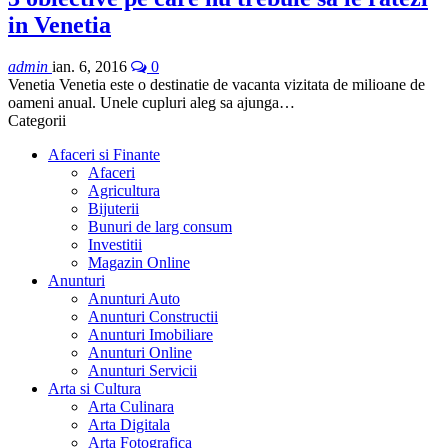
in Venetia
admin
ian. 6, 2016
0
Venetia Venetia este o destinatie de vacanta vizitata de milioane de
oameni anual. Unele cupluri aleg sa ajunga…
Categorii
Afaceri si Finante
Afaceri
Agricultura
Bijuterii
Bunuri de larg consum
Investitii
Magazin Online
Anunturi
Anunturi Auto
Anunturi Constructii
Anunturi Imobiliare
Anunturi Online
Anunturi Servicii
Arta si Cultura
Arta Culinara
Arta Digitala
Arta Fotografica