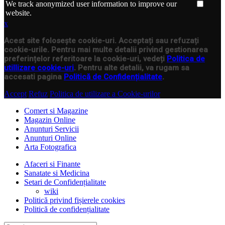
We track anonymized user information to improve our
website.
x
Acest site folosește cookie-uri. Acceptați sau refuzați
cookie-urile. Pentru mai multe detalii privind gestionarea
preferințelor referitoare la cookie-uri, vedeți
Politica de
utillizare cookie-uri
. Pentru alte detalii, va rugam sa
accesati pagina
Politică de Confidențialitate
.
Accept
Refuz
Politica de utilizare a Cookie-urilor
Comert si Magazine
Magazin Online
Anunturi Servicii
Anunturi Online
Arta Fotografica
Afaceri si Finante
Sanatate si Medicina
Setari de Confidențialitate
wiki
Politică privind fișierele cookies
Politică de confidențialitate