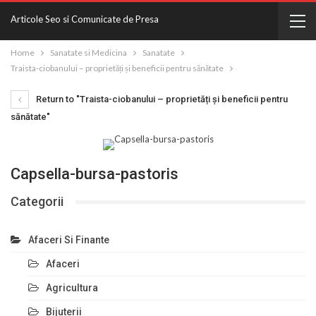
Articole Seo si Comunicate de Presa
Home
Sanatate si Medicina
Sanatate
Traista-ciobanului – proprietăți și beneficii pentru sănătate
Return to "Traista-ciobanului – proprietăți și beneficii pentru
sănătate"
Capsella-bursa-pastoris
Categorii
Afaceri Si Finante
Afaceri
Agricultura
Bijuterii