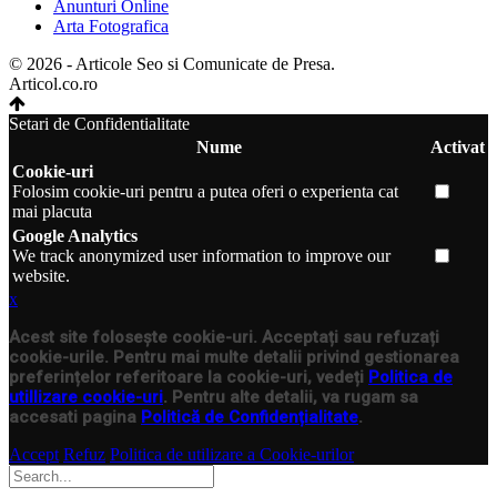
Anunturi Online
Arta Fotografica
© 2026 - Articole Seo si Comunicate de Presa.
Articol.co.ro
Setari de Confidentialitate
Nume
Activat
Cookie-uri
Folosim cookie-uri pentru a putea oferi o experienta cat
mai placuta
Google Analytics
We track anonymized user information to improve our
website.
x
Acest site folosește cookie-uri. Acceptați sau refuzați
cookie-urile. Pentru mai multe detalii privind gestionarea
preferințelor referitoare la cookie-uri, vedeți
Politica de
utillizare cookie-uri
. Pentru alte detalii, va rugam sa
accesati pagina
Politică de Confidențialitate
.
Accept
Refuz
Politica de utilizare a Cookie-urilor