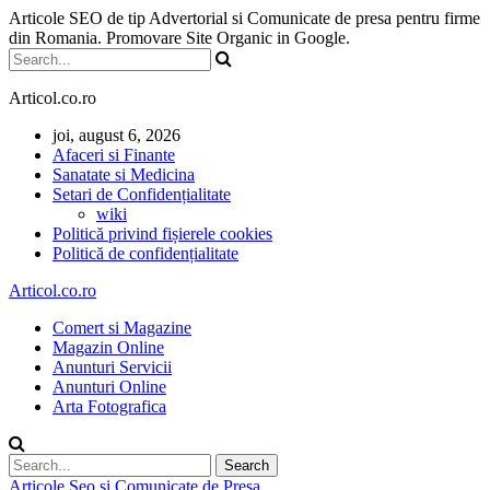
Articole SEO de tip Advertorial si Comunicate de presa pentru firme
din Romania. Promovare Site Organic in Google.
Articol.co.ro
joi, august 6, 2026
Afaceri si Finante
Sanatate si Medicina
Setari de Confidențialitate
wiki
Politică privind fișierele cookies
Politică de confidențialitate
Articol.co.ro
Comert si Magazine
Magazin Online
Anunturi Servicii
Anunturi Online
Arta Fotografica
Articole Seo si Comunicate de Presa