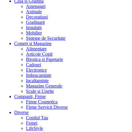
Casa si Gradina
Amenajari
Animale
Decoratiuni
Gradinarit
Instalatii
Mobilier
Sisteme de Securitate
Comert si Magazine
Alimentare
Articole Copii
Birotica si Papetarie
Cadouri
Electronice
Imbracaminte
Incaltaminte
Magazine Generale
Scule si Unelte
Companii, Firme
Firme Cosmetica
Firme Servicii Diverse
Diverse
Copilul Tau
Femei
LifeStyle