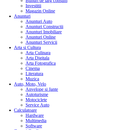
Bunuri de larg consum
Investitii
Magazin Online
Anunturi
Anunturi Auto
Anunturi Constructii
Anunturi Imobiliare
Anunturi Online
Anunturi Servicii
Arta si Cultura
Arta Culinara
Arta Digitala
Arta Fotografica
Cinema
Literatura
Muzica
Auto, Moto, Velo
Anvelope si Jante
Autoturisme
Motociclete
Service Auto
Calculatoare
Hardware
Multimedia
Software