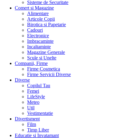
Sisteme de Securitate
Comert si Magazine
Alimentare
Articole Copii
Birotica si Papetarie
Cadouri
Electronice
Imbracaminte
Incaltaminte
Magazine Generale
Scule si Unelte
Companii, Firme
Firme Cosmetica
Firme Servicii Diverse
Diverse
Copilul Tau
Femei
LifeStyle
Meteo
Util
Vestimentatie
Divertisment
Film
Timp Liber
Educatie si Invatamant