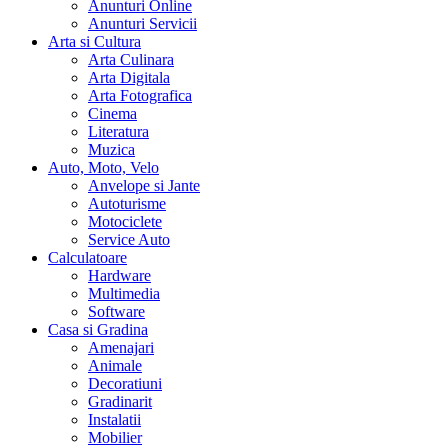
Anunturi Online
Anunturi Servicii
Arta si Cultura
Arta Culinara
Arta Digitala
Arta Fotografica
Cinema
Literatura
Muzica
Auto, Moto, Velo
Anvelope si Jante
Autoturisme
Motociclete
Service Auto
Calculatoare
Hardware
Multimedia
Software
Casa si Gradina
Amenajari
Animale
Decoratiuni
Gradinarit
Instalatii
Mobilier