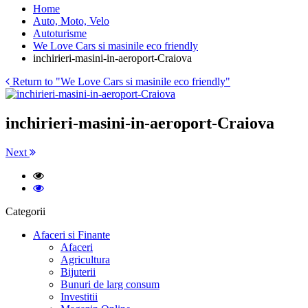
Home
Auto, Moto, Velo
Autoturisme
We Love Cars si masinile eco friendly
inchirieri-masini-in-aeroport-Craiova
Return to "We Love Cars si masinile eco friendly"
inchirieri-masini-in-aeroport-Craiova
Next
Categorii
Afaceri si Finante
Afaceri
Agricultura
Bijuterii
Bunuri de larg consum
Investitii