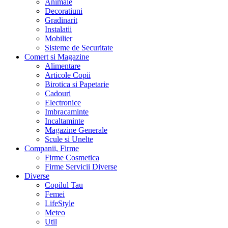
Animale
Decoratiuni
Gradinarit
Instalatii
Mobilier
Sisteme de Securitate
Comert si Magazine
Alimentare
Articole Copii
Birotica si Papetarie
Cadouri
Electronice
Imbracaminte
Incaltaminte
Magazine Generale
Scule si Unelte
Companii, Firme
Firme Cosmetica
Firme Servicii Diverse
Diverse
Copilul Tau
Femei
LifeStyle
Meteo
Util