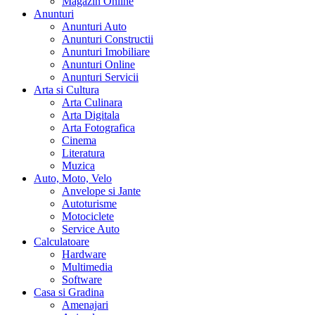
Magazin Online
Anunturi
Anunturi Auto
Anunturi Constructii
Anunturi Imobiliare
Anunturi Online
Anunturi Servicii
Arta si Cultura
Arta Culinara
Arta Digitala
Arta Fotografica
Cinema
Literatura
Muzica
Auto, Moto, Velo
Anvelope si Jante
Autoturisme
Motociclete
Service Auto
Calculatoare
Hardware
Multimedia
Software
Casa si Gradina
Amenajari