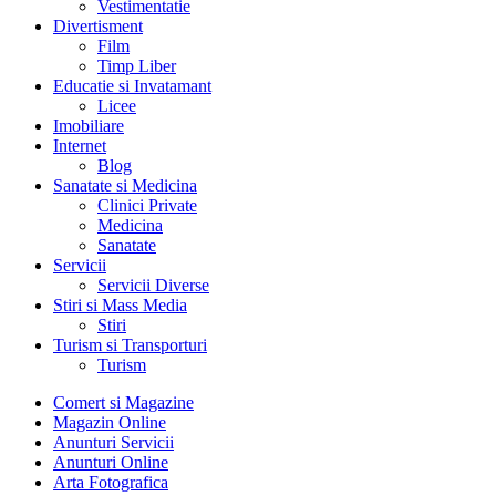
Vestimentatie
Divertisment
Film
Timp Liber
Educatie si Invatamant
Licee
Imobiliare
Internet
Blog
Sanatate si Medicina
Clinici Private
Medicina
Sanatate
Servicii
Servicii Diverse
Stiri si Mass Media
Stiri
Turism si Transporturi
Turism
Comert si Magazine
Magazin Online
Anunturi Servicii
Anunturi Online
Arta Fotografica