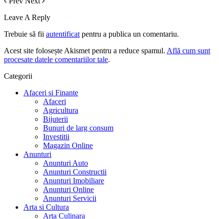
Prev
Next
Leave A Reply
Trebuie să fii
autentificat
pentru a publica un comentariu.
Acest site folosește Akismet pentru a reduce spamul.
Află cum sunt
procesate datele comentariilor tale
.
Categorii
Afaceri si Finante
Afaceri
Agricultura
Bijuterii
Bunuri de larg consum
Investitii
Magazin Online
Anunturi
Anunturi Auto
Anunturi Constructii
Anunturi Imobiliare
Anunturi Online
Anunturi Servicii
Arta si Cultura
Arta Culinara