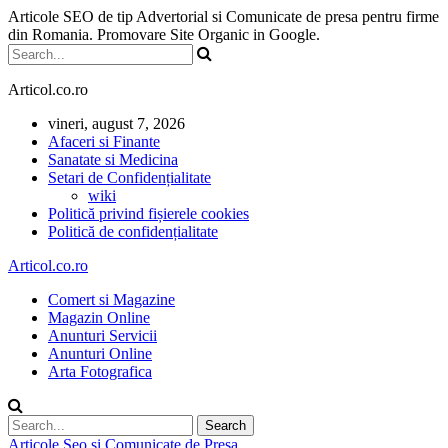
Articole SEO de tip Advertorial si Comunicate de presa pentru firme
din Romania. Promovare Site Organic in Google.
Articol.co.ro
vineri, august 7, 2026
Afaceri si Finante
Sanatate si Medicina
Setari de Confidențialitate
wiki
Politică privind fișierele cookies
Politică de confidențialitate
Articol.co.ro
Comert si Magazine
Magazin Online
Anunturi Servicii
Anunturi Online
Arta Fotografica
Articole Seo si Comunicate de Presa