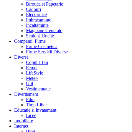
Birotica si Papetarie
Cadouri
Electronice
Imbracaminte
Incaltaminte
Magazine Generale
Scule si Unelte
Companii, Firme
Firme Cosmetica
Firme Servicii Diverse
Diverse
Copilul Tau
Femei
LifeStyle
Meteo
Util
Vestimentatie
Divertisment
Film
Timp Liber
Educatie si Invatamant
Licee
Imobiliare
Internet
Blog