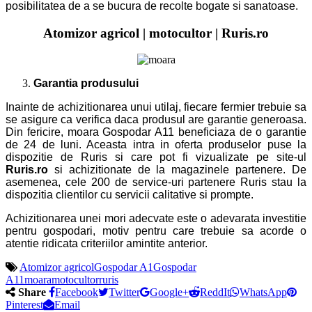
posibilitatea de a se bucura de recolte bogate si sanatoase.
Atomizor agricol | motocultor | Ruris.ro
Garantia produsului
Inainte de achizitionarea unui utilaj, fiecare fermier trebuie sa
se asigure ca verifica daca produsul are garantie generoasa.
Din fericire, moara Gospodar A11 beneficiaza de o garantie
de 24 de luni. Aceasta intra in oferta produselor puse la
dispozitie de Ruris si care pot fi vizualizate pe site-ul
Ruris.ro
si achizitionate de la magazinele partenere. De
asemenea, cele 200 de service-uri partenere Ruris stau la
dispozitia clientilor cu servicii calitative si prompte.
Achizitionarea unei mori adecvate este o adevarata investitie
pentru gospodari, motiv pentru care trebuie sa acorde o
atentie ridicata criteriilor amintite anterior.
Atomizor agricol
Gospodar A1
Gospodar
A11
moara
motocultor
ruris
Share
Facebook
Twitter
Google+
ReddIt
WhatsApp
Pinterest
Email