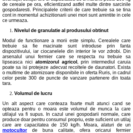
de cereale pe ora, eficientizand astfel multe dintre sarcinile
gospodaresti. Principalele criterii de care trebuie sa se tina
cont in momentul achizitionarii unei mori sunt amintite in cele
ce urmeaza.
Nivelul de granulatie al produsului obtinut
Modul de functionare a morii este simplu. Cerealele care
trebuie sa fie macinate sunt introduse prin fanta
dispozitivului, iar ciocanelele din interior le vor zdrobi. Din
arsenalul unui fermier care se respecta nu trebuie sa
lipseasca nici
atomizorul agricol
, prin intermediul caruia
poate sa isi protejeze adecvat recoltele de daunatori. Exista
o multime de atomizoare disponibile in oferta Ruris, in cadrul
celor peste 300 de puncte de vanzare partenere din toata
tara.
Volumul de lucru
Un alt aspect care conteaza foarte mult atunci cand se
opteaza pentru o moara este volumul de munca la care
utilajul va fi supus. In cazul unei gospodarii normale, care
produce doar pentru consumul propriu, este suficient un utilaj
care are capacitatea de 150 kg/h. Moara, alaturi de un
motocultor
de buna calitate, ofera oricarui fermier