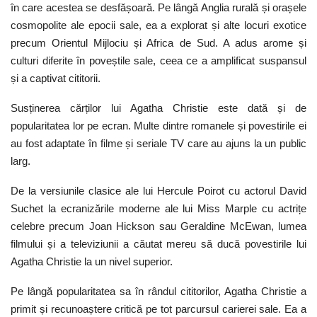
în care acestea se desfășoară. Pe lângă Anglia rurală și orașele
cosmopolite ale epocii sale, ea a explorat și alte locuri exotice
precum Orientul Mijlociu și Africa de Sud. A adus arome și
culturi diferite în poveștile sale, ceea ce a amplificat suspansul
și a captivat cititorii.
Susținerea cărților lui Agatha Christie este dată și de
popularitatea lor pe ecran. Multe dintre romanele și povestirile ei
au fost adaptate în filme și seriale TV care au ajuns la un public
larg.
De la versiunile clasice ale lui Hercule Poirot cu actorul David
Suchet la ecranizările moderne ale lui Miss Marple cu actrițe
celebre precum Joan Hickson sau Geraldine McEwan, lumea
filmului și a televiziunii a căutat mereu să ducă povestirile lui
Agatha Christie la un nivel superior.
Pe lângă popularitatea sa în rândul cititorilor, Agatha Christie a
primit și recunoaștere critică pe tot parcursul carierei sale. Ea a