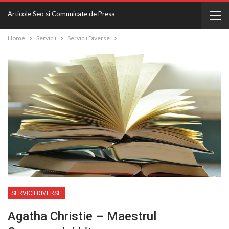
Articole Seo si Comunicate de Presa
Home
Servicii
Servicii Diverse
SERVICII DIVERSE
Agatha Christie – Maestrul