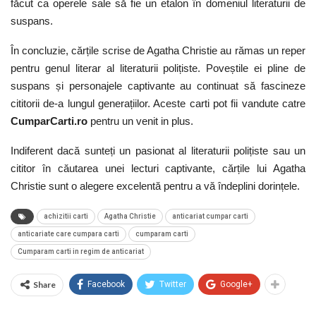
făcut ca operele sale să fie un etalon în domeniul literaturii de
suspans.
În concluzie, cărțile scrise de Agatha Christie au rămas un reper
pentru genul literar al literaturii polițiste. Poveștile ei pline de
suspans și personajele captivante au continuat să fascineze
cititorii de-a lungul generațiilor. Aceste carti pot fii vandute catre
CumparCarti.ro
pentru un venit in plus.
Indiferent dacă sunteți un pasionat al literaturii polițiste sau un
cititor în căutarea unei lecturi captivante, cărțile lui Agatha
Christie sunt o alegere excelentă pentru a vă îndeplini dorințele.
achizitii carti
Agatha Christie
anticariat cumpar carti
anticariate care cumpara carti
cumparam carti
Cumparam carti in regim de anticariat
Share
Facebook
Twitter
Google+