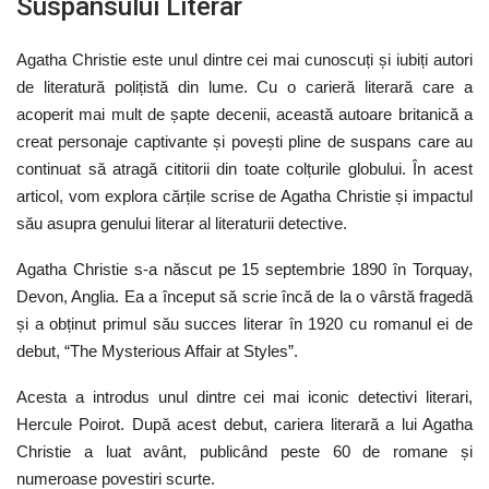
Suspansului Literar
Agatha Christie este unul dintre cei mai cunoscuți și iubiți autori
de literatură polițistă din lume. Cu o carieră literară care a
acoperit mai mult de șapte decenii, această autoare britanică a
creat personaje captivante și povești pline de suspans care au
continuat să atragă cititorii din toate colțurile globului. În acest
articol, vom explora cărțile scrise de Agatha Christie și impactul
său asupra genului literar al literaturii detective.
Agatha Christie s-a născut pe 15 septembrie 1890 în Torquay,
Devon, Anglia. Ea a început să scrie încă de la o vârstă fragedă
și a obținut primul său succes literar în 1920 cu romanul ei de
debut, “The Mysterious Affair at Styles”.
Acesta a introdus unul dintre cei mai iconic detectivi literari,
Hercule Poirot. După acest debut, cariera literară a lui Agatha
Christie a luat avânt, publicând peste 60 de romane și
numeroase povestiri scurte.