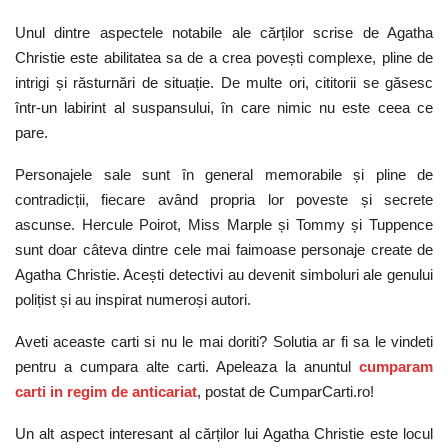
Unul dintre aspectele notabile ale cărților scrise de Agatha
Christie este abilitatea sa de a crea povești complexe, pline de
intrigi și răsturnări de situație. De multe ori, cititorii se găsesc
într-un labirint al suspansului, în care nimic nu este ceea ce
pare.
Personajele sale sunt în general memorabile și pline de
contradicții, fiecare având propria lor poveste și secrete
ascunse. Hercule Poirot, Miss Marple și Tommy și Tuppence
sunt doar câteva dintre cele mai faimoase personaje create de
Agatha Christie. Acești detectivi au devenit simboluri ale genului
polițist și au inspirat numeroși autori.
Aveti aceaste carti si nu le mai doriti? Solutia ar fi sa le vindeti
pentru a cumpara alte carti. Apeleaza la anuntul
cumparam
carti in regim de anticariat
, postat de CumparCarti.ro!
Un alt aspect interesant al cărților lui Agatha Christie este locul