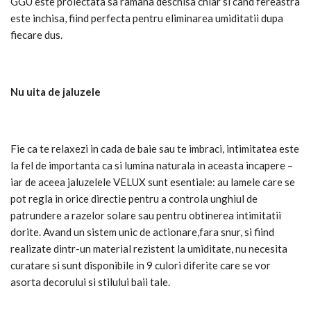
GGU este proiectata sa ramana deschisa chiar si cand fereastra
este inchisa, fiind perfecta pentru eliminarea umiditatii dupa
fiecare dus.
Nu uita de jaluzele
Fie ca te relaxezi in cada de baie sau te imbraci, intimitatea este
la fel de importanta ca si lumina naturala in aceasta incapere –
iar de aceea jaluzelele VELUX sunt esentiale: au lamele care se
pot regla in orice directie pentru a controla unghiul de
patrundere a razelor solare sau pentru obtinerea intimitatii
dorite. Avand un sistem unic de actionare,fara snur, si fiind
realizate dintr-un material rezistent la umiditate, nu necesita
curatare si sunt disponibile in 9 culori diferite care se vor
asorta decorului si stilului baii tale.