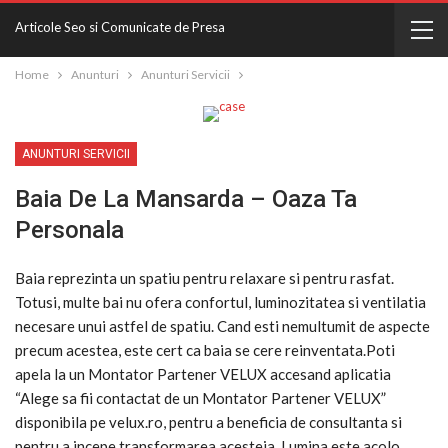
Articole Seo si Comunicate de Presa
Home
Anunturi
Anunturi Servicii
ANUNTURI SERVICII
Baia De La Mansarda – Oaza Ta
Personala
Baia reprezinta un spatiu pentru relaxare si pentru rasfat.
Totusi, multe bai nu ofera confortul, luminozitatea si ventilatia
necesare unui astfel de spatiu. Cand esti nemultumit de aspecte
precum acestea, este cert ca baia se cere reinventata.Poti
apela la un Montator Partener VELUX accesand aplicatia
“Alege sa fii contactat de un Montator Partener VELUX”
disponibila pe velux.ro, pentru a beneficia de consultanta si
pentru a incepe transformarea acesteia. Lumina este acolo,