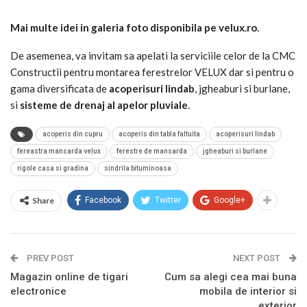
Mai multe idei in galeria foto disponibila pe velux.ro.
De asemenea, va invitam sa apelati la serviciile celor de la CMC
Constructii pentru montarea ferestrelor VELUX dar si pentru o
gama diversificata de
acoperisuri lindab
, jgheaburi si burlane,
si
sisteme de drenaj al apelor pluviale
.
acoperis din cupru
acoperis din tabla faltuita
acoperisuri lindab
fereastra mansarda velux
ferestre de mansarda
jgheaburi si burlane
rigole casa si gradina
sindrila bituminoasa
Share
Facebook
Twitter
Google+
PREV POST
NEXT POST
Magazin online de tigari
Cum sa alegi cea mai buna
electronice
mobila de interior si
exterior