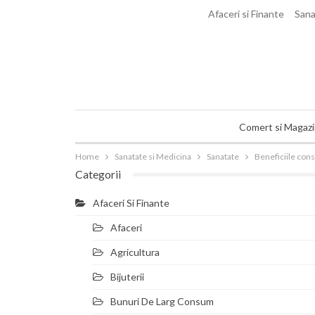
sâmbătă, august 8, 2026
Afaceri si Finante
Sana
Comert si Magaz
Home
Sanatate si Medicina
Sanatate
Beneficiile con
Categorii
Afaceri Si Finante
Afaceri
Agricultura
Bijuterii
Bunuri De Larg Consum