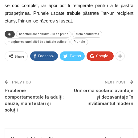
se coc complet, iar apoi pot fi refrigerate pentru a le păstra
prospețimea. Prunele uscate trebuie păstrate într-un recipient
etanș, într-un loc răcoros și uscat.
beneficii ale consumului de prune
dieta echilibrata
menținerea unei stări de sănătate optime
Prunele
Share
Facebook
Twitter
Google+
PREV POST
NEXT POST
Probleme
Uniforma școlară: avantaje
comportamentale la adulți:
și dezavantaje în
cauze, manifestări și
invățământul modern
soluții