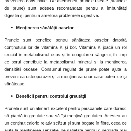
prevenirea constipației. De asemenea, prunele uscate (stafidele
de prune) sunt adesea recomandate pentru a îmbunătăți
digestia și pentru a ameliora problemele digestive.
Menținerea
s
ănătății
o
aselor
Prunele sunt benefice pentru sănătatea oaselor datorită
conținutului lor de vitamina K și bor. Vitamina K joacă un rol
crucial în metabolismul osos și în coagularea sângelui, în timp
ce borul contribuie la metabolismul mineral și la menținerea
densității osoase. Consumul regulat de prune poate ajuta la
prevenirea osteoporozei și la menținerea unor oase puternice și
sănătoase.
Beneficii pentru
c
ontrolul
g
reutății
Prunele sunt un aliment excelent pentru persoanele care doresc
să piardă în greutate sau să își mențină greutatea. Acestea au
un conținut caloric relativ scăzut și sunt bogate în fibre, ceea ce
ajută la menținerea senzației de sațietate pentru o perioadă mai