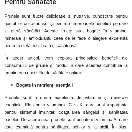
Pentru Sănătate
Prunele sunt fructe delicioase și nutritive, cunoscute pentru
gustul lor dulce-acrișor și pentru numeroasele beneficii pe care
le oferă sănătății. Aceste fructe sunt bogate în vitamine,
minerale și antioxidanți, ceea ce le face o alegere excelentă
pentru o dietă echilibrată și sănătoasă.
În acest articol, vom explora principalele beneficii ale
consumului de
prune
și modul în care acestea contribuie la
menținerea unei stări de sănătate optime.
Bogate în
n
utrienți
e
sențiali
Prunele sunt o sursă excelentă de vitamine și minerale
esențiale. Ele conțin vitaminele C și K, care sunt importante
pentru sistemul imunitar, coagularea sângelui și sănătatea
oaselor. De asemenea, prunele sunt bogate în vitamina A, care
este esențială pentru sănătatea ochilor și a pielii. În plus,