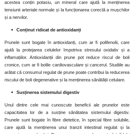
acestea conțin potasiu, un mineral care ajută la menținerea
tensiunii arteriale normale și la funcționarea corectă a mușchilor
și a nervilor.
Conținut
r
idicat de
a
ntioxidanți
Prunele sunt bogate în antioxidanți, cum ar fi polifenolii, care
ajută la protejarea celulelor împotriva stresului oxidativ și a
inflamațiilor. Antioxidanții din prune pot reduce riscul de boli
cronice, cum ar fi bolile cardiovasculare și cancerul. Studiile au
arătat că consumul regulat de prune poate contribui la reducerea
riscului de boli degenerative și la menținerea sănătății celulare.
Susținerea
s
istemului
d
igestiv
Unul dintre cele mai cunoscute beneficii ale prunelor este
capacitatea lor de a susține sănătatea sistemului digestiv.
Prunele sunt bogate în fibre dietetice, în special fibre solubile,
care ajută la menținerea unui tranzit intestinal regulat și la