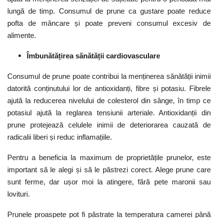
lungă de timp. Consumul de prune ca gustare poate reduce
pofta de mâncare și poate preveni consumul excesiv de
alimente.
Îmbunătățirea
s
ănătății
c
ardiovasculare
Consumul de prune poate contribui la menținerea sănătății inimii
datorită conținutului lor de antioxidanți, fibre și potasiu. Fibrele
ajută la reducerea nivelului de colesterol din sânge, în timp ce
potasiul ajută la reglarea tensiunii arteriale. Antioxidanții din
prune protejează celulele inimii de deteriorarea cauzată de
radicalii liberi și reduc inflamațiile.
Pentru a beneficia la maximum de proprietățile prunelor, este
important să le alegi și să le păstrezi corect. Alege prune care
sunt ferme, dar ușor moi la atingere, fără pete maronii sau
lovituri.
Prunele proaspete pot fi păstrate la temperatura camerei până