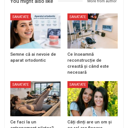
You might also like
More from author
SANATATE
SANATATE
Semne că ai nevoie de
Ce înseamnă
aparat ortodontic
reconstrucție de
creastă și când este
necesară
SANATATE
SANATATE
Ce faci la un
Câți dinți are un om și