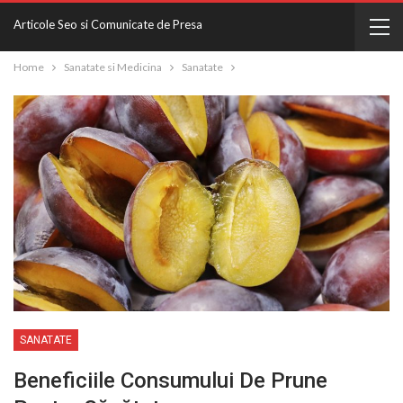
Articole Seo si Comunicate de Presa
Home
Sanatate si Medicina
Sanatate
SANATATE
Beneficiile Consumului De Prune