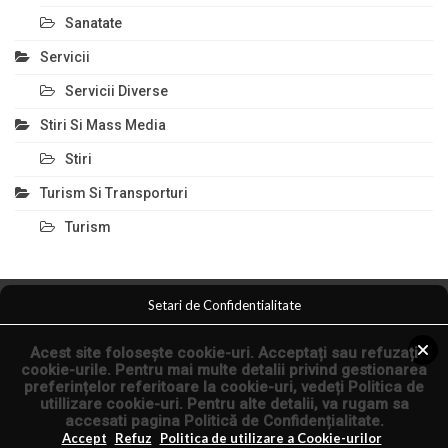
Sanatate
Servicii
Servicii Diverse
Stiri Si Mass Media
Stiri
Turism Si Transporturi
Turism
Setari de Confidentialitate
Comert Si Magazine
Magazin Online
Anunturi Servicii
Acest site folosește cookie-uri. Acceptați sau refuzați
Anunturi Online
Arta Fotografica
cookie-urile. Pentru mai multe detalii privind gestionarea
preferințelor referitoare la cookie-uri, vedeți
Politica de
utillizare cookie-uri
. Pentru alte detalii, va rugam sa
© 2026 - Articole Seo si Comunicate de Presa.
accesati pagina
Politică de Confidențialitate
.
Articol.co.ro
Accept
Refuz
Politica de utilizare a Cookie-urilor