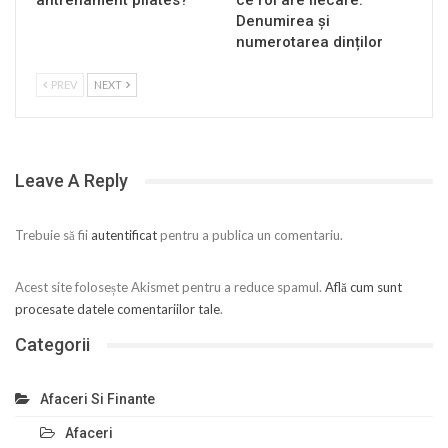
antrenament pilates?
ce rol are fiecare.
Denumirea și
numerotarea dinților
PREV
NEXT
Leave A Reply
Trebuie să fii
autentificat
pentru a publica un comentariu.
Acest site folosește Akismet pentru a reduce spamul.
Află cum sunt
procesate datele comentariilor tale
.
Categorii
Afaceri Si Finante
Afaceri