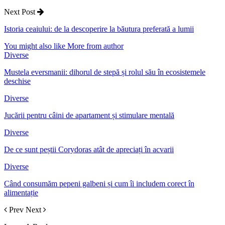
Next Post
Istoria ceaiului: de la descoperire la băutura preferată a lumii
You might also like
More from author
Diverse
Mustela eversmanii: dihorul de stepă și rolul său în ecosistemele
deschise
Diverse
Jucării pentru câini de apartament și stimulare mentală
Diverse
De ce sunt peștii Corydoras atât de apreciați în acvarii
Diverse
Când consumăm pepeni galbeni și cum îi includem corect în
alimentație
Prev
Next