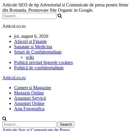
Articole SEO de tip Advertorial si Comunicate de presa pentru firme
din Romania. Promovare Site Organic in Google.
Articol.co.ro
joi, august 6, 2026
Afaceri si Finante
Sanatate si Medicina
Setari de Confidențialitate
wiki
Politică privind fișierele cookies
Politică de confidențialitate
Articol.co.ro
Comert si Magazine
Magazin Online
Anunturi Servicii
Anunturi Online
Arta Fotografica
Articole Seo si Comunicate de Presa