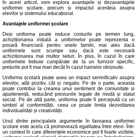
În acest articol, vom explora avantajele și dezavantajele
uniformei școlare, precum și impactul acesteia asupra
elevilor și sistemului educațional.
Avantajele uniformei școlare
Deși uniforma poate reduce costurile pe termen lung,
achiziționarea inițială a uniformelor poate reprezenta o
povară financiară pentru unele familii, mai ales dacă
uniformele sunt scumpe sau dacă este necesară
achiziționarea mai multor seturi. În plus, în cazul în care
uniformele trebuie cumpărate de la un furnizor specific,
prețurile pot fi mai mari decât în cazul hainelor obișnuite.
Uniforma școlară poate avea un impact semnificativ asupra
elevilor, atât pozitiv, cât și negativ. Pe de o parte, aceasta
poate contribui la crearea unui sentiment de comunitate și
apartenență, reducând presiunile legate de modă și statut
social. Pe de altă parte, uniforma poate fi percepută ca un
simbol al conformității, ceea ce poate limita dezvoltarea
individualității și creativității.
Unul dintre principalele argumente în favoarea uniformei
școlare este acela că promovează egalitatea între elevi. Într-
un context în care diferențele economice pot fi foarte vizibile,