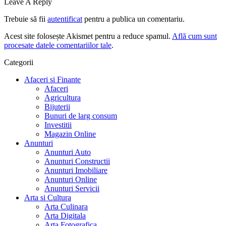
Leave A Reply
Trebuie să fii
autentificat
pentru a publica un comentariu.
Acest site folosește Akismet pentru a reduce spamul.
Află cum sunt
procesate datele comentariilor tale
.
Categorii
Afaceri si Finante
Afaceri
Agricultura
Bijuterii
Bunuri de larg consum
Investitii
Magazin Online
Anunturi
Anunturi Auto
Anunturi Constructii
Anunturi Imobiliare
Anunturi Online
Anunturi Servicii
Arta si Cultura
Arta Culinara
Arta Digitala
Arta Fotografica