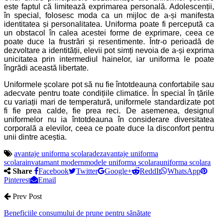
este faptul că limitează exprimarea personală. Adolescenții,
în special, folosesc moda ca un mijloc de a-și manifesta
identitatea și personalitatea. Uniforma poate fi percepută ca
un obstacol în calea acestei forme de exprimare, ceea ce
poate duce la frustrări și resentimente. Într-o perioadă de
dezvoltare a identității, elevii pot simți nevoia de a-și exprima
unicitatea prin intermediul hainelor, iar uniforma le poate
îngrădi această libertate.
Uniformele școlare pot să nu fie întotdeauna confortabile sau
adecvate pentru toate condițiile climatice. În special în țările
cu variații mari de temperatură, uniformele standardizate pot
fi fie prea calde, fie prea reci. De asemenea, designul
uniformelor nu ia întotdeauna în considerare diversitatea
corporală a elevilor, ceea ce poate duce la disconfort pentru
unii dintre aceștia.
avantaje uniforma scolara
dezavantaje uniforma
scolara
invatamant modern
modele uniforma scolara
uniforma scolara
Share
Facebook
Twitter
Google+
ReddIt
WhatsApp
Pinterest
Email
Prev Post
Beneficiile consumului de prune pentru sănătate