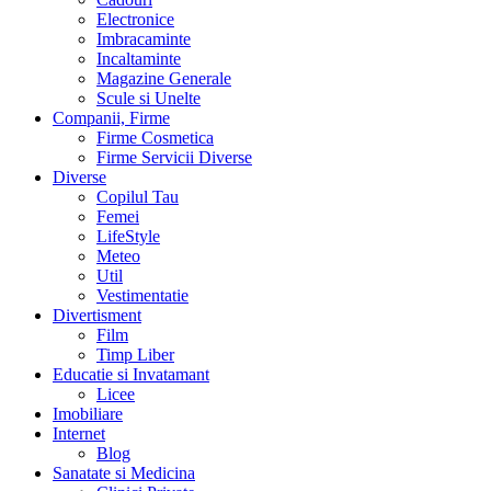
Electronice
Imbracaminte
Incaltaminte
Magazine Generale
Scule si Unelte
Companii, Firme
Firme Cosmetica
Firme Servicii Diverse
Diverse
Copilul Tau
Femei
LifeStyle
Meteo
Util
Vestimentatie
Divertisment
Film
Timp Liber
Educatie si Invatamant
Licee
Imobiliare
Internet
Blog
Sanatate si Medicina