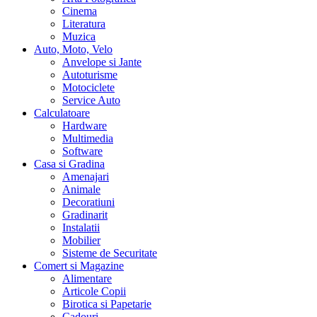
Cinema
Literatura
Muzica
Auto, Moto, Velo
Anvelope si Jante
Autoturisme
Motociclete
Service Auto
Calculatoare
Hardware
Multimedia
Software
Casa si Gradina
Amenajari
Animale
Decoratiuni
Gradinarit
Instalatii
Mobilier
Sisteme de Securitate
Comert si Magazine
Alimentare
Articole Copii
Birotica si Papetarie
Cadouri