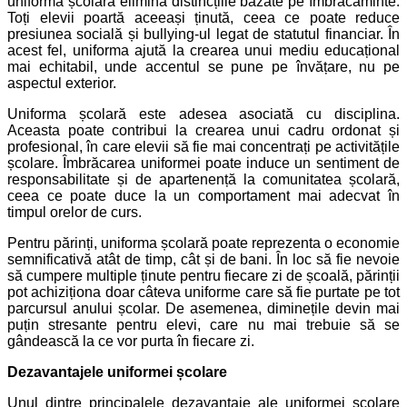
uniforma școlară elimină distincțiile bazate pe îmbrăcăminte.
Toți elevii poartă aceeași ținută, ceea ce poate reduce
presiunea socială și bullying-ul legat de statutul financiar. În
acest fel, uniforma ajută la crearea unui mediu educațional
mai echitabil, unde accentul se pune pe învățare, nu pe
aspectul exterior.
Uniforma școlară este adesea asociată cu disciplina.
Aceasta poate contribui la crearea unui cadru ordonat și
profesional, în care elevii să fie mai concentrați pe activitățile
școlare. Îmbrăcarea uniformei poate induce un sentiment de
responsabilitate și de apartenență la comunitatea școlară,
ceea ce poate duce la un comportament mai adecvat în
timpul orelor de curs.
Pentru părinți, uniforma școlară poate reprezenta o economie
semnificativă atât de timp, cât și de bani. În loc să fie nevoie
să cumpere multiple ținute pentru fiecare zi de școală, părinții
pot achiziționa doar câteva uniforme care să fie purtate pe tot
parcursul anului școlar. De asemenea, diminețile devin mai
puțin stresante pentru elevi, care nu mai trebuie să se
gândească la ce vor purta în fiecare zi.
Dezavantajele uniformei școlare
Unul dintre principalele dezavantaje ale uniformei școlare