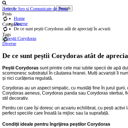
Articole Seo si Comunicate de Presa
Posts
Home
Diverse
Categories
De ce sunt peștii Corydoras atât de apreciați în acvarii
Tags
Diverse
De ce sunt peștii Corydoras atât de apreciaț
Peștii
Corydoras
sunt printre cele mai iubite specii de apă du
scormonesc substratul în căutarea hranei. Mulți acvariști îi nu
și nici curățenia regulată.
Corydoras au un aspect simpatic, cu mustăți fine în jurul guri
Corydoras aeneus, Corydoras panda sau Corydoras sterbai, fieca
stil decorativ.
Pentru cei care își doresc un acvariu echilibrat, cu pești activ
perfect speciile care înoată la mijloc sau la suprafață.
Condiții ideale pentru îngrijirea peștilor Corydoras