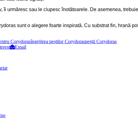
, îi urmăresc sau le ciupesc înotătoarele. De asemenea, trebuie
rydoras sunt o alegere foarte inspirată. Cu substrat fin, hrană po
pentru Corydoras
îngrijirea peștilor Corydoras
peștii Corydoras
terest
Email
riat
ise