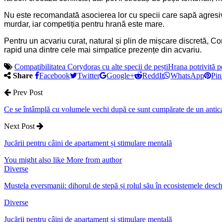
Nu este recomandată asocierea lor cu specii care sapă agresiv
murdar, iar competiția pentru hrană este mare.
Pentru un acvariu curat, natural și plin de mișcare discretă, Co
rapid una dintre cele mai simpatice prezențe din acvariu.
Compatibilitatea Corydoras cu alte specii de pești
Hrana potrivită 
Share
Facebook
Twitter
Google+
ReddIt
WhatsApp
Pin
Prev Post
Ce se întâmplă cu volumele vechi după ce sunt cumpărate de un antica
Next Post
Jucării pentru câini de apartament și stimulare mentală
You might also like
More from author
Diverse
Mustela eversmanii: dihorul de stepă și rolul său în ecosistemele desch
Diverse
Jucării pentru câini de apartament și stimulare mentală