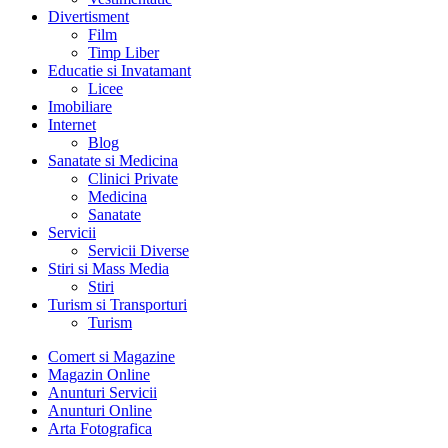
Divertisment
Film
Timp Liber
Educatie si Invatamant
Licee
Imobiliare
Internet
Blog
Sanatate si Medicina
Clinici Private
Medicina
Sanatate
Servicii
Servicii Diverse
Stiri si Mass Media
Stiri
Turism si Transporturi
Turism
Comert si Magazine
Magazin Online
Anunturi Servicii
Anunturi Online
Arta Fotografica