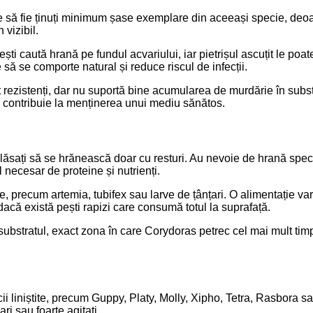
te să fie ținuți minimum șase exemplare din aceeași specie, deoar
 vizibil.
ști caută hrană pe fundul acvariului, iar pietrișul ascuțit le poat
e să se comporte natural și reduce riscul de infecții.
unt rezistenți, dar nu suportă bine acumularea de murdărie în sub
ntă contribuie la menținerea unui mediu sănătos.
lăsați să se hrănească doar cu resturi. Au nevoie de hrană speci
l necesar de proteine și nutrienți.
precum artemia, tubifex sau larve de țânțari. O alimentație variat
dacă există pești rapizi care consumă totul la suprafață.
substratul, exact zona în care Corydoras petrec cel mai mult timp.
i liniștite, precum Guppy, Platy, Molly, Xipho, Tetra, Rasbora sau 
ari sau foarte agitați.