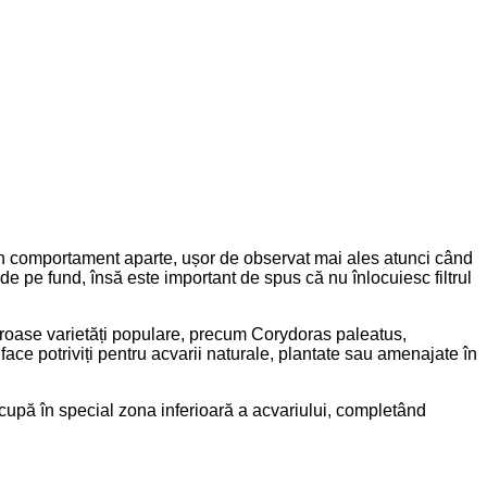
u un comportament aparte, ușor de observat mai ales atunci când
de pe fund, însă este important de spus că nu înlocuiesc filtrul
meroase varietăți populare, precum Corydoras paleatus,
ce potriviți pentru acvarii naturale, plantate sau amenajate în
 ocupă în special zona inferioară a acvariului, completând