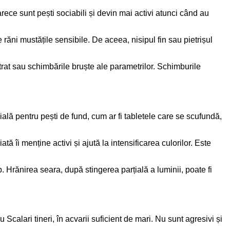
ece sunt pești sociabili și devin mai activi atunci când au
e răni mustățile sensibile. De aceea, nisipul fin sau pietrișul
strat sau schimbările bruște ale parametrilor. Schimburile
ală pentru pești de fund, cum ar fi tabletele care se scufundă,
ă îi menține activi și ajută la intensificarea culorilor. Este
 Hrănirea seara, după stingerea parțială a luminii, poate fi
Scalari tineri, în acvarii suficient de mari. Nu sunt agresivi și