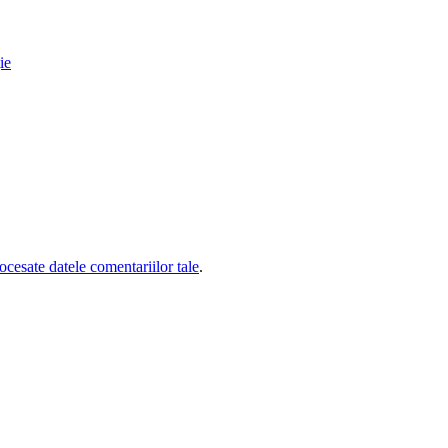
ie
cesate datele comentariilor tale
.