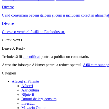
Diverse
Când consumăm pepeni galbeni și cum îi includem corect în alimentaț
Diverse
Ce este o vertebră fosilă de Enchodus sp.
Prev
Next
Leave A Reply
Trebuie să fii
autentificat
pentru a publica un comentariu.
Acest site folosește Akismet pentru a reduce spamul.
Află cum sunt pro
Categorii
Afaceri si Finante
Afaceri
Agricultura
Bijuterii
Bunuri de larg consum
Investitii
Magazin Online