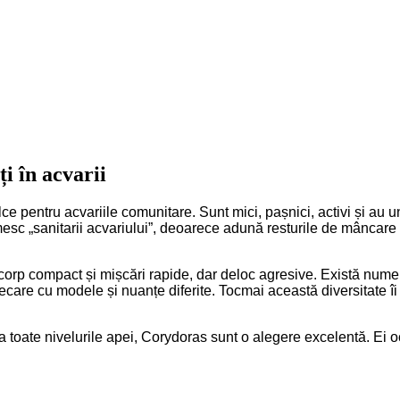
i în acvarii
lce pentru acvariile comunitare. Sunt mici, pașnici, activi și a
mesc „sanitarii acvariului”, deoarece adună resturile de mâncare 
i, corp compact și mișcări rapide, dar deloc agresive. Există nu
re cu modele și nuanțe diferite. Tocmai această diversitate îi fa
i la toate nivelurile apei, Corydoras sunt o alegere excelentă. Ei