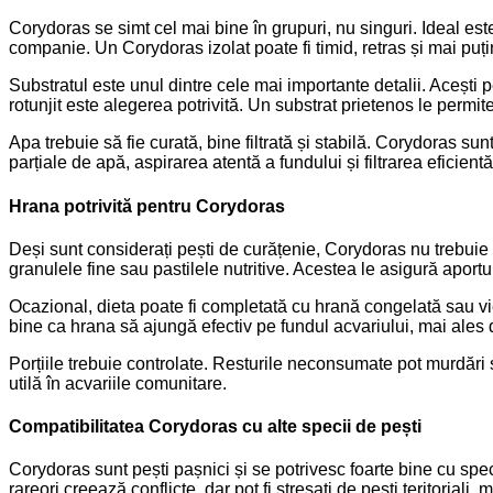
Corydoras se simt cel mai bine în grupuri, nu singuri. Ideal es
companie. Un Corydoras izolat poate fi timid, retras și mai puțin
Substratul este unul dintre cele mai importante detalii. Acești pe
rotunjit este alegerea potrivită. Un substrat prietenos le permit
Apa trebuie să fie curată, bine filtrată și stabilă. Corydoras s
parțiale de apă, aspirarea atentă a fundului și filtrarea eficie
Hrana potrivită pentru Corydoras
Deși sunt considerați pești de curățenie, Corydoras nu trebuie 
granulele fine sau pastilele nutritive. Acestea le asigură aportu
Ocazional, dieta poate fi completată cu hrană congelată sau vie, 
bine ca hrana să ajungă efectiv pe fundul acvariului, mai ales 
Porțiile trebuie controlate. Resturile neconsumate pot murdări 
utilă în acvariile comunitare.
Compatibilitatea Corydoras cu alte specii de pești
Corydoras sunt pești pașnici și se potrivesc foarte bine cu speci
rareori creează conflicte, dar pot fi stresați de pești teritoriali, m