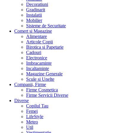
Decoratiuni
Gradinarit
Instalatii
Mobilier
Sisteme de Securitate
Comert si Magazine
Alimentare
Articole Copii
Birotica si Papetarie
Cadouri
Electronice
Imbracaminte
Incaltaminte
Magazine Generale
Scule si Unelte
Companii, Firme
Firme Cosmetica
Firme Servicii Diverse
Diverse
Copilul Tau
Femei
LifeStyle
Meteo
Util
Vestimentatie