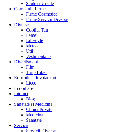
Scule si Unelte
Companii, Firme
Firme Cosmetica
Firme Servicii Diverse
Diverse
Copilul Tau
Femei
LifeStyle
Meteo
Util
Vestimentatie
Divertisment
Film
Timp Liber
Educatie si Invatamant
Licee
Imobiliare
Internet
Blog
Sanatate si Medicina
Clinici Private
Medicina
Sanatate
Servicii
Servicii Diverse