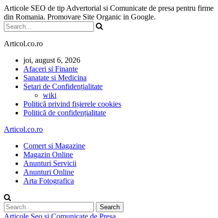
Articole SEO de tip Advertorial si Comunicate de presa pentru firme
din Romania. Promovare Site Organic in Google.
Articol.co.ro
joi, august 6, 2026
Afaceri si Finante
Sanatate si Medicina
Setari de Confidențialitate
wiki
Politică privind fișierele cookies
Politică de confidențialitate
Articol.co.ro
Comert si Magazine
Magazin Online
Anunturi Servicii
Anunturi Online
Arta Fotografica
Articole Seo si Comunicate de Presa