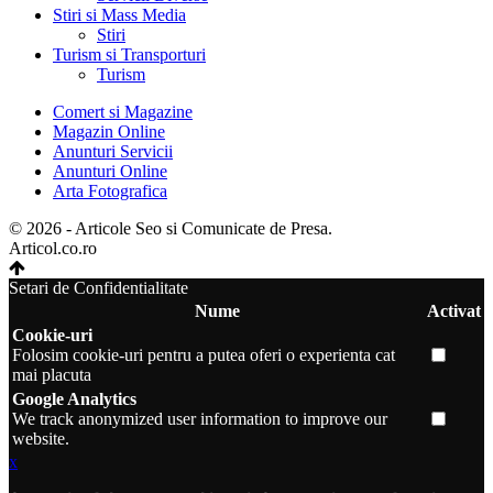
Stiri si Mass Media
Stiri
Turism si Transporturi
Turism
Comert si Magazine
Magazin Online
Anunturi Servicii
Anunturi Online
Arta Fotografica
© 2026 - Articole Seo si Comunicate de Presa.
Articol.co.ro
Setari de Confidentialitate
Nume
Activat
Cookie-uri
Folosim cookie-uri pentru a putea oferi o experienta cat
mai placuta
Google Analytics
We track anonymized user information to improve our
website.
x