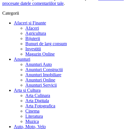
procesate datele comentariilor tale
.
Categorii
Afaceri si Finante
Afaceri
Agricultura
Bijuterii
Bunuri de larg consum
Investitii
Magazin Online
Anunturi
Anunturi Auto
Anunturi Constructii
Anunturi Imobiliare
Anunturi Online
Anunturi Servicii
Arta si Cultura
Arta Culinara
Arta Digitala
Arta Fotografica
Cinema
Literatura
Muzica
Auto, Moto, Velo