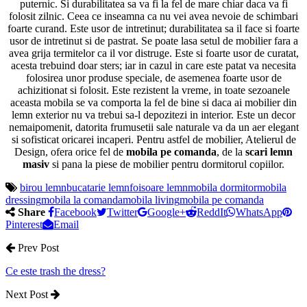
puternic. Si durabilitatea sa va fi la fel de mare chiar daca va fi
folosit zilnic. Ceea ce inseamna ca nu vei avea nevoie de schimbari
foarte curand. Este usor de intretinut; durabilitatea sa il face si foarte
usor de intretinut si de pastrat. Se poate lasa setul de mobilier fara a
avea grija termitelor ca il vor distruge. Este si foarte usor de curatat,
acesta trebuind doar sters; iar in cazul in care este patat va necesita
folosirea unor produse speciale, de asemenea foarte usor de
achizitionat si folosit. Este rezistent la vreme, in toate sezoanele
aceasta mobila se va comporta la fel de bine si daca ai mobilier din
lemn exterior nu va trebui sa-l depozitezi in interior. Este un decor
nemaipomenit, datorita frumusetii sale naturale va da un aer elegant
si sofisticat oricarei incaperi. Pentru astfel de mobilier, Atelierul de
Design, ofera orice fel de
mobila pe comanda
, de la
scari lemn
masiv
si pana la piese de mobilier pentru dormitorul copiilor.
birou lemn
bucatarie lemn
foisoare lemn
mobila dormitor
mobila
dressing
mobila la comanda
mobila living
mobila pe comanda
Share
Facebook
Twitter
Google+
ReddIt
WhatsApp
Pinterest
Email
Prev Post
Ce este trash the dress?
Next Post