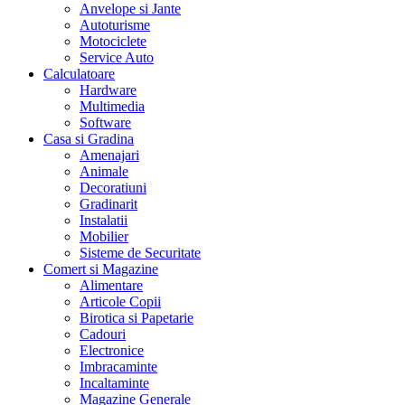
Anvelope si Jante
Autoturisme
Motociclete
Service Auto
Calculatoare
Hardware
Multimedia
Software
Casa si Gradina
Amenajari
Animale
Decoratiuni
Gradinarit
Instalatii
Mobilier
Sisteme de Securitate
Comert si Magazine
Alimentare
Articole Copii
Birotica si Papetarie
Cadouri
Electronice
Imbracaminte
Incaltaminte
Magazine Generale