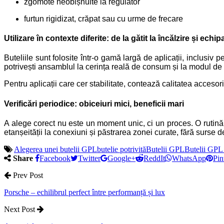
zgomote neobișnuite la regulator
furtun rigidizat, crăpat sau cu urme de frecare
Utilizare în contexte diferite: de la gătit la încălzire și ech
Buteliile sunt folosite într-o gamă largă de aplicații, inclusi
potrivești ansamblul la cerința reală de consum și la modul de 
Pentru aplicații care cer stabilitate, contează calitatea accesor
Verificări periodice: obiceiuri mici, beneficii mari
A alege corect nu este un moment unic, ci un proces. O rutină si
etanșeității la conexiuni și păstrarea zonei curate, fără surse d
Alegerea unei butelii GPL
butelie potrivită
Butelii GPL
Butelii GPL 
Share
Facebook
Twitter
Google+
ReddIt
WhatsApp
Pin
Prev Post
Porsche – echilibrul perfect între performanță și lux
Next Post