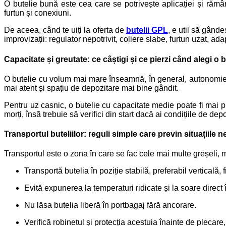
O butelie bună este cea care se potrivește aplicației și rămân
furtun și conexiuni.
De aceea, când te uiți la oferta de
butelii GPL
, e util să gând
improvizații: regulator nepotrivit, coliere slabe, furtun uzat, ada
Capacitate și greutate: ce câștigi și ce pierzi când alegi o 
O butelie cu volum mai mare înseamnă, în general, autonomie ma
mai atent și spațiu de depozitare mai bine gândit.
Pentru uz casnic, o butelie cu capacitate medie poate fi mai p
morți, însă trebuie să verifici din start dacă ai condițiile de d
Transportul buteliilor: reguli simple care previn situațiile 
Transportul este o zona în care se fac cele mai multe greșeli, ma
Transportă butelia în poziție stabilă, preferabil verticală, f
Evită expunerea la temperaturi ridicate și la soare direct
Nu lăsa butelia liberă în portbagaj fără ancorare.
Verifică robinetul și protecția acestuia înainte de plecare, 