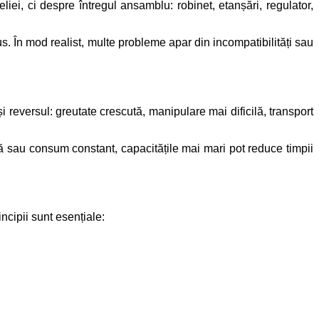
iei, ci despre întregul ansamblu: robinet, etanșări, regulator,
us. În mod realist, multe probleme apar din incompatibilități sau
reversul: greutate crescută, manipulare mai dificilă, transport
lă sau consum constant, capacitățile mai mari pot reduce timpii
ncipii sunt esențiale: