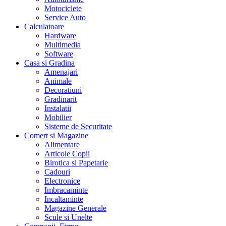
Motociclete
Service Auto
Calculatoare
Hardware
Multimedia
Software
Casa si Gradina
Amenajari
Animale
Decoratiuni
Gradinarit
Instalatii
Mobilier
Sisteme de Securitate
Comert si Magazine
Alimentare
Articole Copii
Birotica si Papetarie
Cadouri
Electronice
Imbracaminte
Incaltaminte
Magazine Generale
Scule si Unelte