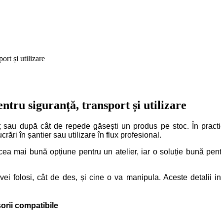
ort și utilizare
ntru siguranță, transport și utilizare
sau după cât de repede găsești un produs pe stoc. În practică, 
ări în șantier sau utilizare în flux profesional.
e cea mai bună opțiune pentru un atelier, iar o soluție bună pe
o vei folosi, cât de des, și cine o va manipula. Aceste detalii 
orii compatibile