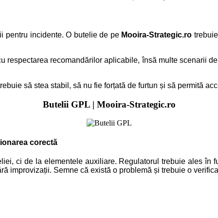
i pentru incidente. O butelie de pe
Mooira-Strategic.ro
trebuie
 și cu respectarea recomandărilor aplicabile, însă multe scenarii d
 trebuie să stea stabil, să nu fie forțată de furtun și să permită ac
Butelii GPL | Mooira-Strategic.ro
ționarea corectă
ei, ci de la elementele auxiliare. Regulatorul trebuie ales în fu
fără improvizații. Semne că există o problemă și trebuie o verific