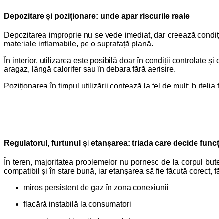
Depozitare și poziționare: unde apar riscurile reale
Depozitarea improprie nu se vede imediat, dar creează condiți
materiale inflamabile, pe o suprafață plană.
În interior, utilizarea este posibilă doar în condiții controlate
aragaz, lângă calorifer sau în debara fără aerisire.
Poziționarea în timpul utilizării contează la fel de mult: butelia
Regulatorul, furtunul și etanșarea: triada care decide func
În teren, majoritatea problemelor nu pornesc de la corpul buteli
compatibil și în stare bună, iar etanșarea să fie făcută corect, 
miros persistent de gaz în zona conexiunii
flacără instabilă la consumatori