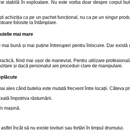
e stabilă în exploatare. Nu este vorba doar despre corpul butel
ești achiziția ca pe un pachet funcțional, nu ca pe un singur prod
ptoare folosite la întâmplare.
butelie mai mare
i bună și mai puține întreruperi pentru înlocuire. Dar există și 
ractică, fiind mai ușor de manevrat. Pentru utilizare profesiona
epozitare și dacă personalul are proceduri clare de manipulare.
neplăcute
i ales când butelia este mutată frecvent între locații. Câteva pri
ixată împotriva răsturnării.
 în mașină.
astfel încât să nu existe lovituri sau forțări în timpul drumului.