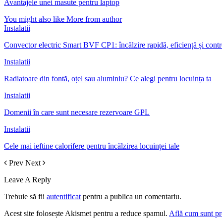
Avantajele unei masute pentru laptop
You might also like
More from author
Instalatii
Convector electric Smart BVF CP1: încălzire rapidă, eficiență și contro
Instalatii
Radiatoare din fontă, oțel sau aluminiu? Ce alegi pentru locuința ta
Instalatii
Domenii în care sunt necesare rezervoare GPL
Instalatii
Cele mai ieftine calorifere pentru încălzirea locuinței tale
Prev
Next
Leave A Reply
Trebuie să fii
autentificat
pentru a publica un comentariu.
Acest site folosește Akismet pentru a reduce spamul.
Află cum sunt pro