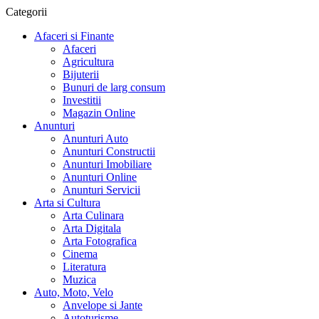
Categorii
Afaceri si Finante
Afaceri
Agricultura
Bijuterii
Bunuri de larg consum
Investitii
Magazin Online
Anunturi
Anunturi Auto
Anunturi Constructii
Anunturi Imobiliare
Anunturi Online
Anunturi Servicii
Arta si Cultura
Arta Culinara
Arta Digitala
Arta Fotografica
Cinema
Literatura
Muzica
Auto, Moto, Velo
Anvelope si Jante
Autoturisme