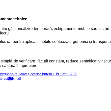
ipamente tehnice
v pentru gătit, încălzire temporară, echipamente mobile sau lucrăr
lucru.
iilor, iar pentru aplicații mobile contează ergonomia și transportu
mplă de verificare, făcută constant, reduce semnificativ riscurile:
e căldură în apropiere.
preț
Mooira Strategic
oferte butelii GPL
Statii GPL
terest
Email