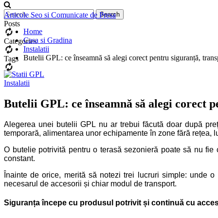
Articole Seo si Comunicate de Presa
Posts
Home
Casa si Gradina
Categories
Instalatii
Butelii GPL: ce înseamnă să alegi corect pentru siguranță, transp
Tags
Instalatii
Butelii GPL: ce înseamnă să alegi corect pe
Alegerea unei butelii GPL nu ar trebui făcută doar după preț 
temporară, alimentarea unor echipamente în zone fără rețea, lucr
O butelie potrivită pentru o terasă sezonieră poate să nu fi
constant.
Înainte de orice, merită să notezi trei lucruri simple: unde 
necesarul de accesorii și chiar modul de transport.
Siguranța începe cu produsul potrivit și continuă cu acces