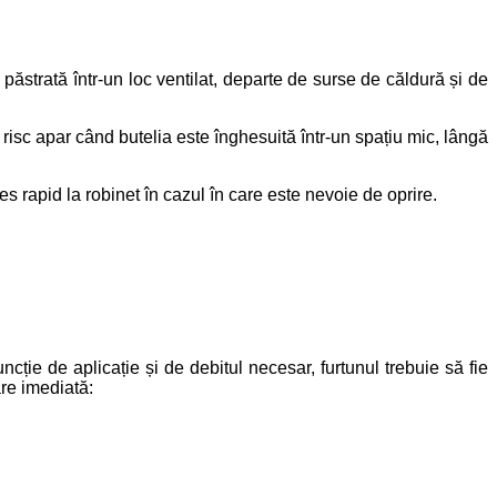
 păstrată într-un loc ventilat, departe de surse de căldură și de
e risc apar când butelia este înghesuită într-un spațiu mic, lângă
ces rapid la robinet în cazul în care este nevoie de oprire.
ncție de aplicație și de debitul necesar, furtunul trebuie să fie
are imediată: