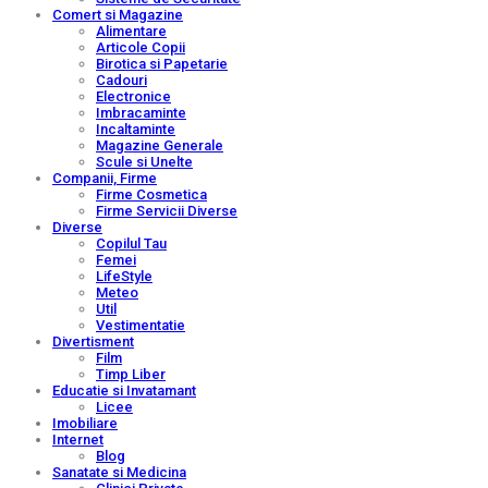
Comert si Magazine
Alimentare
Articole Copii
Birotica si Papetarie
Cadouri
Electronice
Imbracaminte
Incaltaminte
Magazine Generale
Scule si Unelte
Companii, Firme
Firme Cosmetica
Firme Servicii Diverse
Diverse
Copilul Tau
Femei
LifeStyle
Meteo
Util
Vestimentatie
Divertisment
Film
Timp Liber
Educatie si Invatamant
Licee
Imobiliare
Internet
Blog
Sanatate si Medicina