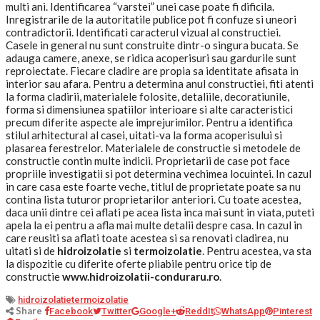
multi ani. Identificarea “varstei” unei case poate fi dificila.
Inregistrarile de la autoritatile publice pot fi confuze si uneori
contradictorii. Identificati caracterul vizual al constructiei.
Casele in general nu sunt construite dintr-o singura bucata. Se
adauga camere, anexe, se ridica acoperisuri sau gardurile sunt
reproiectate. Fiecare cladire are propia sa identitate afisata in
interior sau afara. Pentru a determina anul constructiei, fiti atenti
la forma cladirii, materialele folosite, detaliile, decoratiunile,
forma si dimensiunea spatiilor interioare si alte caracteristici
precum diferite aspecte ale imprejurimilor. Pentru a identifica
stilul arhitectural al casei, uitati-va la forma acoperisului si
plasarea ferestrelor. Materialele de constructie si metodele de
constructie contin multe indicii. Proprietarii de case pot face
propriile investigatii si pot determina vechimea locuintei. In cazul
in care casa este foarte veche, titlul de proprietate poate sa nu
contina lista tuturor proprietarilor anteriori. Cu toate acestea,
daca unii dintre cei aflati pe acea lista inca mai sunt in viata, puteti
apela la ei pentru a afla mai multe detalii despre casa. In cazul in
care reusiti sa aflati toate acestea si sa renovati cladirea, nu
uitati si de
hidroizolatie
si
termoizolatie
. Pentru acestea, va sta
la dispozitie cu diferite oferte pliabile pentru orice tip de
constructie
www.hidroizolatii-conduraru.ro
.
hidroizolatie
termoizolatie
Share
Facebook
Twitter
Google+
ReddIt
WhatsApp
Pinterest