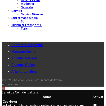
Clinici Private
Medicina
Sanatate
Servicii
Servicii Diverse
Stiri si Mass Media
Stiri
Turism si Transporturi
Turism
Comert Si Magazine
Magazin Online
Anunturi Servicii
Anunturi Online
Arta Fotografica
© 2026 - Articole Seo si Comunicate de Presa.
Articol.co.ro
Setari de Confidentialitate
Nume
Activat
Cookie-uri
Folosim cookie-uri pentru a putea oferi o experienta cat mai