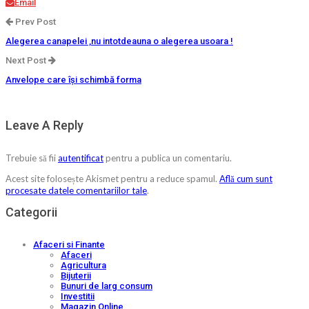
Email
Prev Post
Alegerea canapelei ,nu intotdeauna o alegerea usoara !
Next Post
Anvelope care își schimbă forma
Leave A Reply
Trebuie să fii
autentificat
pentru a publica un comentariu.
Acest site folosește Akismet pentru a reduce spamul.
Află cum sunt
procesate datele comentariilor tale
.
Categorii
Afaceri si Finante
Afaceri
Agricultura
Bijuterii
Bunuri de larg consum
Investitii
Magazin Online