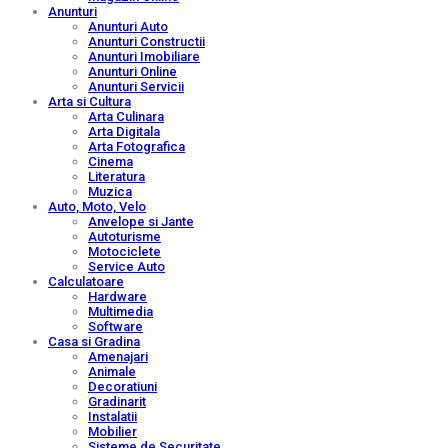
Anunturi
Anunturi Auto
Anunturi Constructii
Anunturi Imobiliare
Anunturi Online
Anunturi Servicii
Arta si Cultura
Arta Culinara
Arta Digitala
Arta Fotografica
Cinema
Literatura
Muzica
Auto, Moto, Velo
Anvelope si Jante
Autoturisme
Motociclete
Service Auto
Calculatoare
Hardware
Multimedia
Software
Casa si Gradina
Amenajari
Animale
Decoratiuni
Gradinarit
Instalatii
Mobilier
Sisteme de Securitate