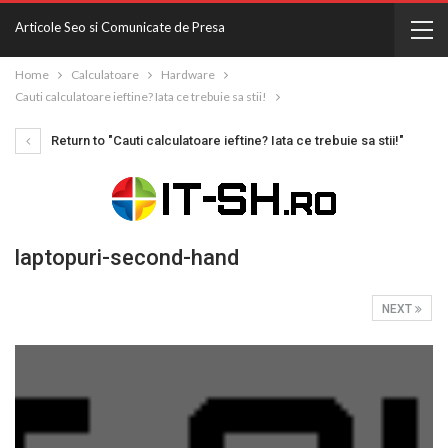
Articole Seo si Comunicate de Presa
Home
Calculatoare
Hardware
Cauti calculatoare ieftine? Iata ce trebuie sa stii!
Return to "Cauti calculatoare ieftine? Iata ce trebuie sa stii!"
laptopuri-second-hand
NEXT