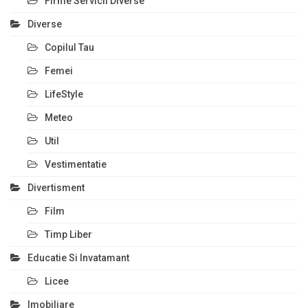
Firme Servicii Diverse
Diverse
Copilul Tau
Femei
LifeStyle
Meteo
Util
Vestimentatie
Divertisment
Film
Timp Liber
Educatie Si Invatamant
Licee
Imobiliare