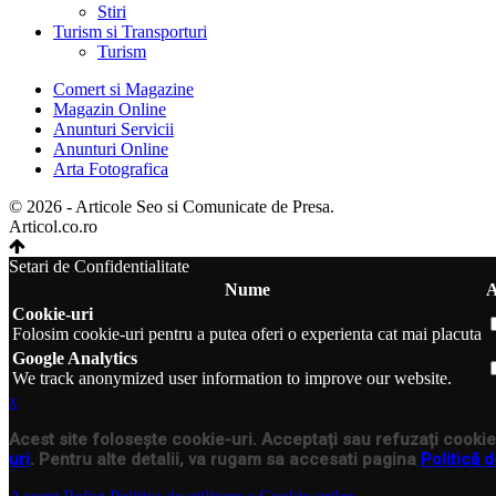
Stiri
Turism si Transporturi
Turism
Comert si Magazine
Magazin Online
Anunturi Servicii
Anunturi Online
Arta Fotografica
© 2026 - Articole Seo si Comunicate de Presa.
Articol.co.ro
Setari de Confidentialitate
Nume
A
Cookie-uri
Folosim cookie-uri pentru a putea oferi o experienta cat mai placuta
Google Analytics
We track anonymized user information to improve our website.
x
Acest site folosește cookie-uri. Acceptați sau refuzați cookie-
uri
. Pentru alte detalii, va rugam sa accesati pagina
Politică d