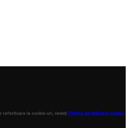
r referitoare la cookie-uri, vedeți
Politica de utillizare cookie-