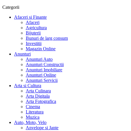
Categorii
Afaceri si Finante
Afaceri
Agricultura
Bijuterii
Bunuri de larg consum
Investitii
Magazin Online
Anunturi
Anunturi Auto
Anunturi Constructii
Anunturi Imobiliare
Anunturi Online
Anunturi Servicii
Arta si Cultura
Arta Culinara
Arta Digitala
Arta Fotografica
Cinema
Literatura
Muzica
Auto, Moto, Velo
Anvelope si Jante