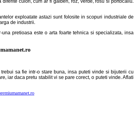
ferite culori, cum ar fi galben, roz, verde, rosu si portocaliu.
elor exploatate astazi sunt folosite in scopuri industriale de
arga de industrii.
r-una pretioasa este o arta foarte tehnica si specializata, insa
umamanet.ro
rebui sa fie intr-o stare buna, insa puteti vinde si bijuterii cu
e, iar daca pretu stabilit vi se pare corect, o puteti vinde. Aflati
premiumamanet.ro