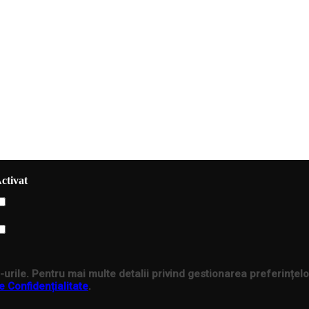
ctivat
urile. Pentru mai multe detalii privind gestionarea preferințelo
e Confidențialitate
.