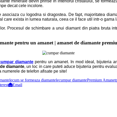
te minerale devin prinse in interiorul cristalului, se formeaza di
mpe decat cele incolore.
 asociaza cu logodna si dragostea. De fapt, majoritatea diamant
 care exista in lumea naturala, ceea ce il face util intr-o gama l
riilor. Procesul de schimbare a unui diamant din piatra bruta int
mante pentru un amanet | amanet de diamante premi
cumpar diamante
pentru un amanet. In mod ideal, bijuteria ar t
de diamante
, un loc in care puteti aduce bijuteria pentru evaluar
 numerele de telefon afisate pe site!
amantele
cum se formeaza diamantele
cumpar diamante
Premium Amanet
terest
Email