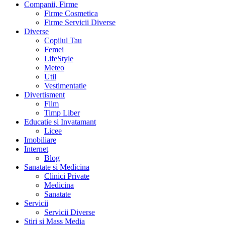
Companii, Firme
Firme Cosmetica
Firme Servicii Diverse
Diverse
Copilul Tau
Femei
LifeStyle
Meteo
Util
Vestimentatie
Divertisment
Film
Timp Liber
Educatie si Invatamant
Licee
Imobiliare
Internet
Blog
Sanatate si Medicina
Clinici Private
Medicina
Sanatate
Servicii
Servicii Diverse
Stiri si Mass Media