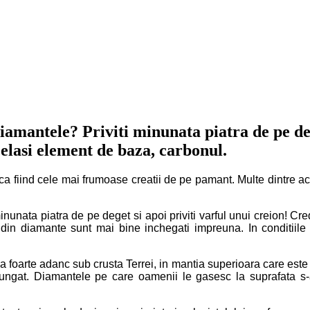
diamantele? Priviti minunata piatra de pe deg
elasi element de baza, carbonul.
ti ca fiind cele mai frumoase creatii de pe pamant. Multe dintre
minunata piatra de pe deget si apoi priviti varful unui creion! 
 din diamante sunt mai bine inchegati impreuna. In conditiile 
oarte adanc sub crusta Terrei, in mantia superioara care este fa
ungat. Diamantele pe care oamenii le gasesc la suprafata s-