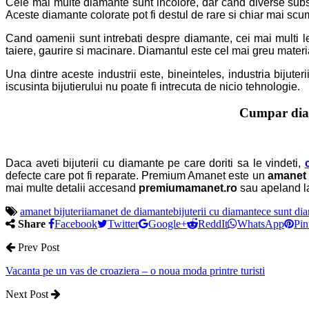
Cele mai multe diamante sunt incolore, dar cand diverse substan
Aceste diamante colorate pot fi destul de rare si chiar mai scu
Cand oamenii sunt intrebati despre diamante, cei mai multi le
taiere, gaurire si macinare. Diamantul este cel mai greu material
Una dintre aceste industrii este, bineinteles, industria bijute
iscusinta bijutierului nu poate fi intrecuta de nicio tehnologie.
Cumpar dia
Daca aveti bijuterii cu diamante pe care doriti sa le vindeti,
defecte care pot fi reparate. Premium Amanet este un
amanet 
mai multe detalii accesand
premiumamanet.ro
sau apeland la
amanet bijuterii
amanet de diamante
bijuterii cu diamante
ce sunt di
Share
Facebook
Twitter
Google+
ReddIt
WhatsApp
Pin
Prev Post
Vacanta pe un vas de croaziera – o noua moda printre turisti
Next Post