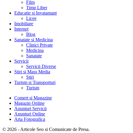
Film
Timp Liber
Educatie si Invatamant
Licee
Imobiliare
Internet
Blog
Sanatate si Medicina
Clinici Private
Medicina
Sanatate
Servicii
Servicii Diverse
Stiri si Mass Media
Stiri
Turism si Transporturi
Turism
Comert si Magazine
Magazin Online
Anunturi Servicii
Anunturi Online
Arta Fotografica
© 2026 - Articole Seo si Comunicate de Presa.