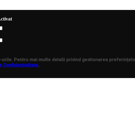
ctivat
urile. Pentru mai multe detalii privind gestionarea preferințelo
e Confidențialitate
.