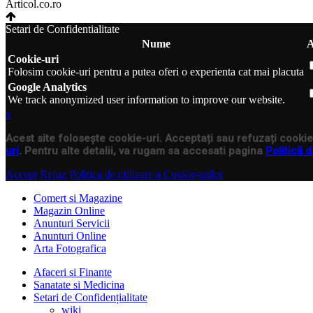
Articol.co.ro
Setari de Confidentialitate
Nume
A
Cookie-uri
Folosim cookie-uri pentru a putea oferi o experienta cat mai placuta
Google Analytics
We track anonymized user information to improve our website.
x
Acest site folosește cookie-uri. Acceptați sau refuzați cookie-
uri
. Pentru alte detalii, va rugam sa accesati pagina
Politică d
Accept
Refuz
Politica de utilizare a Cookie-urilor
Comert si Magazine
Magazin Online
Anunturi Servicii
Anunturi Online
Arta Fotografica
Afaceri si Finante
Sanatate si Medicina
Setari de Confidențialitate
wiki