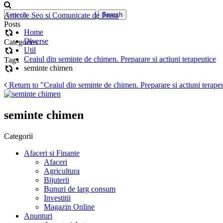
Articole Seo si Comunicate de Presa
Posts
Home
Diverse
Categories
Util
Ceaiul din seminte de chimen. Preparare si actiuni terapeutice
Tags
seminte chimen
Return to "Ceaiul din seminte de chimen. Preparare si actiuni terape
seminte chimen
Categorii
Afaceri si Finante
Afaceri
Agricultura
Bijuterii
Bunuri de larg consum
Investitii
Magazin Online
Anunturi