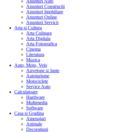
Anunturi Auto
Anunturi Constructii
Anunturi Imobiliare
Anunturi Online
Anunturi Servicii
Arta si Cultura
Arta Culinara
Arta Digitala
Arta Fotografica
Cinema
Literatura
Muzica
Auto, Moto, Velo
Anvelope si Jante
Autoturisme
Motociclete
Service Auto
Calculatoare
Hardware
Multimedia
Software
Casa si Gradina
Amenajari
Animale
Decoratiuni