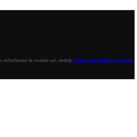
r referitoare la cookie-uri, vedeți
Politica de utillizare cookie-