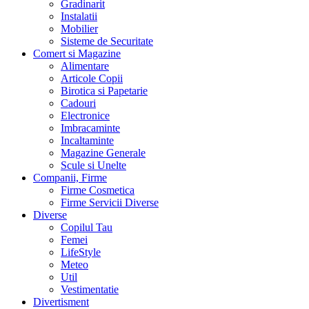
Gradinarit
Instalatii
Mobilier
Sisteme de Securitate
Comert si Magazine
Alimentare
Articole Copii
Birotica si Papetarie
Cadouri
Electronice
Imbracaminte
Incaltaminte
Magazine Generale
Scule si Unelte
Companii, Firme
Firme Cosmetica
Firme Servicii Diverse
Diverse
Copilul Tau
Femei
LifeStyle
Meteo
Util
Vestimentatie
Divertisment