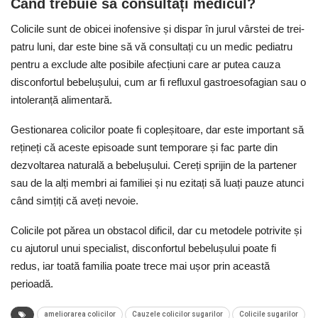
Când trebuie să consultați medicul?
Colicile sunt de obicei inofensive și dispar în jurul vârstei de trei-
patru luni, dar este bine să vă consultați cu un medic pediatru
pentru a exclude alte posibile afecțiuni care ar putea cauza
disconfortul bebelușului, cum ar fi refluxul gastroesofagian sau o
intoleranță alimentară.
Gestionarea colicilor poate fi copleșitoare, dar este important să
rețineți că aceste episoade sunt temporare și fac parte din
dezvoltarea naturală a bebelușului. Cereți sprijin de la partener
sau de la alți membri ai familiei și nu ezitați să luați pauze atunci
când simțiți că aveți nevoie.
Colicile pot părea un obstacol dificil, dar cu metodele potrivite și
cu ajutorul unui specialist, disconfortul bebelușului poate fi
redus, iar toată familia poate trece mai ușor prin această
perioadă.
ameliorarea colicilor
Cauzele colicilor sugarilor
Colicile sugarilor