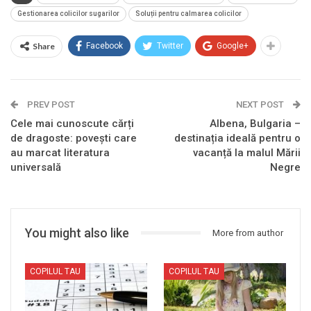
Gestionarea colicilor sugarilor
Soluții pentru calmarea colicilor
Share
Facebook
Twitter
Google+
PREV POST
NEXT POST
Cele mai cunoscute cărți
Albena, Bulgaria –
de dragoste: povești care
destinația ideală pentru o
au marcat literatura
vacanță la malul Mării
universală
Negre
You might also like
More from author
COPILUL TAU
COPILUL TAU