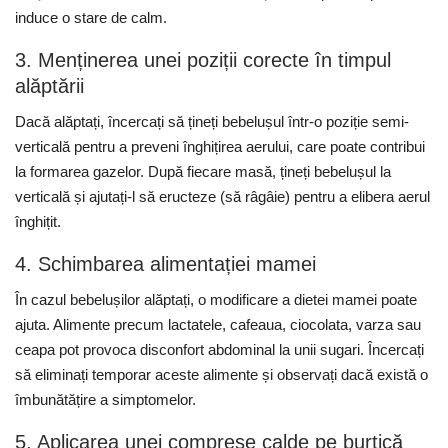
induce o stare de calm.
3. Menținerea unei poziții corecte în timpul
alăptării
Dacă alăptați, încercați să țineți bebelușul într-o poziție semi-
verticală pentru a preveni înghițirea aerului, care poate contribui
la formarea gazelor. După fiecare masă, țineți bebelușul la
verticală și ajutați-l să eructeze (să râgâie) pentru a elibera aerul
înghițit.
4. Schimbarea alimentației mamei
În cazul bebelușilor alăptați, o modificare a dietei mamei poate
ajuta. Alimente precum lactatele, cafeaua, ciocolata, varza sau
ceapa pot provoca disconfort abdominal la unii sugari. Încercați
să eliminați temporar aceste alimente și observați dacă există o
îmbunătățire a simptomelor.
5. Aplicarea unei comprese calde pe burtică