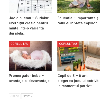
Joc din lemn – Sudoku:
Educația – importanța și
exercițiu clasic pentru
rolul ei în viața copiilor
minte într-o variantă
durabilă…
COPILUL TAU
COPILUL TAU
Premergator bebe –
Copil de 3 – 6 ani:
avantaje si dezavantaje
alegerea jocului potrivit
la momentul potrivit
PREV
NEXT