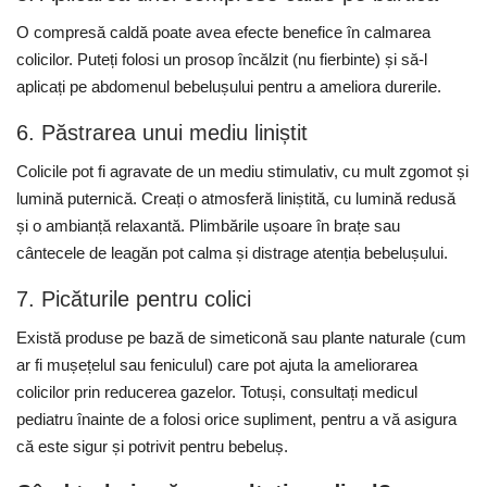
O compresă caldă poate avea efecte benefice în calmarea
colicilor. Puteți folosi un prosop încălzit (nu fierbinte) și să-l
aplicați pe abdomenul bebelușului pentru a ameliora durerile.
6. Păstrarea unui mediu liniștit
Colicile pot fi agravate de un mediu stimulativ, cu mult zgomot și
lumină puternică. Creați o atmosferă liniștită, cu lumină redusă
și o ambianță relaxantă. Plimbările ușoare în brațe sau
cântecele de leagăn pot calma și distrage atenția bebelușului.
7. Picăturile pentru colici
Există produse pe bază de simeticonă sau plante naturale (cum
ar fi mușețelul sau feniculul) care pot ajuta la ameliorarea
colicilor prin reducerea gazelor. Totuși, consultați medicul
pediatru înainte de a folosi orice supliment, pentru a vă asigura
că este sigur și potrivit pentru bebeluș.