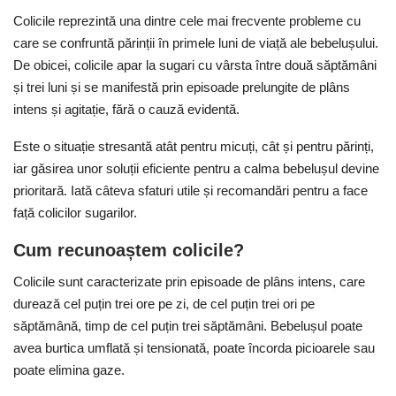
Colicile reprezintă una dintre cele mai frecvente probleme cu
care se confruntă părinții în primele luni de viață ale bebelușului.
De obicei, colicile apar la sugari cu vârsta între două săptămâni
și trei luni și se manifestă prin episoade prelungite de plâns
intens și agitație, fără o cauză evidentă.
Este o situație stresantă atât pentru micuți, cât și pentru părinți,
iar găsirea unor soluții eficiente pentru a calma bebelușul devine
prioritară. Iată câteva sfaturi utile și recomandări pentru a face
față colicilor sugarilor.
Cum recunoaștem colicile?
Colicile sunt caracterizate prin episoade de plâns intens, care
durează cel puțin trei ore pe zi, de cel puțin trei ori pe
săptămână, timp de cel puțin trei săptămâni. Bebelușul poate
avea burtica umflată și tensionată, poate încorda picioarele sau
poate elimina gaze.