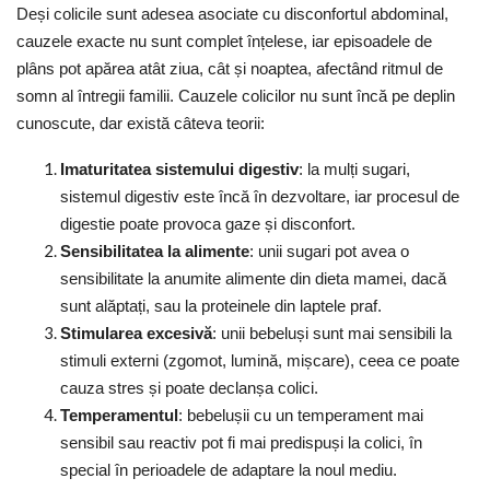
Deși colicile sunt adesea asociate cu disconfortul abdominal,
cauzele exacte nu sunt complet înțelese, iar episoadele de
plâns pot apărea atât ziua, cât și noaptea, afectând ritmul de
somn al întregii familii. Cauzele colicilor nu sunt încă pe deplin
cunoscute, dar există câteva teorii:
Imaturitatea sistemului digestiv
:
l
a mulți sugari,
sistemul digestiv este încă în dezvoltare, iar procesul de
digestie poate provoca gaze și disconfort.
Sensibilitatea la alimente
:
u
nii sugari pot avea o
sensibilitate la anumite alimente din dieta mamei, dacă
sunt alăptați, sau la proteinele din laptele praf.
Stimularea excesivă
:
u
nii bebeluși sunt mai sensibili la
stimuli externi (zgomot, lumină, mișcare), ceea ce poate
cauza stres și poate declanșa colici.
Temperamentul
:
b
ebelușii cu un temperament mai
sensibil sau reactiv pot fi mai predispuși la colici, în
special în perioadele de adaptare la noul mediu.