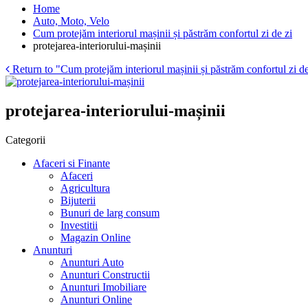
Home
Auto, Moto, Velo
Cum protejăm interiorul mașinii și păstrăm confortul zi de zi
protejarea-interiorului-mașinii
Return to "Cum protejăm interiorul mașinii și păstrăm confortul zi de
protejarea-interiorului-mașinii
Categorii
Afaceri si Finante
Afaceri
Agricultura
Bijuterii
Bunuri de larg consum
Investitii
Magazin Online
Anunturi
Anunturi Auto
Anunturi Constructii
Anunturi Imobiliare
Anunturi Online