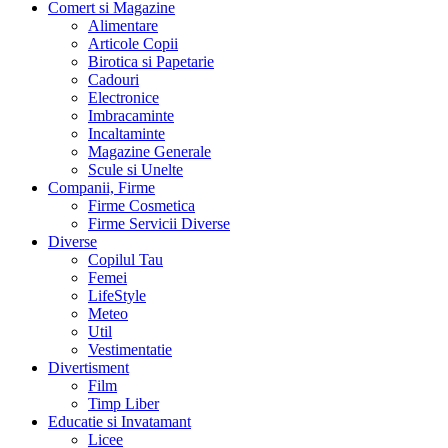
Comert si Magazine
Alimentare
Articole Copii
Birotica si Papetarie
Cadouri
Electronice
Imbracaminte
Incaltaminte
Magazine Generale
Scule si Unelte
Companii, Firme
Firme Cosmetica
Firme Servicii Diverse
Diverse
Copilul Tau
Femei
LifeStyle
Meteo
Util
Vestimentatie
Divertisment
Film
Timp Liber
Educatie si Invatamant
Licee