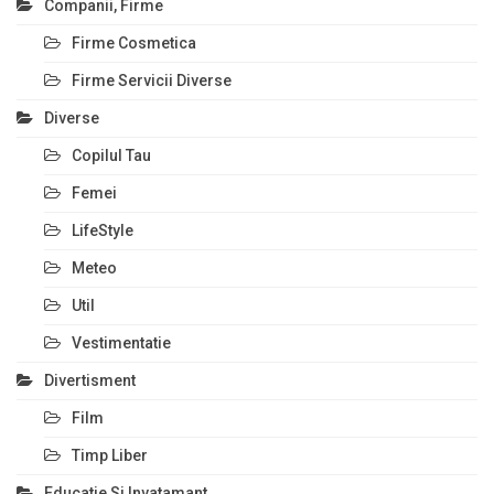
Companii, Firme
Firme Cosmetica
Firme Servicii Diverse
Diverse
Copilul Tau
Femei
LifeStyle
Meteo
Util
Vestimentatie
Divertisment
Film
Timp Liber
Educatie Si Invatamant