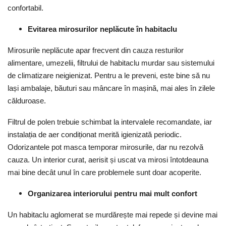
confortabil.
Evitarea mirosurilor neplăcute în habitaclu
Mirosurile neplăcute apar frecvent din cauza resturilor
alimentare, umezelii, filtrului de habitaclu murdar sau sistemului
de climatizare neigienizat. Pentru a le preveni, este bine să nu
lași ambalaje, băuturi sau mâncare în mașină, mai ales în zilele
călduroase.
Filtrul de polen trebuie schimbat la intervalele recomandate, iar
instalația de aer condiționat merită igienizată periodic.
Odorizantele pot masca temporar mirosurile, dar nu rezolvă
cauza. Un interior curat, aerisit și uscat va mirosi întotdeauna
mai bine decât unul în care problemele sunt doar acoperite.
Organizarea interiorului pentru mai mult confort
Un habitaclu aglomerat se murdărește mai repede și devine mai