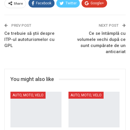
Share
Facebook
Twitter
Google+
ReddIt
WhatsApp
Pinterest
PREV POST
Email
NEXT POST
Ce trebuie să știi despre
Ce se întâmplă cu
ITP-ul autoturismelor cu
volumele vechi după ce
GPL
sunt cumpărate de un
anticariat
You might also like
AUTO, MOTO, VELO
AUTO, MOTO, VELO