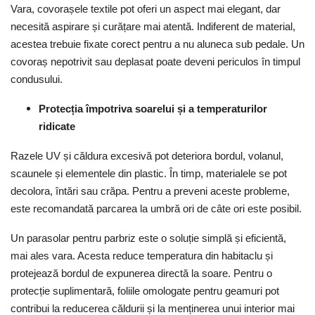
Vara, covorașele textile pot oferi un aspect mai elegant, dar
necesită aspirare și curățare mai atentă. Indiferent de material,
acestea trebuie fixate corect pentru a nu aluneca sub pedale. Un
covoraș nepotrivit sau deplasat poate deveni periculos în timpul
condusului.
Protecția împotriva soarelui și a temperaturilor
ridicate
Razele UV și căldura excesivă pot deteriora bordul, volanul,
scaunele și elementele din plastic. În timp, materialele se pot
decolora, întări sau crăpa. Pentru a preveni aceste probleme,
este recomandată parcarea la umbră ori de câte ori este posibil.
Un parasolar pentru parbriz este o soluție simplă și eficientă,
mai ales vara. Acesta reduce temperatura din habitaclu și
protejează bordul de expunerea directă la soare. Pentru o
protecție suplimentară, foliile omologate pentru geamuri pot
contribui la reducerea căldurii și la menținerea unui interior mai