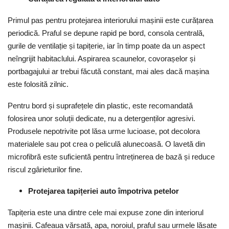
Primul pas pentru protejarea interiorului mașinii este curățarea
periodică. Praful se depune rapid pe bord, consola centrală,
gurile de ventilație și tapițerie, iar în timp poate da un aspect
neîngrijit habitaclului. Aspirarea scaunelor, covorașelor și
portbagajului ar trebui făcută constant, mai ales dacă mașina
este folosită zilnic.
Pentru bord și suprafețele din plastic, este recomandată
folosirea unor soluții dedicate, nu a detergenților agresivi.
Produsele nepotrivite pot lăsa urme lucioase, pot decolora
materialele sau pot crea o peliculă alunecoasă. O lavetă din
microfibră este suficientă pentru întreținerea de bază și reduce
riscul zgârieturilor fine.
Protejarea tapițeriei auto împotriva petelor
Tapițeria este una dintre cele mai expuse zone din interiorul
mașinii. Cafeaua vărsată, apa, noroiul, praful sau urmele lăsate