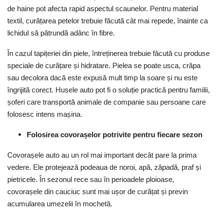
de haine pot afecta rapid aspectul scaunelor. Pentru material
textil, curățarea petelor trebuie făcută cât mai repede, înainte ca
lichidul să pătrundă adânc în fibre.
În cazul tapițeriei din piele, întreținerea trebuie făcută cu produse
speciale de curățare și hidratare. Pielea se poate usca, crăpa
sau decolora dacă este expusă mult timp la soare și nu este
îngrijită corect. Husele auto pot fi o soluție practică pentru familii,
șoferi care transportă animale de companie sau persoane care
folosesc intens mașina.
Folosirea covorașelor potrivite pentru fiecare sezon
Covorașele auto au un rol mai important decât pare la prima
vedere. Ele protejează podeaua de noroi, apă, zăpadă, praf și
pietricele. În sezonul rece sau în perioadele ploioase,
covorașele din cauciuc sunt mai ușor de curățat și previn
acumularea umezelii în mochetă.