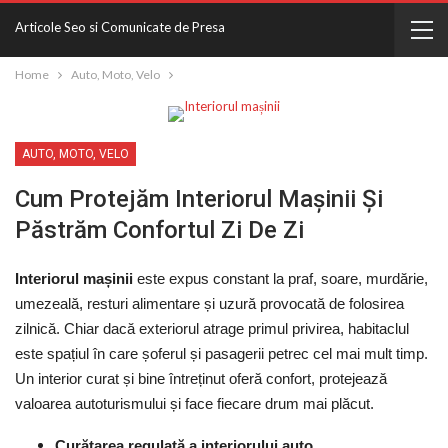
Articole Seo si Comunicate de Presa
Home
Auto, Moto, Velo
AUTO, MOTO, VELO
Cum Protejăm Interiorul Mașinii Și
Păstrăm Confortul Zi De Zi
Interiorul mașinii
este expus constant la praf, soare, murdărie,
umezeală, resturi alimentare și uzură provocată de folosirea
zilnică. Chiar dacă exteriorul atrage primul privirea, habitaclul
este spațiul în care șoferul și pasagerii petrec cel mai mult timp.
Un interior curat și bine întreținut oferă confort, protejează
valoarea autoturismului și face fiecare drum mai plăcut.
Curățarea regulată a interiorului auto