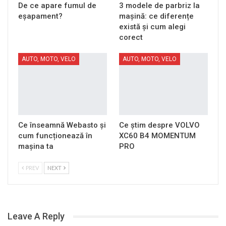
De ce apare fumul de
3 modele de parbriz la
eșapament?
mașină: ce diferențe
există și cum alegi
corect
AUTO, MOTO, VELO
AUTO, MOTO, VELO
Ce înseamnă Webasto și
Ce știm despre VOLVO
cum funcționează în
XC60 B4 MOMENTUM
mașina ta
PRO
PREV
NEXT
Leave A Reply