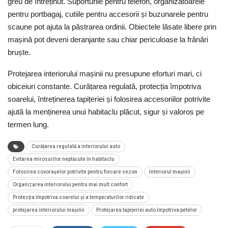
greu de întreținut. Suporturile pentru telefon, organizatoarele
pentru portbagaj, cutiile pentru accesorii și buzunarele pentru
scaune pot ajuta la păstrarea ordinii. Obiectele lăsate libere prin
mașină pot deveni deranjante sau chiar periculoase la frânări
bruște.
Protejarea interiorului mașinii nu presupune eforturi mari, ci
obiceiuri constante. Curățarea regulată, protecția împotriva
soarelui, întreținerea tapițeriei și folosirea accesoriilor potrivite
ajută la menținerea unui habitaclu plăcut, sigur și valoros pe
termen lung.
Curățarea regulată a interiorului auto
Evitarea mirosurilor neplăcute în habitaclu
Folosirea covorașelor potrivite pentru fiecare sezon
Interiorul mașinii
Organizarea interiorului pentru mai mult confort
Protecția împotriva soarelui și a temperaturilor ridicate
protejarea interiorului mașinii
Protejarea tapițeriei auto împotriva petelor