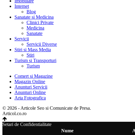
Imobiliare
Internet
Blog
Sanatate si Medicina
Clinici Private
Medicina
Sanatate
Servicii
Servicii Diverse
Stiri si Mass Media
Stiri
Turism si Transporturi
Turism
Comert si Magazine
Magazin Online
Anunturi Servicii
Anunturi Online
Arta Fotografica
© 2026 - Articole Seo si Comunicate de Presa.
Articol.co.ro
Setari de Confidentialitate
Nume
A