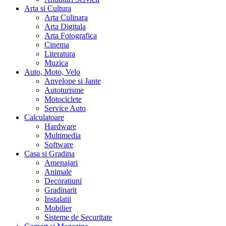
Arta si Cultura
Arta Culinara
Arta Digitala
Arta Fotografica
Cinema
Literatura
Muzica
Auto, Moto, Velo
Anvelope si Jante
Autoturisme
Motociclete
Service Auto
Calculatoare
Hardware
Multimedia
Software
Casa si Gradina
Amenajari
Animale
Decoratiuni
Gradinarit
Instalatii
Mobilier
Sisteme de Securitate