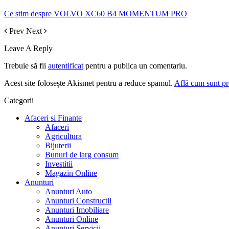
Ce știm despre VOLVO XC60 B4 MOMENTUM PRO
Prev
Next
Leave A Reply
Trebuie să fii
autentificat
pentru a publica un comentariu.
Acest site folosește Akismet pentru a reduce spamul.
Află cum sunt pro
Categorii
Afaceri si Finante
Afaceri
Agricultura
Bijuterii
Bunuri de larg consum
Investitii
Magazin Online
Anunturi
Anunturi Auto
Anunturi Constructii
Anunturi Imobiliare
Anunturi Online
Anunturi Servicii