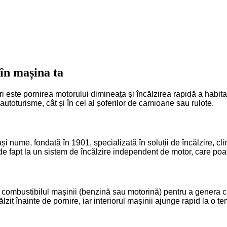
în mașina ta
i este pornirea motorului dimineața și încălzirea rapidă a habitac
autoturisme, cât și în cel al șoferilor de camioane sau rulote.
nume, fondată în 1901, specializată în soluții de încălzire, clim
fapt la un sistem de încălzire independent de motor, care poate 
e combustibilul mașinii (benzină sau motorină) pentru a genera că
ălzit înainte de pornire, iar interiorul mașinii ajunge rapid la o t