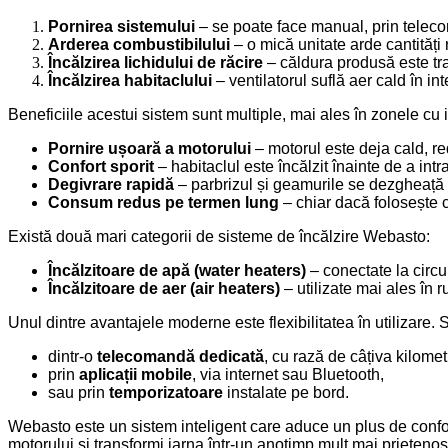
Pornirea sistemului
– se poate face manual, prin telec
Arderea combustibilului
– o mică unitate arde cantități
Încălzirea lichidului de răcire
– căldura produsă este tran
Încălzirea habitaclului
– ventilatorul suflă aer cald în in
Beneficiile acestui sistem sunt multiple, mai ales în zonele cu i
Pornire ușoară a motorului
– motorul este deja cald, re
Confort sporit
– habitaclul este încălzit înainte de a intr
Degivrare rapidă
– parbrizul și geamurile se dezgheață
Consum redus pe termen lung
– chiar dacă folosește c
Există două mari categorii de sisteme de încălzire Webasto:
Încălzitoare de apă (water heaters)
– conectate la circui
Încălzitoare de aer (air heaters)
– utilizate mai ales în 
Unul dintre avantajele moderne este flexibilitatea în utilizare. 
dintr-o
telecomandă dedicată
, cu rază de câțiva kilometr
prin
aplicații mobile
, via internet sau Bluetooth,
sau prin
temporizatoare
instalate pe bord.
Webasto este un sistem inteligent care aduce un plus de confort
motorului și transformi iarna într-un anotimp mult mai prieteno