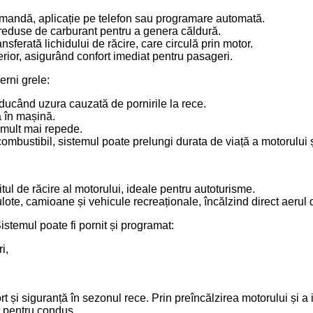
omandă, aplicație pe telefon sau programare automată.
 reduse de carburant pentru a genera căldură.
sferată lichidului de răcire, care circulă prin motor.
terior, asigurând confort imediat pentru pasageri.
erni grele:
ducând uzura cauzată de pornirile la rece.
a în mașină.
 mult mai repede.
ombustibil, sistemul poate prelungi durata de viață a motorului și
tul de răcire al motorului, ideale pentru autoturisme.
rulote, camioane și vehicule recreaționale, încălzind direct aerul 
Sistemul poate fi pornit și programat:
i,
 și siguranță în sezonul rece. Prin preîncălzirea motorului și a 
s pentru condus.