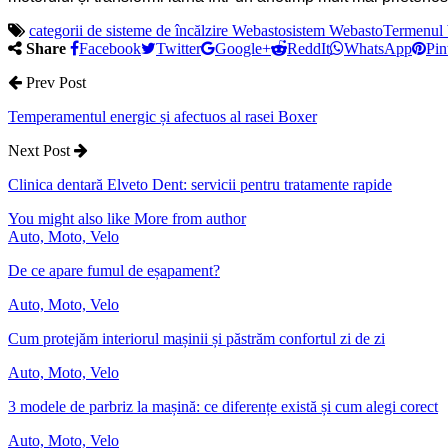
categorii de sisteme de încălzire Webasto
sistem Webasto
Termenul
Share
Facebook
Twitter
Google+
ReddIt
WhatsApp
Pin
Prev Post
Temperamentul energic și afectuos al rasei Boxer
Next Post
Clinica dentară Elveto Dent: servicii pentru tratamente rapide
You might also like
More from author
Auto, Moto, Velo
De ce apare fumul de eșapament?
Auto, Moto, Velo
Cum protejăm interiorul mașinii și păstrăm confortul zi de zi
Auto, Moto, Velo
3 modele de parbriz la mașină: ce diferențe există și cum alegi corect
Auto, Moto, Velo