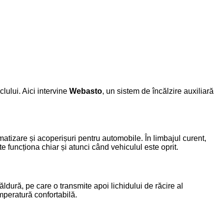
lului. Aici intervine
Webasto
, un sistem de încălzire auxiliară
atizare și acoperișuri pentru automobile. În limbajul curent,
funcționa chiar și atunci când vehiculul este oprit.
ldură, pe care o transmite apoi lichidului de răcire al
emperatură confortabilă.