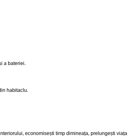
 a bateriei.
din habitaclu.
interiorului, economisești timp dimineața, prelungești viața