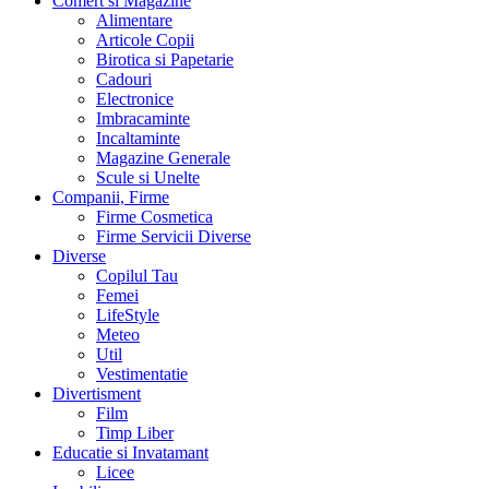
Comert si Magazine
Alimentare
Articole Copii
Birotica si Papetarie
Cadouri
Electronice
Imbracaminte
Incaltaminte
Magazine Generale
Scule si Unelte
Companii, Firme
Firme Cosmetica
Firme Servicii Diverse
Diverse
Copilul Tau
Femei
LifeStyle
Meteo
Util
Vestimentatie
Divertisment
Film
Timp Liber
Educatie si Invatamant
Licee