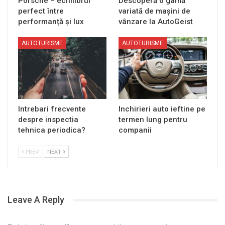
Porsche – echilibrul
Descoperă o gamă
perfect între
variată de mașini de
performanță și lux
vânzare la AutoGeist
AUTOTURISME
AUTOTURISME
Intrebari frecvente
Inchirieri auto ieftine pe
despre inspectia
termen lung pentru
tehnica periodica?
companii
PREV
NEXT
Leave A Reply