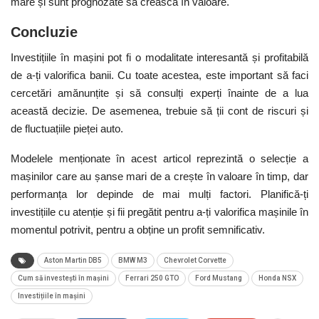
mare și sunt prognozate să crească în valoare.
Concluzie
Investițiile în mașini pot fi o modalitate interesantă și profitabilă
de a-ți valorifica banii. Cu toate acestea, este important să faci
cercetări amănunțite și să consulți experți înainte de a lua
această decizie. De asemenea, trebuie să ții cont de riscuri și
de fluctuațiile pieței auto.
Modelele menționate în acest articol reprezintă o selecție a
mașinilor care au șanse mari de a crește în valoare în timp, dar
performanța lor depinde de mai mulți factori. Planifică-ți
investițiile cu atenție și fii pregătit pentru a-ți valorifica mașinile în
momentul potrivit, pentru a obține un profit semnificativ.
Aston Martin DB5
BMW M3
Chevrolet Corvette
Cum să investești în mașini
Ferrari 250 GTO
Ford Mustang
Honda NSX
Investițiile în mașini