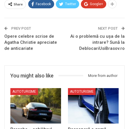
Share
Facebook
Twitter
Google+
PREV POST
NEXT POST
Opere celebre scrise de
Ai o problemă cu ușa de la
Agatha Christie apreciate
intrare? Sună la
de anticariate
DeblocariUsiBrasov.ro
You might also like
More from author
AUTOTURISME
AUTOTURISME