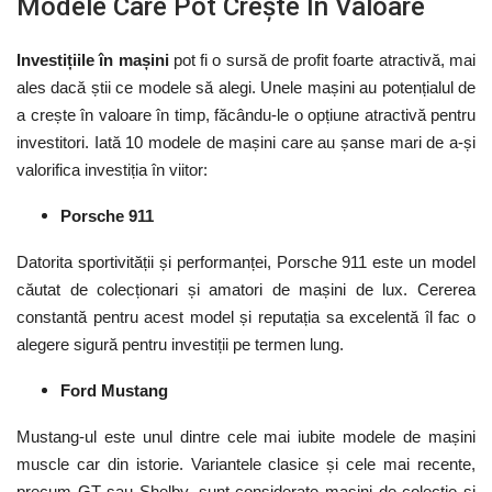
Modele Care Pot Crește În Valoare
Investițiile în mașini
pot fi o sursă de profit foarte atractivă, mai
ales dacă știi ce modele să alegi. Unele mașini au potențialul de
a crește în valoare în timp, făcându-le o opțiune atractivă pentru
investitori. Iată 10 modele de mașini care au șanse mari de a-și
valorifica investiția în viitor:
Porsche 911
Datorita sportivității și performanței, Porsche 911 este un model
căutat de colecționari și amatori de mașini de lux. Cererea
constantă pentru acest model și reputația sa excelentă îl fac o
alegere sigură pentru investiții pe termen lung.
Ford Mustang
Mustang-ul este unul dintre cele mai iubite modele de mașini
muscle car din istorie. Variantele clasice și cele mai recente,
precum GT sau Shelby, sunt considerate mașini de colecție și