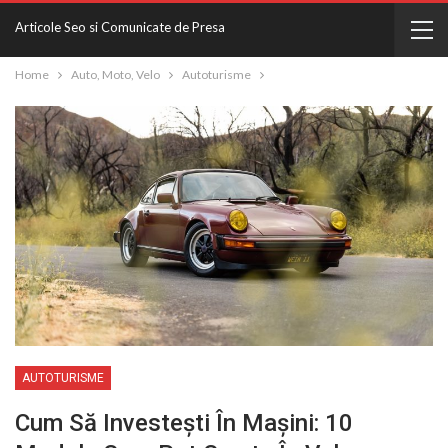
Articole Seo si Comunicate de Presa
Home
Auto, Moto, Velo
Autoturisme
AUTOTURISME
Cum Să Investești În Mașini: 10