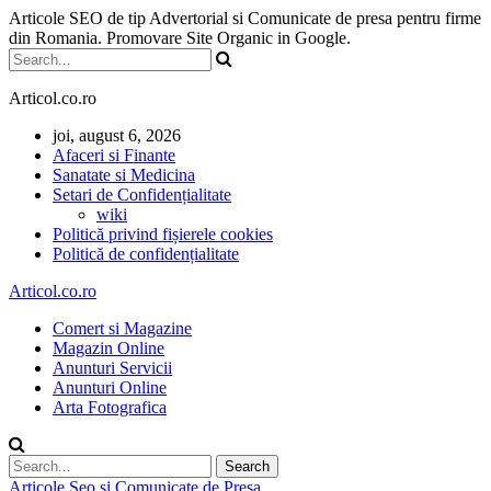
Articole SEO de tip Advertorial si Comunicate de presa pentru firme
din Romania. Promovare Site Organic in Google.
Articol.co.ro
joi, august 6, 2026
Afaceri si Finante
Sanatate si Medicina
Setari de Confidențialitate
wiki
Politică privind fișierele cookies
Politică de confidențialitate
Articol.co.ro
Comert si Magazine
Magazin Online
Anunturi Servicii
Anunturi Online
Arta Fotografica
Articole Seo si Comunicate de Presa