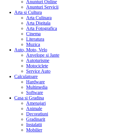
Anunturi Online
Anunturi Servicii
Arta si Cultura
Arta Culinara
Arta Digitala
Arta Fotografica
Cinema
Literatura
Muzica
Auto, Moto, Velo
Anvelope si Jante
Autoturisme
Motociclete
Service Auto
Calculatoare
Hardware
Multimedia
Software
Casa si Gradina
Amenajari
Animale
Decoratiuni
Gradinarit
Instalatii
Mobilier