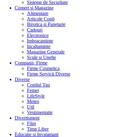
Sisteme de Securitate
Comert si Magazine
Alimentare
Articole Copii
Birotica si Papetarie
Cadouri
Electronice
Imbracaminte
Incaltaminte
Magazine Generale
Scule si Unelte
Companii, Firme
Firme Cosmetica
Firme Servicii Diverse
Diverse
Copilul Tau
Femei
LifeStyle
Meteo
Util
Vestimentatie
Divertisment
Film
Timp Liber
Educatie si Invatamant