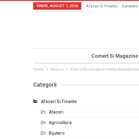
VINERI, AUGUST 7, 2026
Afaceri Si Finante
Sanatate 
Comert Si Magazine
Home
Diverse
Cum sa iti concepi un meniu de nunta ec
Categorii
Afaceri Si Finante
Afaceri
Agricultura
Bijuterii