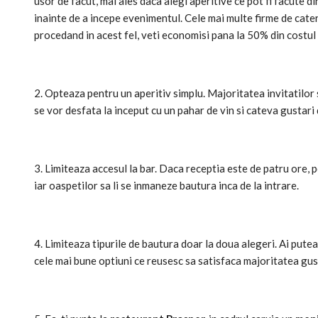
usor de facut, mai ales daca alegi aperitive ce pot fi facute di
inainte de a incepe evenimentul. Cele mai multe firme de cater
procedand in acest fel, veti economisi pana la 50% din costul
2. Opteaza pentru un aperitiv simplu. Majoritatea invitatilor
se vor desfata la inceput cu un pahar de vin si cateva gustari 
3. Limiteaza accesul la bar. Daca receptia este de patru ore, p
iar oaspetilor sa li se inmaneze bautura inca de la intrare.
4. Limiteaza tipurile de bautura doar la doua alegeri. Ai putea
cele mai bune optiuni ce reusesc sa satisfaca majoritatea gus