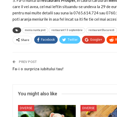
5. Fa-ti nunta la
restaurant Prosper,
in cadrul caruia un
meni
care il vei avea, cel mai ieftin situandu-se undeva la 29 de 
pentru mai multe detalii sau suna la 0765.614.724 sau 0760.
poti aranja meniurile in asa fel incat sa iti fie tie cel mai accesi
meniu nunta pret
restaurant 13 septembrie
restaurant Bucuresti
Share
Facebook
Twitter
Google+
R
PREV POST
Fa-i o surpriza iubitului tau!
You might also like
DIVERSE
DIVERSE