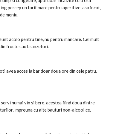
n timp si congelate, apoi doar incalzite cu o ora
ing percep un tarif mare pentru aperitive, asa incat,
 de meniu.
 sunt acolo pentru tine, nu pentru mancare. Cel mult
din fructe sau branzeturi.
oti avea acces la bar doar doua ore din cele patru,
 servi numai vin si bere, acestea fiind doua dintre
turilor, impreuna cu alte bauturi non-alcoolice.