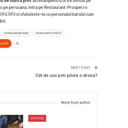
u de nunta
pret
accesibilpentru orice invitat pe
euro pe persoana. Intra pe Restaurant-Prosper.ro
593.593 si sfatuieste-te cu personalul barului cum
bil.
restaurant prosper
restaurant sector 5
eddIt
NEXT POST
Cat de sus poti pilota o drona?
More from author
DIVERSE