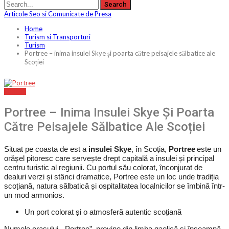
Articole Seo si Comunicate de Presa
Home
Turism si Transporturi
Turism
Portree – inima insulei Skye și poarta către peisajele sălbatice ale
Scoției
TURISM
Portree – Inima Insulei Skye Și Poarta
Către Peisajele Sălbatice Ale Scoției
Situat pe coasta de est a
insulei Skye
, în Scoția,
Portree
este un
orășel pitoresc care servește drept capitală a insulei și principal
centru turistic al regiunii. Cu portul său colorat, înconjurat de
dealuri verzi și stânci dramatice, Portree este un loc unde tradiția
scoțiană, natura sălbatică și ospitalitatea localnicilor se îmbină într-
un mod armonios.
Un port colorat și o atmosferă autentic scoțiană
Numele orașului, „Portree”, provine din limba gaelică și înseamnă