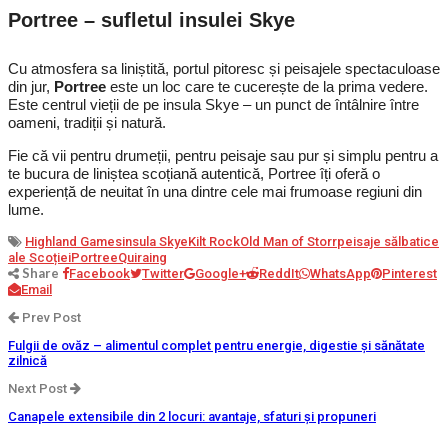
Portree – sufletul insulei Skye
Cu atmosfera sa liniștită, portul pitoresc și peisajele spectaculoase
din jur,
Portree
este un loc care te cucerește de la prima vedere.
Este centrul vieții de pe insula Skye – un punct de întâlnire între
oameni, tradiții și natură.
Fie că vii pentru drumeții, pentru peisaje sau pur și simplu pentru a
te bucura de liniștea scoțiană autentică, Portree îți oferă o
experiență de neuitat în una dintre cele mai frumoase regiuni din
lume.
Highland Games
insula Skye
Kilt Rock
Old Man of Storr
peisaje sălbatice
ale Scoției
Portree
Quiraing
Share
Facebook
Twitter
Google+
ReddIt
WhatsApp
Pinterest
Email
Prev Post
Fulgii de ovăz – alimentul complet pentru energie, digestie și sănătate
zilnică
Next Post
Canapele extensibile din 2 locuri: avantaje, sfaturi și propuneri