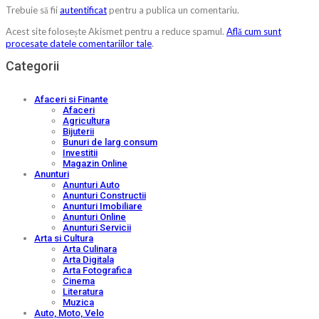
Trebuie să fii
autentificat
pentru a publica un comentariu.
Acest site folosește Akismet pentru a reduce spamul.
Află cum sunt
procesate datele comentariilor tale
.
Categorii
Afaceri si Finante
Afaceri
Agricultura
Bijuterii
Bunuri de larg consum
Investitii
Magazin Online
Anunturi
Anunturi Auto
Anunturi Constructii
Anunturi Imobiliare
Anunturi Online
Anunturi Servicii
Arta si Cultura
Arta Culinara
Arta Digitala
Arta Fotografica
Cinema
Literatura
Muzica
Auto, Moto, Velo