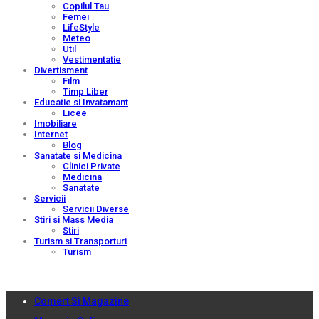
Copilul Tau
Femei
LifeStyle
Meteo
Util
Vestimentatie
Divertisment
Film
Timp Liber
Educatie si Invatamant
Licee
Imobiliare
Internet
Blog
Sanatate si Medicina
Clinici Private
Medicina
Sanatate
Servicii
Servicii Diverse
Stiri si Mass Media
Stiri
Turism si Transporturi
Turism
Comert Si Magazine