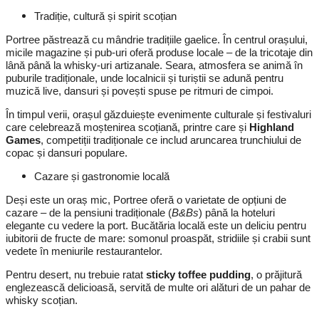
Tradiție, cultură și spirit scoțian
Portree păstrează cu mândrie tradițiile gaelice. În centrul orașului,
micile magazine și pub-uri oferă produse locale – de la tricotaje din
lână până la whisky-uri artizanale. Seara, atmosfera se animă în
puburile tradiționale, unde localnicii și turiștii se adună pentru
muzică live, dansuri și povești spuse pe ritmuri de cimpoi.
În timpul verii, orașul găzduiește evenimente culturale și festivaluri
care celebrează moștenirea scoțiană, printre care și
Highland
Games
, competiții tradiționale ce includ aruncarea trunchiului de
copac și dansuri populare.
Cazare și gastronomie locală
Deși este un oraș mic, Portree oferă o varietate de opțiuni de
cazare – de la pensiuni tradiționale (
B&Bs
) până la hoteluri
elegante cu vedere la port. Bucătăria locală este un deliciu pentru
iubitorii de fructe de mare: somonul proaspăt, stridiile și crabii sunt
vedete în meniurile restaurantelor.
Pentru desert, nu trebuie ratat
sticky toffee pudding
, o prăjitură
englezească delicioasă, servită de multe ori alături de un pahar de
whisky scoțian.