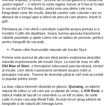
„portul regelui” – o referire la vizita regelui James al V-lea al Scoției
în secolul al XVI-lea. Astăzi, portul este una dintre cele mai
fotografiate zone din insulă, datorită caselor sale colorate care se
aliniază de-a lungul apei și bărcii de pescuit care plutesc liniștit în
golf.
Plimbarea pe chei oferă o priveliște superbă asupra portului și a
munților Cuillin din depărtare. Seara, lumina apusului transformă
clădirile pastelate și apele calme într-un tablou de poveste, perfect
pentru fotografii de vacanță.
Poarta către frumusețile naturale ale insulei Skye
Portree este punctul de plecare ideal pentru explorarea atracțiilor
naturale impresionante ale insulei Skye. La nord de oraș se află
Old Man of Storr
, o formațiune stâncoasă spectaculoasă, simbol
al insulei, care oferă o panoramă uimitoare asupra mării și
peisajului vulcanic. Traseul de drumeție până la vârf este accesibil
și popular printre turiști.
La doar câțiva kilometri distanță se găsesc
Quiraing
, un labirint
natural de stânci și văi care par sculptate de uriași, și
Kilt Rock
, o
stâncă înaltă de bazalt ce seamănă cu un kilt scoțian, de unde
cade în mare cascada Mealt Falls. Aceste locuri atrag iubitorii de
fotografie și de natură din întreaga lume.