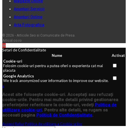
Magazin Online
Anunturi Servicii
Anunturi Online
Arta Fotografica
© 2026 - Articole Seo si Comunicate de Presa.
Articol.co.ro
Setari de Confidentialitate
Nume
Activat
Cookie-uri
Folosim cookie-uri pentru a putea oferi o experienta cat mai
placuta
Google Analytics
We track anonymized user information to improve our website.
x
Acest site folosește cookie-uri. Acceptați sau refuzați
cookie-urile. Pentru mai multe detalii privind gestionarea
preferințelor referitoare la cookie-uri, vedeți
Politica de
utillizare cookie-uri
. Pentru alte detalii, va rugam sa
accesati pagina
Politică de Confidențialitate
.
Accept
Refuz
Politica de utilizare a Cookie-urilor