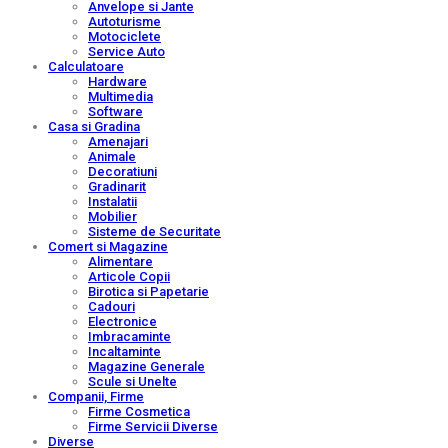
Anvelope si Jante
Autoturisme
Motociclete
Service Auto
Calculatoare
Hardware
Multimedia
Software
Casa si Gradina
Amenajari
Animale
Decoratiuni
Gradinarit
Instalatii
Mobilier
Sisteme de Securitate
Comert si Magazine
Alimentare
Articole Copii
Birotica si Papetarie
Cadouri
Electronice
Imbracaminte
Incaltaminte
Magazine Generale
Scule si Unelte
Companii, Firme
Firme Cosmetica
Firme Servicii Diverse
Diverse