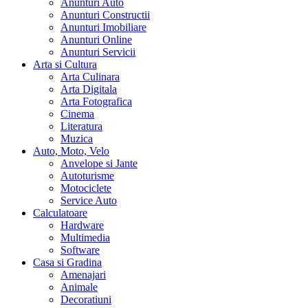
Anunturi Auto
Anunturi Constructii
Anunturi Imobiliare
Anunturi Online
Anunturi Servicii
Arta si Cultura
Arta Culinara
Arta Digitala
Arta Fotografica
Cinema
Literatura
Muzica
Auto, Moto, Velo
Anvelope si Jante
Autoturisme
Motociclete
Service Auto
Calculatoare
Hardware
Multimedia
Software
Casa si Gradina
Amenajari
Animale
Decoratiuni