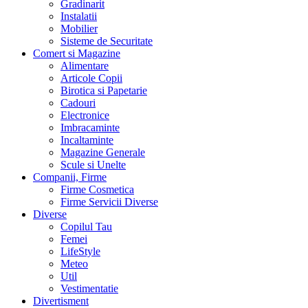
Gradinarit
Instalatii
Mobilier
Sisteme de Securitate
Comert si Magazine
Alimentare
Articole Copii
Birotica si Papetarie
Cadouri
Electronice
Imbracaminte
Incaltaminte
Magazine Generale
Scule si Unelte
Companii, Firme
Firme Cosmetica
Firme Servicii Diverse
Diverse
Copilul Tau
Femei
LifeStyle
Meteo
Util
Vestimentatie
Divertisment