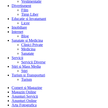
Vestimentatie
Divertisment
Film
Timp Liber
Educatie si Invatamant
Licee
Imobiliare
Internet
Blog
Sanatate si Medicina
Clinici Private
Medicina
Sanatate
Servicii
Servicii Diverse
Stiri si Mass Media
Stiri
Turism si Transporturi
Turism
Comert si Magazine
Magazin Online
Anunturi Servicii
Anunturi Online
Arta Fotografica