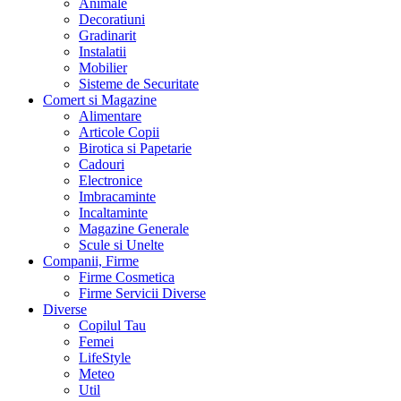
Animale
Decoratiuni
Gradinarit
Instalatii
Mobilier
Sisteme de Securitate
Comert si Magazine
Alimentare
Articole Copii
Birotica si Papetarie
Cadouri
Electronice
Imbracaminte
Incaltaminte
Magazine Generale
Scule si Unelte
Companii, Firme
Firme Cosmetica
Firme Servicii Diverse
Diverse
Copilul Tau
Femei
LifeStyle
Meteo
Util