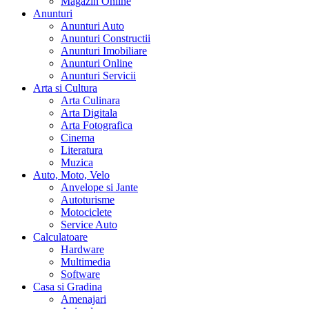
Magazin Online
Anunturi
Anunturi Auto
Anunturi Constructii
Anunturi Imobiliare
Anunturi Online
Anunturi Servicii
Arta si Cultura
Arta Culinara
Arta Digitala
Arta Fotografica
Cinema
Literatura
Muzica
Auto, Moto, Velo
Anvelope si Jante
Autoturisme
Motociclete
Service Auto
Calculatoare
Hardware
Multimedia
Software
Casa si Gradina
Amenajari