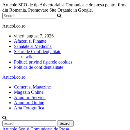
Articole SEO de tip Advertorial si Comunicate de presa pentru firme
din Romania. Promovare Site Organic in Google.
Articol.co.ro
vineri, august 7, 2026
Afaceri si Finante
Sanatate si Medicina
Setari de Confidențialitate
wiki
Politică privind fișierele cookies
Politică de confidențialitate
Articol.co.ro
Comert si Magazine
Magazin Online
Anunturi Servicii
Anunturi Online
Arta Fotografica
Articole Seo si Comunicate de Presa