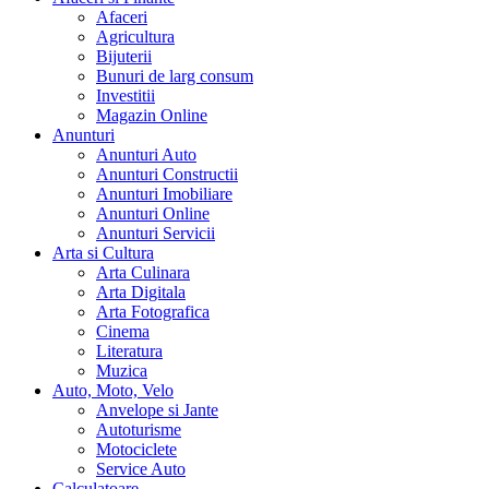
Afaceri
Agricultura
Bijuterii
Bunuri de larg consum
Investitii
Magazin Online
Anunturi
Anunturi Auto
Anunturi Constructii
Anunturi Imobiliare
Anunturi Online
Anunturi Servicii
Arta si Cultura
Arta Culinara
Arta Digitala
Arta Fotografica
Cinema
Literatura
Muzica
Auto, Moto, Velo
Anvelope si Jante
Autoturisme
Motociclete
Service Auto
Calculatoare