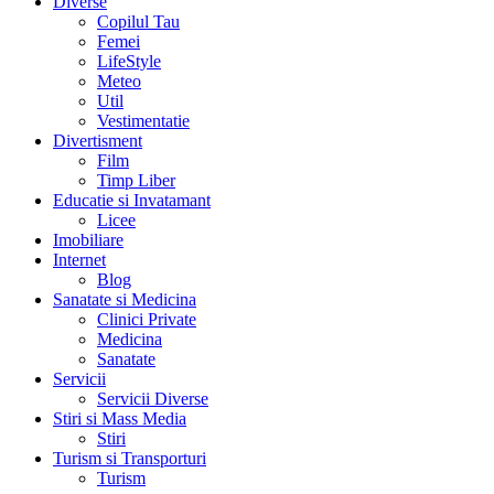
Diverse
Copilul Tau
Femei
LifeStyle
Meteo
Util
Vestimentatie
Divertisment
Film
Timp Liber
Educatie si Invatamant
Licee
Imobiliare
Internet
Blog
Sanatate si Medicina
Clinici Private
Medicina
Sanatate
Servicii
Servicii Diverse
Stiri si Mass Media
Stiri
Turism si Transporturi
Turism