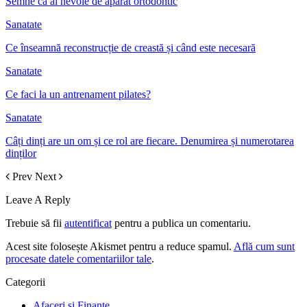
Semne că ai nevoie de aparat ortodontic
Sanatate
Ce înseamnă reconstrucție de creastă și când este necesară
Sanatate
Ce faci la un antrenament pilates?
Sanatate
Câți dinți are un om și ce rol are fiecare. Denumirea și numerotarea
dinților
Prev
Next
Leave A Reply
Trebuie să fii
autentificat
pentru a publica un comentariu.
Acest site folosește Akismet pentru a reduce spamul.
Află cum sunt
procesate datele comentariilor tale
.
Categorii
Afaceri si Finante