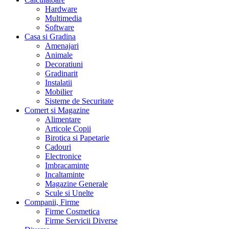
Hardware
Multimedia
Software
Casa si Gradina
Amenajari
Animale
Decoratiuni
Gradinarit
Instalatii
Mobilier
Sisteme de Securitate
Comert si Magazine
Alimentare
Articole Copii
Birotica si Papetarie
Cadouri
Electronice
Imbracaminte
Incaltaminte
Magazine Generale
Scule si Unelte
Companii, Firme
Firme Cosmetica
Firme Servicii Diverse