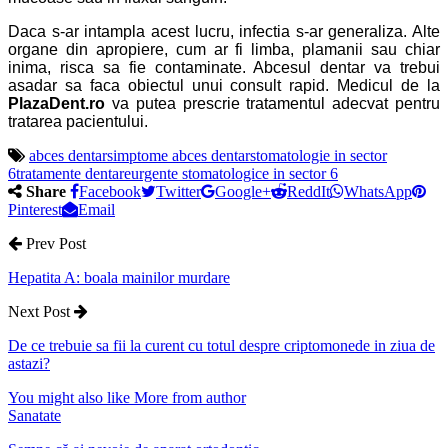
Daca s-ar intampla acest lucru, infectia s-ar generaliza. Alte
organe din apropiere, cum ar fi limba, plamanii sau chiar
inima, risca sa fie contaminate. Abcesul dentar va trebui
asadar sa faca obiectul unui consult rapid. Medicul de la
PlazaDent.ro
va putea prescrie tratamentul adecvat pentru
tratarea pacientului.
abces dentar
simptome abces dentar
stomatologie in sector
6
tratamente dentare
urgente stomatologice in sector 6
Share
Facebook
Twitter
Google+
ReddIt
WhatsApp
Pinterest
Email
Prev Post
Hepatita A: boala mainilor murdare
Next Post
De ce trebuie sa fii la curent cu totul despre criptomonede in ziua de
astazi?
You might also like
More from author
Sanatate