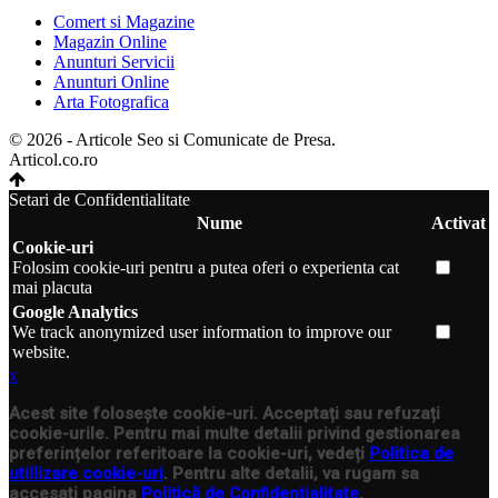
Comert si Magazine
Magazin Online
Anunturi Servicii
Anunturi Online
Arta Fotografica
© 2026 - Articole Seo si Comunicate de Presa.
Articol.co.ro
Setari de Confidentialitate
Nume
Activat
Cookie-uri
Folosim cookie-uri pentru a putea oferi o experienta cat
mai placuta
Google Analytics
We track anonymized user information to improve our
website.
x
Acest site folosește cookie-uri. Acceptați sau refuzați
cookie-urile. Pentru mai multe detalii privind gestionarea
preferințelor referitoare la cookie-uri, vedeți
Politica de
utillizare cookie-uri
. Pentru alte detalii, va rugam sa
accesati pagina
Politică de Confidențialitate
.