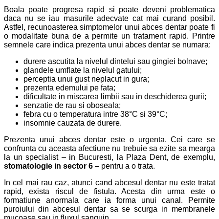
Boala poate progresa rapid si poate deveni problematica
daca nu se iau masurile adecvate cat mai curand posibil.
Astfel, recunoasterea simptomelor unui abces dentar poate fi
o modalitate buna de a permite un tratament rapid. Printre
semnele care indica prezenta unui abces dentar se numara:
durere ascutita la nivelul dintelui sau gingiei bolnave;
glandele umflate la nivelul gatului;
perceptia unui gust neplacut in gura;
prezenta edemului pe fata;
dificultate in miscarea limbii sau in deschiderea gurii;
senzatie de rau si oboseala;
febra cu o temperatura intre 38°C si 39°C;
insomnie cauzata de durere.
Prezenta unui abces dentar este o urgenta. Cei care se
confrunta cu aceasta afectiune nu trebuie sa ezite sa mearga
la un specialist – in Bucuresti, la Plaza Dent, de exemplu,
stomatologie in sector 6
– pentru a o trata.
In cel mai rau caz, atunci cand abcesul dentar nu este tratat
rapid, exista riscul de fistula. Acesta din urma este o
formatiune anormala care ia forma unui canal. Permite
puroiului din abcesul dentar sa se scurga in membranele
mucoase sau in fluxul sanguin.