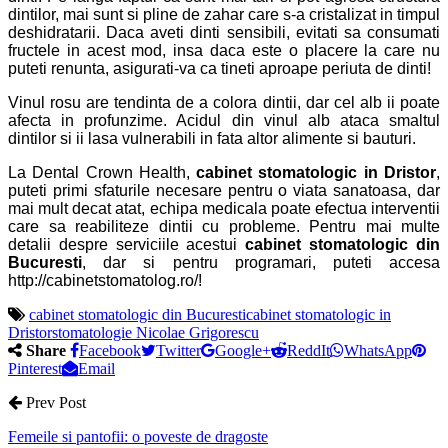
dintilor, mai sunt si pline de zahar care s-a cristalizat in timpul
deshidratarii. Daca aveti dinti sensibili, evitati sa consumati
fructele in acest mod, insa daca este o placere la care nu
puteti renunta, asigurati-va ca tineti aproape periuta de dinti!
Vinul rosu are tendinta de a colora dintii, dar cel alb ii poate
afecta in profunzime. Acidul din vinul alb ataca smaltul
dintilor si ii lasa vulnerabili in fata altor alimente si bauturi.
La Dental Crown Health,
cabinet stomatologic in Dristor
,
puteti primi sfaturile necesare pentru o viata sanatoasa, dar
mai mult decat atat, echipa medicala poate efectua interventii
care sa reabiliteze dintii cu probleme. Pentru mai multe
detalii despre serviciile acestui
cabinet stomatologic din
Bucuresti
, dar si pentru programari, puteti accesa
http://cabinetstomatolog.ro/!
cabinet stomatologic din Bucuresti
cabinet stomatologic in
Dristor
stomatologie Nicolae Grigorescu
Share
Facebook
Twitter
Google+
ReddIt
WhatsApp
Pinterest
Email
Prev Post
Femeile si pantofii: o poveste de dragoste