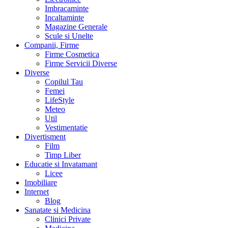
Imbracaminte
Incaltaminte
Magazine Generale
Scule si Unelte
Companii, Firme
Firme Cosmetica
Firme Servicii Diverse
Diverse
Copilul Tau
Femei
LifeStyle
Meteo
Util
Vestimentatie
Divertisment
Film
Timp Liber
Educatie si Invatamant
Licee
Imobiliare
Internet
Blog
Sanatate si Medicina
Clinici Private