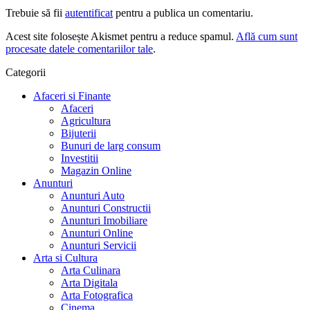
Trebuie să fii
autentificat
pentru a publica un comentariu.
Acest site folosește Akismet pentru a reduce spamul.
Află cum sunt
procesate datele comentariilor tale
.
Categorii
Afaceri si Finante
Afaceri
Agricultura
Bijuterii
Bunuri de larg consum
Investitii
Magazin Online
Anunturi
Anunturi Auto
Anunturi Constructii
Anunturi Imobiliare
Anunturi Online
Anunturi Servicii
Arta si Cultura
Arta Culinara
Arta Digitala
Arta Fotografica
Cinema