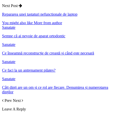
Next Post
Repararea unei tastaturi nefunctionale de laptop
You might also like
More from author
Sanatate
Semne că ai nevoie de aparat ortodontic
Sanatate
Ce înseamnă reconstrucție de creastă și când este necesară
Sanatate
Ce faci la un antrenament pilates?
Sanatate
Câți dinți are un om și ce rol are fiecare. Denumirea și numerotarea
dinților
Prev
Next
Leave A Reply