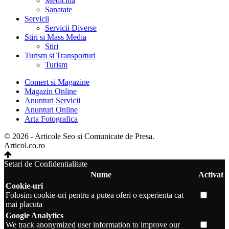
Medicina
Sanatate
Servicii
Servicii Diverse
Stiri si Mass Media
Stiri
Turism si Transporturi
Turism
Comert si Magazine
Magazin Online
Anunturi Servicii
Anunturi Online
Arta Fotografica
© 2026 - Articole Seo si Comunicate de Presa.
Articol.co.ro
Setari de Confidentialitate
Nume
Activat
Cookie-uri
Folosim cookie-uri pentru a putea oferi o experienta cat
mai placuta
Google Analytics
We track anonymized user information to improve our