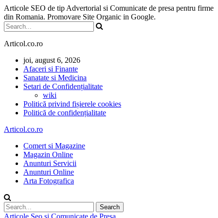
Articole SEO de tip Advertorial si Comunicate de presa pentru firme
din Romania. Promovare Site Organic in Google.
Articol.co.ro
joi, august 6, 2026
Afaceri si Finante
Sanatate si Medicina
Setari de Confidențialitate
wiki
Politică privind fișierele cookies
Politică de confidențialitate
Articol.co.ro
Comert si Magazine
Magazin Online
Anunturi Servicii
Anunturi Online
Arta Fotografica
Articole Seo si Comunicate de Presa