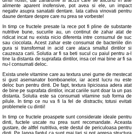
dintii nostri, dar zaharurile si acizii care se ascund in alte
alimente aparent inofensive, pot avea si ele, un impact
negativ asupra sanatatii dentare. Iata cativa vinovati pentru
daune dentare despre care nu prea se vorbeste!
In timp ce fructele presate la rece pot fi pline de substante
nutritive bune, sucurile au, un continut de zahar atat de
ridicat incat nu exista nicio diferenta intre consumul de suc
sau ciocolata. Acest zahar este consumat de bacteriile din
gura si transformat in acid care ataca smaltul dintilor si
cauzeaza carii. Solutia ar fi sa beti sucul cu paiul pentru a-l
tine la distanta de suprafata dintilor, insa cel mai bine ar fi sa
nu-l consumati deloc.
Exista unele vitamine care au textura unei gume de mestecat
si gust asemanator bomboanelor, iar acest lucru nu este
deloc bun pentru dinti. De fapt, textura lipicioasa adera atat
de bine pe suprafata dintilor, incat cariile sunt doar la un pas
distanta. Solutia este sa consumati vitamine sub forma de
pilule. In timp ce nu va fi la fel de distractiv, totusi evitati
problemele cu dintii!
In timp ce fructele proaspete sunt considerate ideale pentru
dinti, fuctele uscate nu prea sunt recomandate. Aceasta
gustare, de altfel nutritiva, este destul de periculoasa pentru
dinti. Pe langa faptul ca sunt mai tari si pot agresa structura