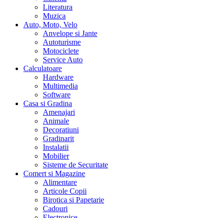
Literatura
Muzica
Auto, Moto, Velo
Anvelope si Jante
Autoturisme
Motociclete
Service Auto
Calculatoare
Hardware
Multimedia
Software
Casa si Gradina
Amenajari
Animale
Decoratiuni
Gradinarit
Instalatii
Mobilier
Sisteme de Securitate
Comert si Magazine
Alimentare
Articole Copii
Birotica si Papetarie
Cadouri
Electronice