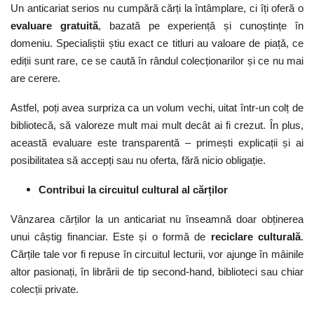
Un anticariat serios nu cumpără cărți la întâmplare, ci îți oferă o
evaluare gratuită
, bazată pe experiență și cunoștințe în
domeniu. Specialiștii știu exact ce titluri au valoare de piață, ce
ediții sunt rare, ce se caută în rândul colecționarilor și ce nu mai
are cerere.
Astfel, poți avea surpriza ca un volum vechi, uitat într-un colț de
bibliotecă, să valoreze mult mai mult decât ai fi crezut. În plus,
această evaluare este transparentă – primești explicații și ai
posibilitatea să accepți sau nu oferta, fără nicio obligație.
Contribui la circuitul cultural al cărților
Vânzarea cărților la un anticariat nu înseamnă doar obținerea
unui câștig financiar. Este și o formă de
reciclare culturală
.
Cărțile tale vor fi repuse în circuitul lecturii, vor ajunge în mâinile
altor pasionați, în librării de tip second-hand, biblioteci sau chiar
colecții private.