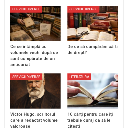
SERVICII DIVERSE
SERVICII DIVERSE
Ce se întâmplă cu
De ce să cumpărăm cărți
volumele vechi după ce
de drept?
sunt cumpărate de un
anticariat
SERVICII DIVERSE
LITERATURA
Victor Hugo, scriitorul
10 cărți pentru care îți
care a redactat volume
trebuie curaj ca să le
valoroase
citești