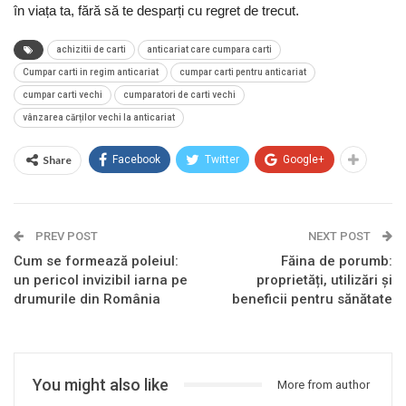
în viața ta, fără să te desparți cu regret de trecut.
achizitii de carti
anticariat care cumpara carti
Cumpar carti in regim anticariat
cumpar carti pentru anticariat
cumpar carti vechi
cumparatori de carti vechi
vânzarea cărților vechi la anticariat
Share
Facebook
Twitter
Google+
PREV POST
NEXT POST
Cum se formează poleiul:
Făina de porumb:
un pericol invizibil iarna pe
proprietăți, utilizări și
drumurile din România
beneficii pentru sănătate
You might also like
More from author