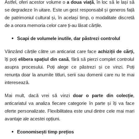
Astfel, oferi acestor volume o
a doua viață
, în loc să le lași să
se degradeze în uitare. Este un gest responsabil și generos față
de patrimoniul cultural și, în același timp, o modalitate discretă
de a onora memoria celor care ți-au lăsat cărțile.
Scapi de volumele inutile, dar păstrezi controlul
Vânzând cărțile către un anticariat care face
achiziții de cărți,
îți poți
elibera spațiul din casă
, fără să pierzi complet controlul
asupra procesului. Poți alege ce păstrezi și ce vinzi. Poți
renunța doar la anumite titluri, serii sau domenii care nu te mai
interesează.
Mai mult, dacă vrei să vinzi
doar o parte din colecție
,
anticariatul va analiza fiecare categorie în parte și îți va face
oferte personalizate. Flexibilitatea este unul dintre cele mai mari
avantaje ale acestei opțiuni.
Economisești timp prețios