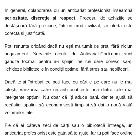
În general, colaborarea cu un anticariat profesionist înseamnă
seriozitate, discreție și respect
. Procesul de achiziție se
desfășoară fără presiune, într-un mod civilizat, iar oferta este
corectă și justificată.
Poți renunța oricând dacă nu ești mulțumit de preț, fără niciun
angajament. Serviciile oferite de Anticariat-Carti.com sunt
gândite tocmai pentru a-i sprijini pe cei care doresc să-și
lichideze bibliotecile în condiții optime, fără stres sau neplăceri.
Dacă te-ai întrebat ce poți face cu cărțile pe care nu le mai
citești, vânzarea către un anticariat este una dintre cele mai
inteligente opțiuni. Nu doar că îți aduce bani, dar te ajută să
recâștigi spațiu, să economisești timp și să dai o nouă viață
volumelor tale.
Fie că ai câteva zeci de cărți sau o bibliotecă întreagă, un
anticariat profesionist este gata să te ajute. Iar tu poți face ordine