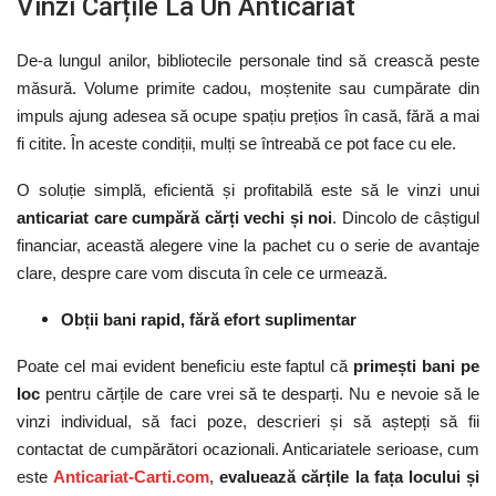
Vinzi Cărțile La Un Anticariat
De-a lungul anilor, bibliotecile personale tind să crească peste
măsură. Volume primite cadou, moștenite sau cumpărate din
impuls ajung adesea să ocupe spațiu prețios în casă, fără a mai
fi citite. În aceste condiții, mulți se întreabă ce pot face cu ele.
O soluție simplă, eficientă și profitabilă este să le vinzi unui
anticariat care cumpără cărți vechi și noi
. Dincolo de câștigul
financiar, această alegere vine la pachet cu o serie de avantaje
clare, despre care vom discuta în cele ce urmează.
Obții bani rapid, fără efort suplimentar
Poate cel mai evident beneficiu este faptul că
primești bani pe
loc
pentru cărțile de care vrei să te desparți. Nu e nevoie să le
vinzi individual, să faci poze, descrieri și să aștepți să fii
contactat de cumpărători ocazionali. Anticariatele serioase, cum
este
Anticariat-Carti.com
,
evaluează cărțile la fața locului și