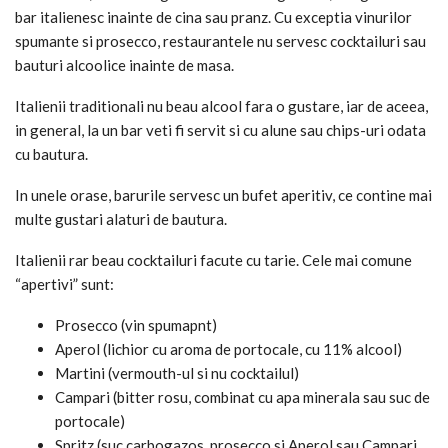
bar italienesc inainte de cina sau pranz. Cu exceptia vinurilor
spumante si prosecco, restaurantele nu servesc cocktailuri sau
bauturi alcoolice inainte de masa.
Italienii traditionali nu beau alcool fara o gustare, iar de aceea,
in general, la un bar veti fi servit si cu alune sau chips-uri odata
cu bautura.
In unele orase, barurile servesc un bufet aperitiv, ce contine mai
multe gustari alaturi de bautura.
Italienii rar beau cocktailuri facute cu tarie. Cele mai comune
“apertivi” sunt:
Prosecco (vin spumapnt)
Aperol (lichior cu aroma de portocale, cu 11% alcool)
Martini (vermouth-ul si nu cocktailul)
Campari (bitter rosu, combinat cu apa minerala sau suc de
portocale)
Spritz (suc carbogazos, prosecco si Aperol sau Campari,