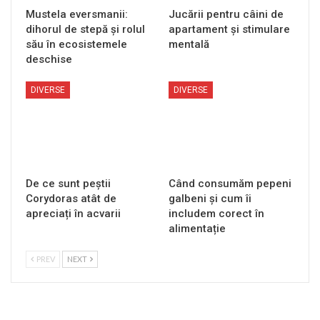
Mustela eversmanii:
Jucării pentru câini de
dihorul de stepă și rolul
apartament și stimulare
său în ecosistemele
mentală
deschise
DIVERSE
DIVERSE
De ce sunt peștii
Când consumăm pepeni
Corydoras atât de
galbeni și cum îi
apreciați în acvarii
includem corect în
alimentație
PREV
NEXT