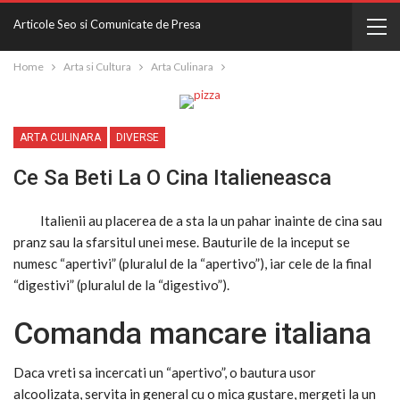
Articole Seo si Comunicate de Presa
Home
Arta si Cultura
Arta Culinara
ARTA CULINARA
DIVERSE
Ce Sa Beti La O Cina Italieneasca
Italienii au placerea de a sta la un pahar inainte de cina sau
pranz sau la sfarsitul unei mese. Bauturile de la inceput se
numesc “apertivi” (pluralul de la “apertivo”), iar cele de la final
“digestivi” (pluralul de la “digestivo”).
Comanda mancare italiana
Daca vreti sa incercati un “apertivo”, o bautura usor
alcoolizata, servita in general cu o mica gustare, mergeti la un