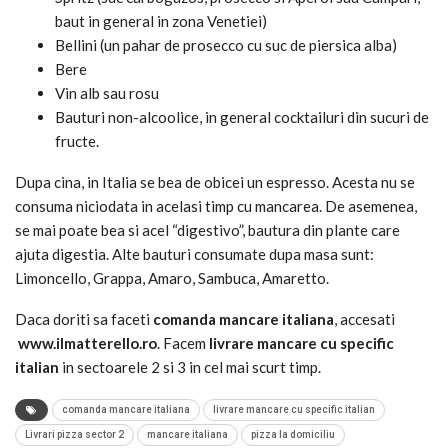
baut in general in zona Venetiei)
Bellini (un pahar de prosecco cu suc de piersica alba)
Bere
Vin alb sau rosu
Bauturi non-alcoolice, in general cocktailuri din sucuri de
fructe.
Dupa cina, in Italia se bea de obicei un espresso. Acesta nu se
consuma niciodata in acelasi timp cu mancarea. De asemenea,
se mai poate bea si acel “digestivo”, bautura din plante care
ajuta digestia. Alte bauturi consumate dupa masa sunt:
Limoncello, Grappa, Amaro, Sambuca, Amaretto.
Daca doriti sa faceti
comanda mancare italiana
, accesati
www.ilmatterello.ro
. Facem
livrare mancare cu specific
italian
in sectoarele 2 si 3 in cel mai scurt timp.
comanda mancare italiana
livrare mancare cu specific italian
Livrari pizza sector 2
mancare italiana
pizza la domiciliu