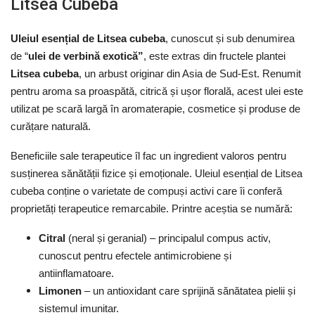
Litsea Cubeba
Uleiul esențial de
Litsea cubeba
, cunoscut și sub denumirea
de “
ulei de verbină exotică”
, este extras din fructele plantei
Litsea cubeba
, un arbust originar din Asia de Sud-Est. Renumit
pentru aroma sa proaspătă, citrică și ușor florală, acest ulei este
utilizat pe scară largă în aromaterapie, cosmetice și produse de
curățare naturală.
Beneficiile sale terapeutice îl fac un ingredient valoros pentru
susținerea sănătății fizice și emoționale. Uleiul esențial de Litsea
cubeba conține o varietate de compuși activi care îi conferă
proprietăți terapeutice remarcabile. Printre aceștia se numără:
Citral
(neral și geranial) – principalul compus activ,
cunoscut pentru efectele antimicrobiene și
antiinflamatoare.
Limonen
– un antioxidant care sprijină sănătatea pielii și
sistemul imunitar.