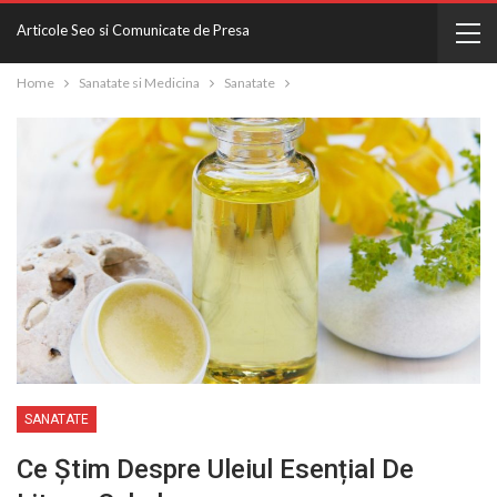
Articole Seo si Comunicate de Presa
Home
Sanatate si Medicina
Sanatate
SANATATE
Ce Știm Despre Uleiul Esențial De