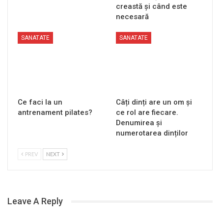
creastă și când este
necesară
SANATATE
SANATATE
Ce faci la un
Câți dinți are un om și
antrenament pilates?
ce rol are fiecare.
Denumirea și
numerotarea dinților
PREV
NEXT
Leave A Reply