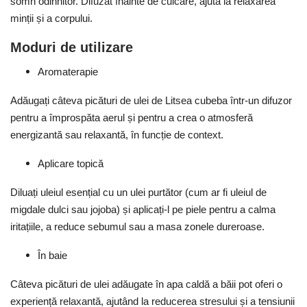
somn odihnitor. Difuzat înainte de culcare, ajută la relaxarea
minții și a corpului.
Moduri de utilizare
Aromaterapie
Adăugați câteva picături de ulei de Litsea cubeba într-un difuzor
pentru a împrospăta aerul și pentru a crea o atmosferă
energizantă sau relaxantă, în funcție de context.
Aplicare topică
Diluați uleiul esențial cu un ulei purtător (cum ar fi uleiul de
migdale dulci sau jojoba) și aplicați-l pe piele pentru a calma
iritațiile, a reduce sebumul sau a masa zonele dureroase.
În baie
Câteva picături de ulei adăugate în apa caldă a băii pot oferi o
experiență relaxantă, ajutând la reducerea stresului și a tensiunii