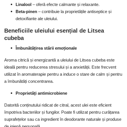
Linalool
– oferă efecte calmante și relaxante.
Beta-pinen
– contribuie la proprietățile antiseptice și
detoxifiante ale uleiului.
Beneficiile uleiului esențial de Litsea
cubeba
Îmbunătățirea stării emoționale
Aroma citrică și energizantă a uleiului de Litsea cubeba este
ideală pentru reducerea stresului și a anxietății. Este frecvent
utilizat în aromaterapie pentru a induce o stare de calm și pentru
a îmbunătăți concentrarea.
Proprietăți antimicrobiene
Datorită conținutului ridicat de citral, acest ulei este eficient
împotriva bacteriilor și fungilor. Poate fi utilizat pentru curățarea
suprafețelor sau ca ingredient în deodorante naturale și produse
de igienă personală.