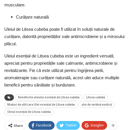
musculare.
Curățare naturală
Uleiul de Litsea cubeba poate fi utilizat în soluții naturale de
curățare, datorită proprietăților sale antimicrobiene și a mirosului
plăcut.
Uleiul esențial de Litsea cubeba este un ingredient versatil,
apreciat pentru proprietățile sale calmante, antimicrobiene și
revitalizante. Fie că este utilizat pentru îngrijirea pielii,
aromaterapie sau curățare naturală, acest ulei aduce multiple
beneficii pentru sănătate și bunăstare.
Beneficiile uleiului esențial de Litsea cubeba
Litsea cubeba
Moduri de utilizare Ulei esențial de Litsea cubeba
ulei de verbină exotică
Uleiul esențial de Litsea cubeba
Share
Facebook
Twitter
Google+