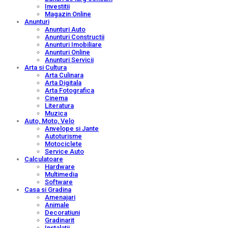
Investitii
Magazin Online
Anunturi
Anunturi Auto
Anunturi Constructii
Anunturi Imobiliare
Anunturi Online
Anunturi Servicii
Arta si Cultura
Arta Culinara
Arta Digitala
Arta Fotografica
Cinema
Literatura
Muzica
Auto, Moto, Velo
Anvelope si Jante
Autoturisme
Motociclete
Service Auto
Calculatoare
Hardware
Multimedia
Software
Casa si Gradina
Amenajari
Animale
Decoratiuni
Gradinarit
Instalatii