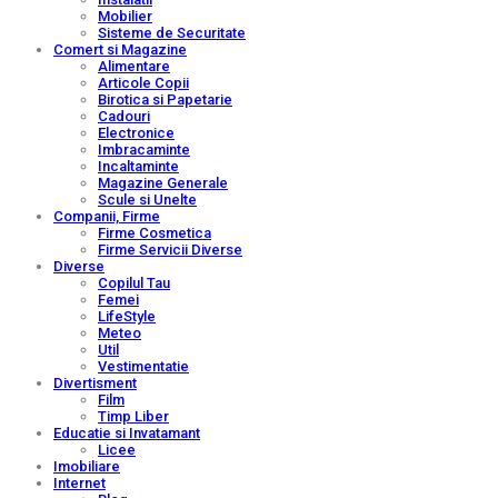
Mobilier
Sisteme de Securitate
Comert si Magazine
Alimentare
Articole Copii
Birotica si Papetarie
Cadouri
Electronice
Imbracaminte
Incaltaminte
Magazine Generale
Scule si Unelte
Companii, Firme
Firme Cosmetica
Firme Servicii Diverse
Diverse
Copilul Tau
Femei
LifeStyle
Meteo
Util
Vestimentatie
Divertisment
Film
Timp Liber
Educatie si Invatamant
Licee
Imobiliare
Internet