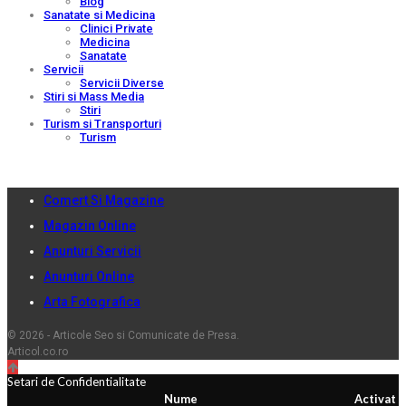
Blog
Sanatate si Medicina
Clinici Private
Medicina
Sanatate
Servicii
Servicii Diverse
Stiri si Mass Media
Stiri
Turism si Transporturi
Turism
Comert Si Magazine
Magazin Online
Anunturi Servicii
Anunturi Online
Arta Fotografica
© 2026 - Articole Seo si Comunicate de Presa.
Articol.co.ro
Setari de Confidentialitate
Nume
Activat