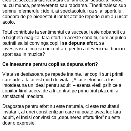
nu cu munca, perseverenta sau rabdarea. Tinerii traiesc sub
semnul efemerului: idolii, ai spectacolului ca si ai sportului,
coboara de pe piedestalul lor tot atat de repede cum au urcat
acolo.
Totul contribuie la sentimentul ca succesul este dobandit cu
o bagheta magica, fara efort. In aceste conditii, cum ar putea
parintii sa isi convinga copiii
sa depuna efort,
sa
investeasca timp si concentrare pentru a deveni mai buni in
sport sau in muzica?
Ce inseamna pentru copii
sa depuna efort?
Viata se desfasoara pe repede inainte, iar copiii sunt primii
care adera la acest mod de viata. „A face eforturi” a fost
intotdeauna un ideal pentru adulti – esenta vietii psihice a
copiilor fiind aceea de a fi centrat pe principiul placerii, al
satisfactiei imediate.
Dragostea pentru efort nu este naturala, ci este rezultatul
invatarii, al unei constientizari care nu poate avea loc fara
adulti, ei insisi convinsi ca „depunerea eforturilor” nu este
doar o expresie.