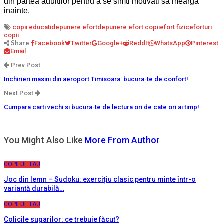
din partea adultilor pentru a se simti motivati sa mearga
inainte.
copii educati
depunere efort
depunere efort copii
efort fizic
eforturi
copii
Share
Facebook
Twitter
Google+
ReddIt
WhatsApp
Pinterest
Email
Prev Post
Inchirieri masini din aeroport Timisoara: bucura-te de confort!
Next Post
Cumpara carti vechi si bucura-te de lectura ori de cate ori ai timp!
You Might Also Like
More From Author
COPILUL TAU
Joc din lemn – Sudoku: exercițiu clasic pentru minte într-o
variantă durabilă…
COPILUL TAU
Colicile sugarilor: ce trebuie făcut?