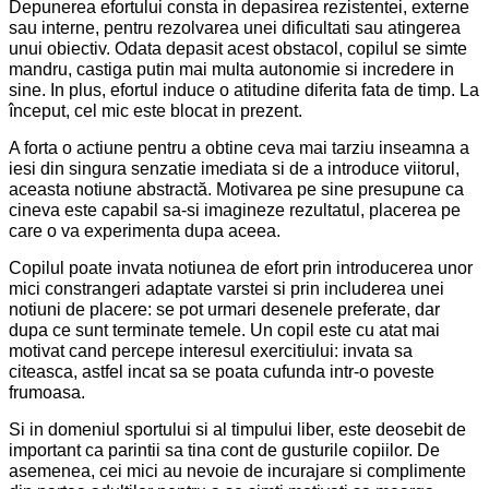
Depunerea efortului consta in depasirea rezistentei, externe
sau interne, pentru rezolvarea unei dificultati sau atingerea
unui obiectiv. Odata depasit acest obstacol, copilul se simte
mandru, castiga putin mai multa autonomie si incredere in
sine. In plus, efortul induce o atitudine diferita fata de timp. La
început, cel mic este blocat in prezent.
A forta o actiune pentru a obtine ceva mai tarziu inseamna a
iesi din singura senzatie imediata si de a introduce viitorul,
aceasta notiune abstractă. Motivarea pe sine presupune ca
cineva este capabil sa-si imagineze rezultatul, placerea pe
care o va experimenta dupa aceea.
Copilul poate invata notiunea de efort prin introducerea unor
mici constrangeri adaptate varstei si prin includerea unei
notiuni de placere: se pot urmari desenele preferate, dar
dupa ce sunt terminate temele. Un copil este cu atat mai
motivat cand percepe interesul exercitiului: invata sa
citeasca, astfel incat sa se poata cufunda intr-o poveste
frumoasa.
Si in domeniul sportului si al timpului liber, este deosebit de
important ca parintii sa tina cont de gusturile copiilor. De
asemenea, cei mici au nevoie de incurajare si complimente