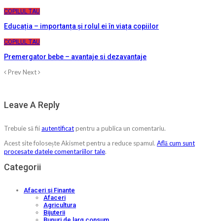
COPILUL TAU
Educația – importanța și rolul ei în viața copiilor
COPILUL TAU
Premergator bebe – avantaje si dezavantaje
Prev
Next
Leave A Reply
Trebuie să fii
autentificat
pentru a publica un comentariu.
Acest site folosește Akismet pentru a reduce spamul.
Află cum sunt
procesate datele comentariilor tale
.
Categorii
Afaceri si Finante
Afaceri
Agricultura
Bijuterii
Bunuri de larg consum