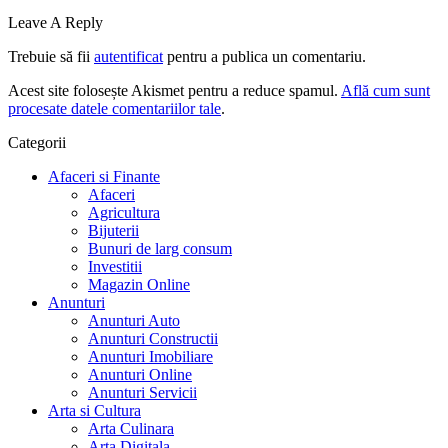
Leave A Reply
Trebuie să fii
autentificat
pentru a publica un comentariu.
Acest site folosește Akismet pentru a reduce spamul.
Află cum sunt
procesate datele comentariilor tale
.
Categorii
Afaceri si Finante
Afaceri
Agricultura
Bijuterii
Bunuri de larg consum
Investitii
Magazin Online
Anunturi
Anunturi Auto
Anunturi Constructii
Anunturi Imobiliare
Anunturi Online
Anunturi Servicii
Arta si Cultura
Arta Culinara
Arta Digitala