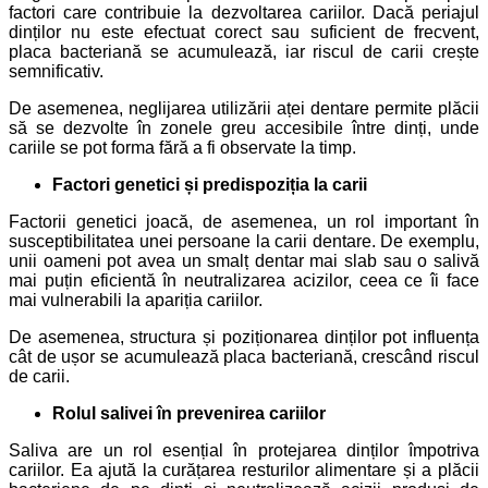
factori care contribuie la dezvoltarea cariilor. Dacă periajul
dinților nu este efectuat corect sau suficient de frecvent,
placa bacteriană se acumulează, iar riscul de carii crește
semnificativ.
De asemenea, neglijarea utilizării aței dentare permite plăcii
să se dezvolte în zonele greu accesibile între dinți, unde
cariile se pot forma fără a fi observate la timp.
Factori genetici și predispoziția la carii
Factorii genetici joacă, de asemenea, un rol important în
susceptibilitatea unei persoane la carii dentare. De exemplu,
unii oameni pot avea un smalț dentar mai slab sau o salivă
mai puțin eficientă în neutralizarea acizilor, ceea ce îi face
mai vulnerabili la apariția cariilor.
De asemenea, structura și poziționarea dinților pot influența
cât de ușor se acumulează placa bacteriană, crescând riscul
de carii.
Rolul salivei în prevenirea cariilor
Saliva are un rol esențial în protejarea dinților împotriva
cariilor. Ea ajută la curățarea resturilor alimentare și a plăcii