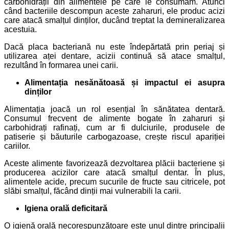
carbohidrații din alimentele pe care le consumăm. Atunci
când bacteriile descompun aceste zaharuri, ele produc acizi
care atacă smalțul dinților, ducând treptat la demineralizarea
acestuia.
Dacă placa bacteriană nu este îndepărtată prin periaj și
utilizarea aței dentare, acizii continuă să atace smalțul,
rezultând în formarea unei carii.
Alimentația nesănătoasă și impactul ei asupra
dinților
Alimentația joacă un rol esențial în sănătatea dentară.
Consumul frecvent de alimente bogate în zaharuri și
carbohidrați rafinați, cum ar fi dulciurile, produsele de
patiserie și băuturile carbogazoase, crește riscul apariției
cariilor.
Aceste alimente favorizează dezvoltarea plăcii bacteriene și
producerea acizilor care atacă smalțul dentar. În plus,
alimentele acide, precum sucurile de fructe sau citricele, pot
slăbi smalțul, făcând dinții mai vulnerabili la carii.
Igiena orală deficitară
O igienă orală necorespunzătoare este unul dintre principalii