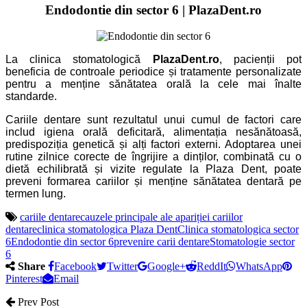
Endodontie din sector 6 | PlazaDent.ro
La clinica stomatologică
PlazaDent.ro
, pacienții pot
beneficia de controale periodice și tratamente personalizate
pentru a menține sănătatea orală la cele mai înalte
standarde.
Cariile dentare sunt rezultatul unui cumul de factori care
includ igiena orală deficitară, alimentația nesănătoasă,
predispoziția genetică și alți factori externi. Adoptarea unei
rutine zilnice corecte de îngrijire a dinților, combinată cu o
dietă echilibrată și vizite regulate la Plaza Dent, poate
preveni formarea cariilor și menține sănătatea dentară pe
termen lung.
cariile dentare
cauzele principale ale apariției cariilor
dentare
clinica stomatologica Plaza Dent
Clinica stomatologica sector
6
Endodontie din sector 6
prevenire carii dentare
Stomatologie sector
6
Share
Facebook
Twitter
Google+
ReddIt
WhatsApp
Pinterest
Email
Prev Post