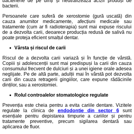
bacteriene de pe dinți și neutralizează acizii produși de
bacterii.
Persoanele care suferă de xerostomie (gură uscată) din
cauza anumitor medicamente, afecțiuni medicale sau
tratamente (cum ar fi radioterapia) sunt mai expuse riscului
de a dezvolta carii, deoarece producția redusă de salivă nu
poate proteja eficient smalțul dentar.
Vârsta și riscul de carii
Riscul de a dezvolta carii variază și în funcție de vârstă.
Copiii și adolescenții sunt mai predispuși la carii din cauza
consumului frecvent de dulciuri și a unei igiene orale adesea
neglijate. Pe de altă parte, adulții mai în vârstă pot dezvolta
carii din cauza retragerii gingiilor, care expune rădăcinile
dinților, sau a xerostomiei.
Rolul controalelor stomatologice regulate
Prevenția este cheia pentru a evita cariile dentare. Vizitele
regulate la clinica de
endodontie din sector 6
sunt
esențiale pentru depistarea timpurie a cariilor și pentru
tratamente preventive, precum sigilarea dentară sau
aplicarea de fluor.