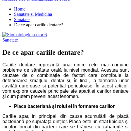
Home
Sanatate si Medicina
Sanatate
De ce apar cariile dentare?
Sanatate
De ce apar cariile dentare?
Cariile dentare reprezintă una dintre cele mai comune
probleme de sănătate orală la nivel mondial. Acestea sunt
cauzate de o combinație de factori care contribuie la
deteriorarea smalțului dentar și, în final, la formarea unor
cavități dureroase și potențial periculoase. În acest articol,
vom explora cauzele principale ale apariției cariilor dentare
și cum putem preveni acest fenomen.
Placa bacteriană și rolul ei în formarea cariilor
Cariile apar, în principal, din cauza acumulării de placă
bacteriană pe suprafața dinților. Placa este un strat lipicios și
incolor format din bacterii care se hrănesc cu zaharurile și