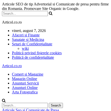
Articole SEO de tip Advertorial si Comunicate de presa pentru firme
din Romania. Promovare Site Organic in Google.
Articol.co.ro
vineri, august 7, 2026
Afaceri si Finante
Sanatate si Medicina
Setari de Confidențialitate
wiki
Politică privind fișierele cookies
Politică de confidențialitate
Articol.co.ro
Comert si Magazine
Magazin Online
Anunturi Servicii
Anunturi Online
Arta Fotografica
Articole Seo si Comunicate de Presa