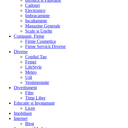
Birotica si Papetarie
Cadouri
Electronice
Imbracaminte
Incaltaminte
Magazine Generale
Scule si Unelte
Companii, Firme
Firme Cosmetica
Firme Servicii Diverse
Diverse
Copilul Tau
Femei
LifeStyle
Meteo
Util
Vestimentatie
Divertisment
Film
Timp Liber
Educatie si Invatamant
Licee
Imobiliare
Internet
Blog