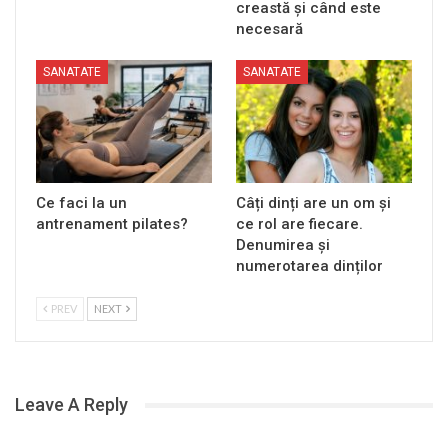
creastă și când este
necesară
SANATATE
SANATATE
Ce faci la un
Câți dinți are un om și
antrenament pilates?
ce rol are fiecare.
Denumirea și
numerotarea dinților
PREV
NEXT
Leave A Reply