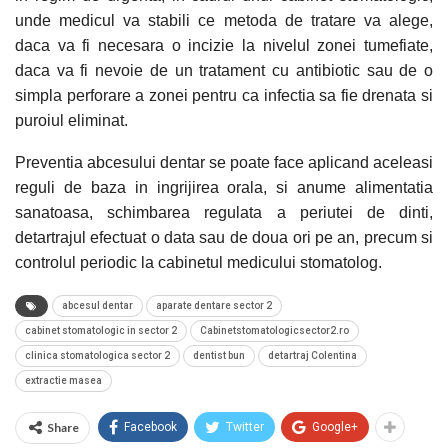
unde medicul va stabili ce metoda de tratare va alege,
daca va fi necesara o incizie la nivelul zonei tumefiate,
daca va fi nevoie de un tratament cu antibiotic sau de o
simpla perforare a zonei pentru ca infectia sa fie drenata si
puroiul eliminat.
Preventia abcesului dentar se poate face aplicand aceleasi
reguli de baza in ingrijirea orala, si anume alimentatia
sanatoasa, schimbarea regulata a periutei de dinti,
detartrajul efectuat o data sau de doua ori pe an, precum si
controlul periodic la cabinetul medicului stomatolog.
abcesul dentar
aparate dentare sector 2
cabinet stomatologic in sector 2
Cabinetstomatologicsector2.ro
clinica stomatologica sector 2
dentist bun
detartraj Colentina
extractie masea
Share
Facebook
Twitter
Google+