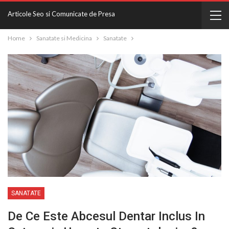
Articole Seo si Comunicate de Presa
Home
Sanatate si Medicina
Sanatate
SANATATE
De Ce Este Abcesul Dentar Inclus In