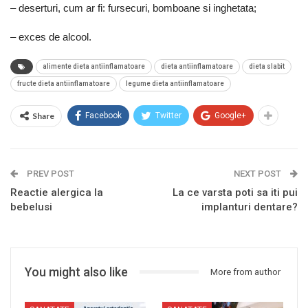
– deserturi, cum ar fi: fursecuri, bomboane si inghetata;
– exces de alcool.
alimente dieta antiinflamatoare
dieta antiinflamatoare
dieta slabit
fructe dieta antiinflamatoare
legume dieta antiinflamatoare
Share
Facebook
Twitter
Google+
PREV POST
NEXT POST
Reactie alergica la
La ce varsta poti sa iti pui
bebelusi
implanturi dentare?
You might also like
More from author