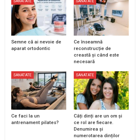
SANATATE
SANATATE
Semne că ai nevoie de
Ce înseamnă
aparat ortodontic
reconstrucție de
creastă și când este
necesară
SANATATE
SANATATE
Ce faci la un
Câți dinți are un om și
antrenament pilates?
ce rol are fiecare.
Denumirea și
numerotarea dinților