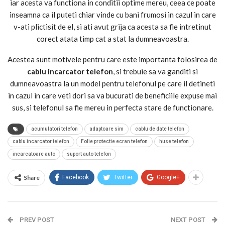
iar acesta va functiona in conditii optime mereu, ceea ce poate
inseamna ca il puteti chiar vinde cu bani frumosi in cazul in care
v-ati plictisit de el, si ati avut grija ca acesta sa fie intretinut
corect atata timp cat a stat la dumneavoastra.
Acestea sunt motivele pentru care este importanta folosirea de
cablu incarcator telefon
, si trebuie sa va ganditi si
dumneavoastra la un model pentru telefonul pe care il detineti
in cazul in care veti dori sa va bucurati de beneficiile expuse mai
sus, si telefonul sa fie mereu in perfecta stare de functionare.
acumulatori telefon
adaptoare sim
cablu de date telefon
cablu incarcator telefon
Folie protectie ecran telefon
huse telefon
incarcatoare auto
suport auto telefon
Share
Facebook
Twitter
Google+
PREV POST
NEXT POST