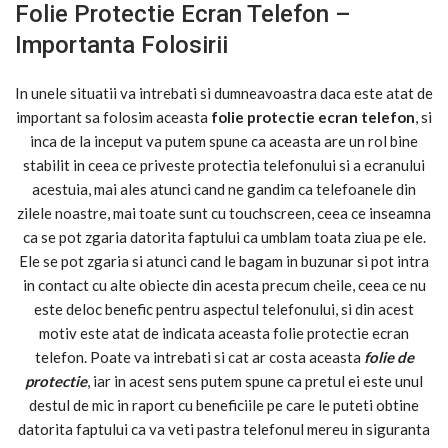
Folie Protectie Ecran Telefon –
Importanta Folosirii
In unele situatii va intrebati si dumneavoastra daca este atat de
important sa folosim aceasta
folie protectie ecran telefon
, si
inca de la inceput va putem spune ca aceasta are un rol bine
stabilit in ceea ce priveste protectia telefonului si a ecranului
acestuia, mai ales atunci cand ne gandim ca telefoanele din
zilele noastre, mai toate sunt cu touchscreen, ceea ce inseamna
ca se pot zgaria datorita faptului ca umblam toata ziua pe ele.
Ele se pot zgaria si atunci cand le bagam in buzunar si pot intra
in contact cu alte obiecte din acesta precum cheile, ceea ce nu
este deloc benefic pentru aspectul telefonului, si din acest
motiv este atat de indicata aceasta folie protectie ecran
telefon. Poate va intrebati si cat ar costa aceasta
folie de
protectie
, iar in acest sens putem spune ca pretul ei este unul
destul de mic in raport cu beneficiile pe care le puteti obtine
datorita faptului ca va veti pastra telefonul mereu in siguranta