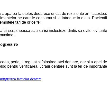
 craparea fatetelor, deoarece oricat de rezistente ar fi acestea,
limentelor pe care le consuma si le introduc in dieta. Pacientii
emintele tari de orice fel.
a isi scrasneasca sau sa isi inclesteze dintii, sa evite loviturile
e maxima.
rogress.ro
ceea, periajul regulat si folosirea atei dentare, dar si a apei de
log pentru verificarea lucrarii dentare sunt la fel de importante
ar
ingrijirea fatetelor dentare