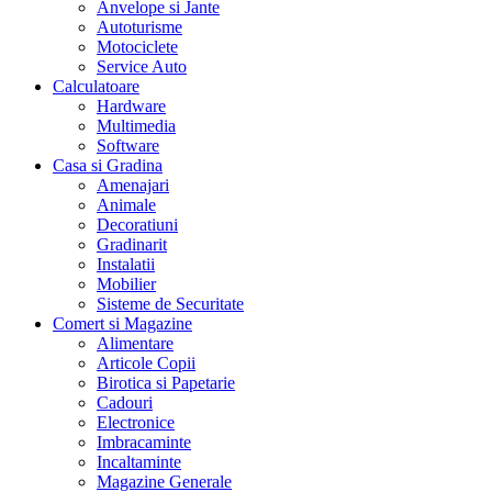
Anvelope si Jante
Autoturisme
Motociclete
Service Auto
Calculatoare
Hardware
Multimedia
Software
Casa si Gradina
Amenajari
Animale
Decoratiuni
Gradinarit
Instalatii
Mobilier
Sisteme de Securitate
Comert si Magazine
Alimentare
Articole Copii
Birotica si Papetarie
Cadouri
Electronice
Imbracaminte
Incaltaminte
Magazine Generale