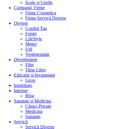
Scule si Unelte
Companii, Firme
Firme Cosmetica
Firme Servicii Diverse
Diverse
Copilul Tau
Femei
LifeStyle
Meteo
Util
Vestimentatie
Divertisment
Film
Timp Liber
Educatie si Invatamant
Licee
Imobiliare
Internet
Blog
Sanatate si Medicina
Clinici Private
Medicina
Sanatate
Servicii
Servicii Diverse