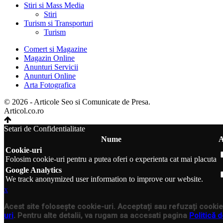
Stiri si Mass Media
Stiri
Turism si Transporturi
Turism
Comert si Magazine
Magazin Online
Anunturi Servicii
Anunturi Online
Arta Fotografica
© 2026 - Articole Seo si Comunicate de Presa.
Articol.co.ro
Setari de Confidentialitate
Nume
A
Cookie-uri
Folosim cookie-uri pentru a putea oferi o experienta cat mai placuta
Google Analytics
We track anonymized user information to improve our website.
x
Acest site folosește cookie-uri. Acceptați sau refuzați cookie-
uri
. Pentru alte detalii, va rugam sa accesati pagina
Politică d