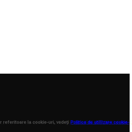
r referitoare la cookie-uri, vedeți
Politica de utillizare cookie-