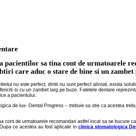
entare
a pacientilor sa tina cont de urmatoarele re
btiri care aduc o stare de bine si un zambet 
ul nu este perfect, dintii nu sunt perfect aliniati, exista soluti
riciti si cu un zambet larg pe buze. Fatetele dentare reprezinta
ice a pacientului.
logica de lux- Dental Progress – trebuie sa stie ca acestea trebu
a cont de urmatoarele recomandari astfel incat sa se bucure cat 
 Dupa ce acestea au fost aplicate in
clinica stomatologica De