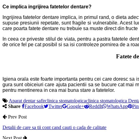
Ce implica ingrijirea fatetelor dentare?
Ingrijirea fatetelor dentare implica, in primul rand, o dieta ad
supuse presiunii repetate, sunt fragile si vulnerabile. Acest l
care poarta fatete dentare nu trebuie sa muste direct din fructe ta
In ceea ce priveste stilul de viata, pentru a pastra fatetele dent
de orice fel pe cat posibil si sa isi controleze pornirea de a 
Fatete de
Igiena orala este foarte importanta pentru cei care doresc sa isi
gura sunt obiceiuri care ajuta pacientii sa se bucure cat mai mu
pentru mentinerea in cea mai buna stare a fatetelor.
Aparat dentar safir
clinica stomatologica
clinica stomatologica Dent
Share
Facebook
Twitter
Google+
ReddIt
WhatsApp
Pin
Prev Post
Detalii de care sa tii cont cand cauti o cada de calitate
Next Post