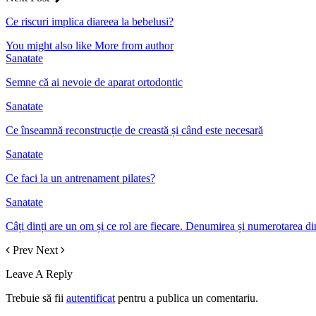
Ce riscuri implica diareea la bebelusi?
You might also like
More from author
Sanatate
Semne că ai nevoie de aparat ortodontic
Sanatate
Ce înseamnă reconstrucție de creastă și când este necesară
Sanatate
Ce faci la un antrenament pilates?
Sanatate
Câți dinți are un om și ce rol are fiecare. Denumirea și numerotarea din
Prev
Next
Leave A Reply
Trebuie să fii
autentificat
pentru a publica un comentariu.