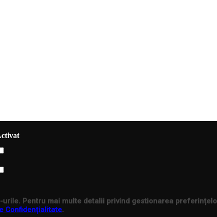
ctivat
urile. Pentru mai multe detalii privind gestionarea preferințelo
e Confidențialitate
.