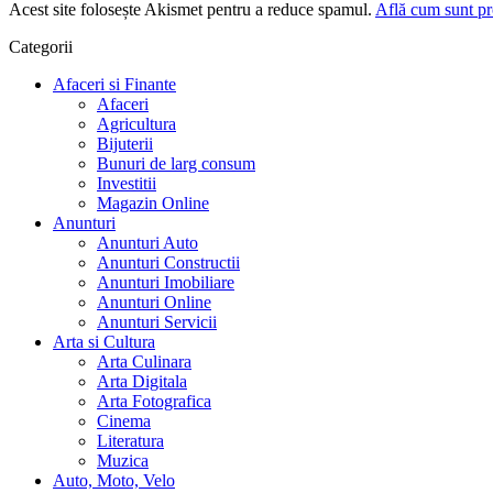
Acest site folosește Akismet pentru a reduce spamul.
Află cum sunt pro
Categorii
Afaceri si Finante
Afaceri
Agricultura
Bijuterii
Bunuri de larg consum
Investitii
Magazin Online
Anunturi
Anunturi Auto
Anunturi Constructii
Anunturi Imobiliare
Anunturi Online
Anunturi Servicii
Arta si Cultura
Arta Culinara
Arta Digitala
Arta Fotografica
Cinema
Literatura
Muzica
Auto, Moto, Velo