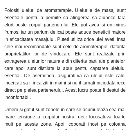
Folositi uleiuri de aromaterapie. Uleiurile de masaj sunt
esentiale pentru a permite ca atingerea sa alunece fara
efort peste corpul partenerului. Ele pot avea si un miros
frumos, iar un parfum delicat poate aduce beneficii majore
in eficacitatea masajului. Puteti utiliza orice ulei aveti, insa
cele mai recomandate sunt cele de aromoterapie, datorita
proprietatilor lor de vindecare. Ele sunt realizate prin
extragerea uleiurilor naturale din diferite parti ale plantelor,
care apoi sunt distilate la abur pentru captarea uleiului
esential. De asemenea, asigurati-va ca uleiul este cald.
Incercati sa il incalziti in maini si nu il turnati niciodata rece
direct pe pielea partenerului. Acest lucru poate fi destul de
inconfortabil.
Umerii si gatul sunt zonele in care se acumuleaza cea mai
mare tensiune a corpului nostru, deci focusati-va foarte
mult pe aceste zone. Apoi, coborati incet pe coloana