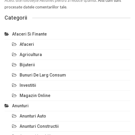
Acest site folosește Akismet pentru a reduce spamul.
Află cum sunt
procesate datele comentariilor tale
.
Categorii
Afaceri Si Finante
Afaceri
Agricultura
Bijuterii
Bunuri De Larg Consum
Investitii
Magazin Online
Anunturi
Anunturi Auto
Anunturi Constructii