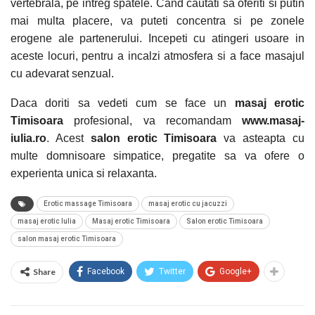
vertebrala, pe intreg spatele. Cand cautati sa oferiti si putin
mai multa placere, va puteti concentra si pe zonele
erogene ale partenerului. Incepeti cu atingeri usoare in
aceste locuri, pentru a incalzi atmosfera si a face masajul
cu adevarat senzual.
Daca doriti sa vedeti cum se face un
masaj erotic
Timisoara
profesional, va recomandam
www.masaj-
iulia.ro
. Acest
salon erotic Timisoara
va asteapta cu
multe domnisoare simpatice, pregatite sa va ofere o
experienta unica si relaxanta.
Erotic massage Timisoara
masaj erotic cu jacuzzi
masaj erotic Iulia
Masaj erotic Timisoara
Salon erotic Timisoara
salon masaj erotic Timisoara
Share
Facebook
Twitter
Google+