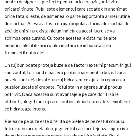
pentru designeri – perfecte pentru orice ocazie, potrivite
oricarei tinute. Rujul este elementul care scoate din anonimat
orice fata, si este, de asmenea, o parte importanta a unei rutine
de machiaj. Acesta a fost cea mai populara forma de machiaj de
zeci de ani si nu exista niciun indiciu ca acest lucru se va
schimba prea curand. Cu toate acestea, exista multe alte
beneficii ale utilizarii rujului in afara de imbunatatirea
frumusetii naturale!
Un ruj bun poate proteja buzele de factori externi precum frigul
sau vantul, formand o bariera protectoare pentru buze. Daca
buzele sunt deja lezate, un ruj hidratant ce ajuta la repararea
buzelor uscate si crapate. Totul sta in alegerea unui produs
potrivit. Daca acestea sunt avantajele pe care doriti sa le
obtineti, alegeti un ruj care contine uleiuri naturale si emolienti
ce hidrateaza intens.
Pielea de pe buze este diferita de pielea de pe restul corpului.
Intrucat nu are melanina, pigmentul care protejeaza impotriva
daunelor provocate de soare, buzele pot fi afectate. Rujul