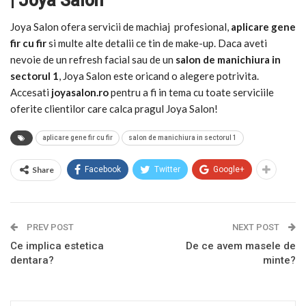
| Joya Salon
Joya Salon ofera servicii de machiaj profesional,
aplicare gene
fir cu fir
si multe alte detalii ce tin de make-up. Daca aveti
nevoie de un refresh facial sau de un
salon de manichiura in
sectorul 1
, Joya Salon este oricand o alegere potrivita.
Accesati
joyasalon.ro
pentru a fi in tema cu toate serviciile
oferite clientilor care calca pragul Joya Salon!
aplicare gene fir cu fir
salon de manichiura in sectorul 1
Share
Facebook
Twitter
Google+
PREV POST
NEXT POST
Ce implica estetica
De ce avem masele de
dentara?
minte?