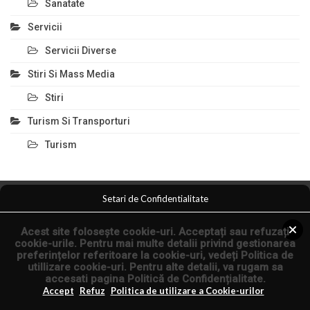
Sanatate
Servicii
Servicii Diverse
Stiri Si Mass Media
Stiri
Turism Si Transporturi
Turism
Setari de Confidentialitate
Comert Si Magazine
Magazin Online
Anunturi Servicii
Acest site folosește cookie-uri. Acceptați sau refuzați
Anunturi Online
Arta Fotografica
cookie-urile. Pentru mai multe detalii privind gestionarea
preferințelor referitoare la cookie-uri, vedeți
Politica de
utillizare cookie-uri
. Pentru alte detalii, va rugam sa
© 2026 - Articole Seo si Comunicate de Presa.
accesati pagina
Politică de Confidențialitate
.
Articol.co.ro
Accept
Refuz
Politica de utilizare a Cookie-urilor