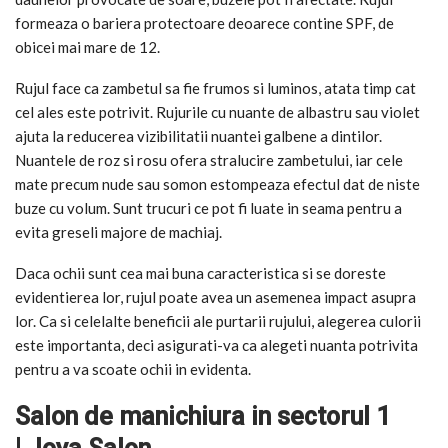
formeaza o bariera protectoare deoarece contine SPF, de
obicei mai mare de 12.
Rujul face ca zambetul sa fie frumos si luminos, atata timp cat
cel ales este potrivit. Rujurile cu nuante de albastru sau violet
ajuta la reducerea vizibilitatii nuantei galbene a dintilor.
Nuantele de roz si rosu ofera stralucire zambetului, iar cele
mate precum nude sau somon estompeaza efectul dat de niste
buze cu volum. Sunt trucuri ce pot fi luate in seama pentru a
evita greseli majore de machiaj.
Daca ochii sunt cea mai buna caracteristica si se doreste
evidentierea lor, rujul poate avea un asemenea impact asupra
lor. Ca si celelalte beneficii ale purtarii rujului, alegerea culorii
este importanta, deci asigurati-va ca alegeti nuanta potrivita
pentru a va scoate ochii in evidenta.
Salon de manichiura in sectorul 1