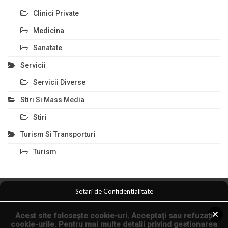
Clinici Private
Medicina
Sanatate
Servicii
Servicii Diverse
Stiri Si Mass Media
Stiri
Turism Si Transporturi
Turism
Setari de Confidentialitate
Comert Si Magazine
Magazin Online
Anunturi Servicii
Acest site folosește cookie-uri. Acceptați sau refuzați
Anunturi Online
Arta Fotografica
cookie-urile. Pentru mai multe detalii privind gestionarea