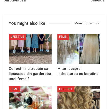
parodontoza
bebelusi
You might also like
More from author
LIFESTYLE
FEMEI
Ce rochii nu trebuie sa
Mituri despre
lipseasca din garderoba
indreptarea cu keratina
unei femei?
FEMEI
LIFESTYLE