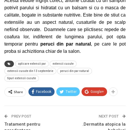
Acesta trebuie ingrijit corect, anume curatat cu un sampon
potrivit parului si hidratat cu un balsam si cu o masca de
calitate, bogate in substante nutritive. Este bine de stiut ca
extensiile au un aspect natural, cusaturile de pe scalp
nefiind observate.
Doamnele care se plictisesc repede de
coafura lor, indiferent de lungimea parului, pot opta
temporar pentru
peruci din par natural
, pe care le pot
proba si achizitiona chiar de la salon.
aplicare extensii par
extensii cusute
extensii cusute din 13 septembrie
peruci din par natural
tipuri extensii cusute
Share
Facebook
Twitter
Google+
PREV POST
NEXT POST
Tratament pentru
.Dermatita atopica la