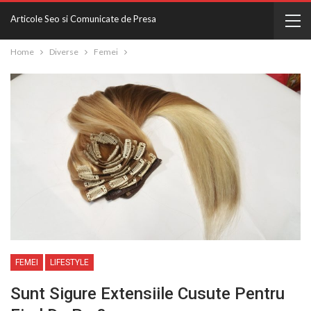
Articole Seo si Comunicate de Presa
Home
Diverse
Femei
FEMEI
LIFESTYLE
Sunt Sigure Extensiile Cusute Pentru