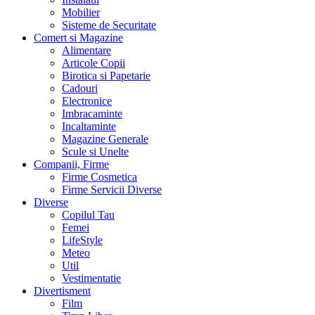
Mobilier
Sisteme de Securitate
Comert si Magazine
Alimentare
Articole Copii
Birotica si Papetarie
Cadouri
Electronice
Imbracaminte
Incaltaminte
Magazine Generale
Scule si Unelte
Companii, Firme
Firme Cosmetica
Firme Servicii Diverse
Diverse
Copilul Tau
Femei
LifeStyle
Meteo
Util
Vestimentatie
Divertisment
Film