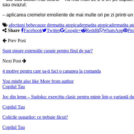
sau ovazul;
– aplicarea cremelor emoliente de mai multe ori pe zi printr-un
afectiuni bebe
cauze dermatita atopica
dermatita atopica
dermatita at
Share
Facebook
Twitter
Google+
ReddIt
WhatsApp
Pin
Prev Post
Sunt sigure extensiile cusute pentru firul de par?
Next Post
4 motive pentru care sa-ti faci o canapea la comanda
You might also like
More from author
Copilul Tau
Joc din lemn – Sudoku: exercițiu clasic pentru minte într-o variantă 
Copilul Tau
Colicile sugarilor: ce trebuie făcut?
Copilul Tau