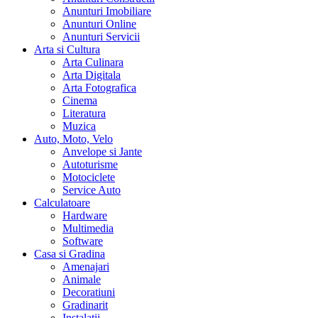
Anunturi Imobiliare
Anunturi Online
Anunturi Servicii
Arta si Cultura
Arta Culinara
Arta Digitala
Arta Fotografica
Cinema
Literatura
Muzica
Auto, Moto, Velo
Anvelope si Jante
Autoturisme
Motociclete
Service Auto
Calculatoare
Hardware
Multimedia
Software
Casa si Gradina
Amenajari
Animale
Decoratiuni
Gradinarit
Instalatii