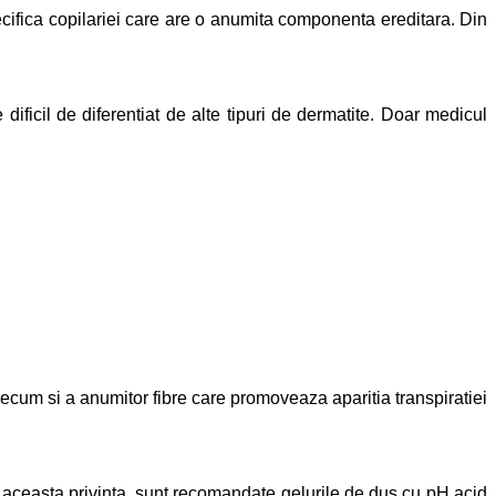
ecifica copilariei care are o anumita componenta ereditara. Din
 dificil de diferentiat de alte tipuri de dermatite. Doar medicul
precum si a anumitor fibre care promoveaza aparitia transpiratiei
n aceasta privinta, sunt recomandate gelurile de dus cu pH acid