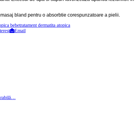
 masaj bland pentru o absorbtie corespunzatoare a pielii.
opica bebe
tratament dermatita atopica
terest
Email
durabilă…