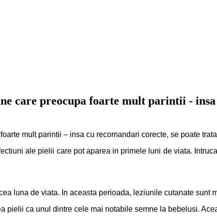
une care preocupa foarte mult parintii - ins
oarte mult parintii – insa cu recomandari corecte, se poate trata
ctiuni ale pielii care pot aparea in primele luni de viata. Intruc
incea luna de viata. In aceasta perioada, leziunile cutanate sunt 
a pielii ca unul dintre cele mai notabile semne la bebelusi. Aceas