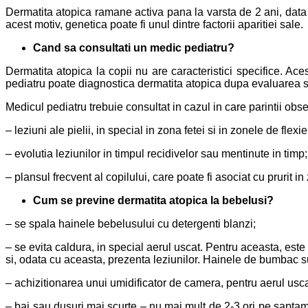
Dermatita atopica ramane activa pana la varsta de 2 ani, data 
acest motiv, genetica poate fi unul dintre factorii aparitiei sale.
Cand sa consultati un medic pediatru?
Dermatita atopica la copii nu are caracteristici specifice. Aces
pediatru poate diagnostica dermatita atopica dupa evaluarea s
Medicul pediatru trebuie consultat in cazul in care parintii ob
– leziuni ale pielii, in special in zona fetei si in zonele de flexie
– evolutia leziunilor in timpul recidivelor sau mentinute in timp;
– plansul frecvent al copilului, care poate fi asociat cu prurit in
Cum se previne dermatita atopica la bebelusi?
– se spala hainele bebelusului cu detergenti blanzi;
– se evita caldura, in special aerul uscat. Pentru aceasta, este
si, odata cu aceasta, prezenta leziunilor. Hainele de bumbac su
– achizitionarea unui umidificator de camera, pentru aerul usca
– bai sau dusuri mai scurte – nu mai mult de 2-3 ori pe saptam