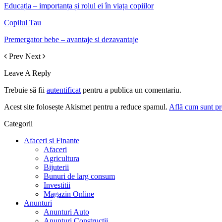
Educația – importanța și rolul ei în viața copiilor
Copilul Tau
Premergator bebe – avantaje si dezavantaje
Prev
Next
Leave A Reply
Trebuie să fii
autentificat
pentru a publica un comentariu.
Acest site folosește Akismet pentru a reduce spamul.
Află cum sunt pro
Categorii
Afaceri si Finante
Afaceri
Agricultura
Bijuterii
Bunuri de larg consum
Investitii
Magazin Online
Anunturi
Anunturi Auto
Anunturi Constructii