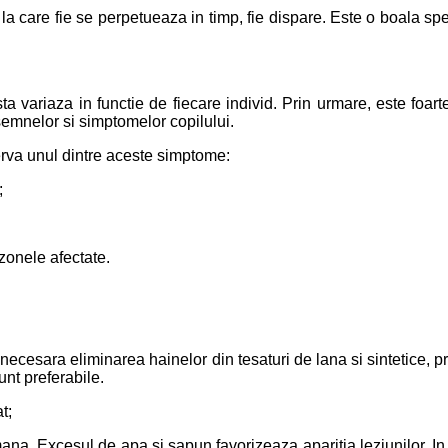
la care fie se perpetueaza in timp, fie dispare. Este o boala sp
ta variaza in functie de fiecare individ. Prin urmare, este foarte
emnelor si simptomelor copilului.
serva unul dintre aceste simptome:
;
 zonele afectate.
 necesara eliminarea hainelor din tesaturi de lana si sintetice, 
nt preferabile.
t;
ana. Excesul de apa si sapun favorizeaza aparitia leziunilor. I