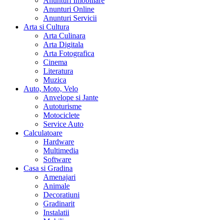
Anunturi Imobiliare
Anunturi Online
Anunturi Servicii
Arta si Cultura
Arta Culinara
Arta Digitala
Arta Fotografica
Cinema
Literatura
Muzica
Auto, Moto, Velo
Anvelope si Jante
Autoturisme
Motociclete
Service Auto
Calculatoare
Hardware
Multimedia
Software
Casa si Gradina
Amenajari
Animale
Decoratiuni
Gradinarit
Instalatii