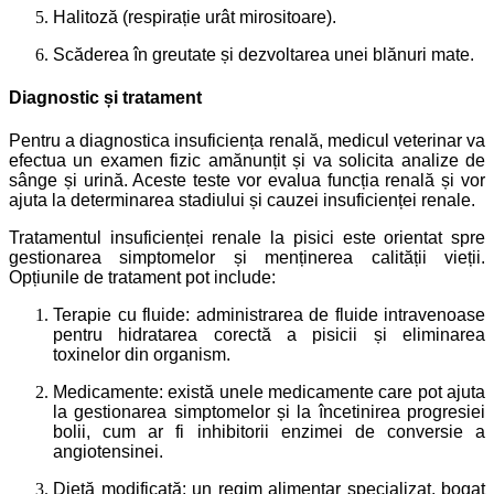
Halitoză (respirație urât mirositoare).
Scăderea în greutate și dezvoltarea unei blănuri mate.
Diagnostic și tratament
Pentru a diagnostica insuficiența renală, medicul veterinar va
efectua un examen fizic amănunțit și va solicita analize de
sânge și urină. Aceste teste vor evalua funcția renală și vor
ajuta la determinarea stadiului și cauzei insuficienței renale.
Tratamentul insuficienței renale la pisici este orientat spre
gestionarea simptomelor și menținerea calității vieții.
Opțiunile de tratament pot include:
Terapie cu fluide: administrarea de fluide intravenoase
pentru hidratarea corectă a pisicii și eliminarea
toxinelor din organism.
Medicamente: există unele medicamente care pot ajuta
la gestionarea simptomelor și la încetinirea progresiei
bolii, cum ar fi inhibitorii enzimei de conversie a
angiotensinei.
Dietă modificată: un regim alimentar specializat, bogat