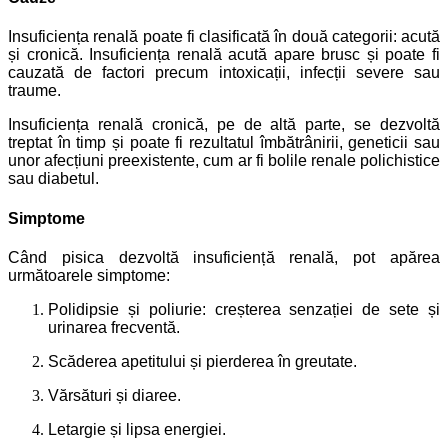
Insuficiența renală poate fi clasificată în două categorii: acută
și cronică. Insuficiența renală acută apare brusc și poate fi
cauzată de factori precum intoxicații, infecții severe sau
traume.
Insuficiența renală cronică, pe de altă parte, se dezvoltă
treptat în timp și poate fi rezultatul îmbătrânirii, geneticii sau
unor afecțiuni preexistente, cum ar fi bolile renale polichistice
sau diabetul.
Simptome
Când pisica dezvoltă insuficiență renală, pot apărea
următoarele simptome:
Polidipsie și poliurie: creșterea senzației de sete și
urinarea frecventă.
Scăderea apetitului și pierderea în greutate.
Vărsături și diaree.
Letargie și lipsa energiei.