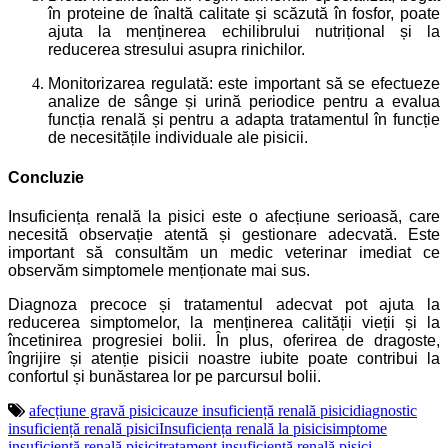
în proteine ​​de înaltă calitate și scăzută în fosfor, poate
ajuta la menținerea echilibrului nutrițional și la
reducerea stresului asupra rinichilor.
Monitorizarea regulată: este important să se efectueze
analize de sânge și urină periodice pentru a evalua
funcția renală și pentru a adapta tratamentul în funcție
de necesitățile individuale ale pisicii.
Concluzie
Insuficiența renală la pisici este o afecțiune serioasă, care
necesită observație atentă și gestionare adecvată. Este
important să consultăm un medic veterinar imediat ce
observăm simptomele menționate mai sus.
Diagnoza precoce și tratamentul adecvat pot ajuta la
reducerea simptomelor, la menținerea calității vieții și la
încetinirea progresiei bolii. În plus, oferirea de dragoste,
îngrijire și atenție pisicii noastre iubite poate contribui la
confortul și bunăstarea lor pe parcursul bolii.
afecțiune gravă pisici
cauze insuficiență renală pisici
diagnostic
insuficiență renală pisici
Insuficiența renală la pisici
simptome
insuficiență renală pisici
tratament insuficiență renală pisici