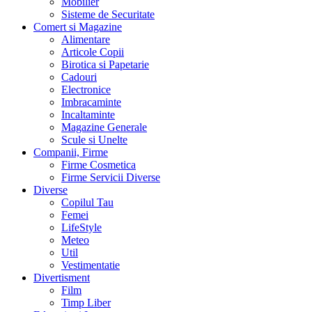
Mobilier
Sisteme de Securitate
Comert si Magazine
Alimentare
Articole Copii
Birotica si Papetarie
Cadouri
Electronice
Imbracaminte
Incaltaminte
Magazine Generale
Scule si Unelte
Companii, Firme
Firme Cosmetica
Firme Servicii Diverse
Diverse
Copilul Tau
Femei
LifeStyle
Meteo
Util
Vestimentatie
Divertisment
Film
Timp Liber