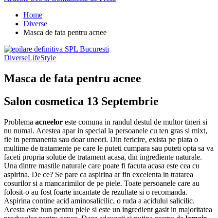
Home
Diverse
Masca de fata pentru acnee
Diverse
LifeStyle
Masca de fata pentru acnee
Salon cosmetica 13 Septembrie
Problema
acneelor
este comuna in randul destul de multor tineri si
nu numai. Acestea apar in special la persoanele cu ten gras si mixt,
fie in permanenta sau doar uneori. Din fericire, exista pe piata o
multime de tratamente pe care le puteti cumpara sau puteti opta sa va
faceti propria solutie de tratament acasa, din ingrediente naturale.
Una dintre mastile naturale care poate fi facuta acasa este cea cu
aspirina. De ce? Se pare ca aspirina ar fin excelenta in tratarea
cosurilor si a mancarimilor de pe piele. Toate persoanele care au
folosit-o au fost foarte incantate de rezultate si o recomanda.
Aspirina contine acid aminosalicilic, o ruda a acidului salicilic.
Acesta este bun pentru piele si este un ingredient gasit in majoritatea