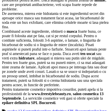
produselor pentru acnee. Daca adaugati si putina zeama de
lamaie
,
care are proprietati antibacteriene, veti scapa foarte repede de
probleme.
De asemenea, mierea este hidratanta si este ingredientul secret din
aproape orice masca sau tratament facut acasa, iar bicarbonatul de
soda este un bux exfoliant, care elimina celulele moarte si lasa pielea
fina.
Combinand aceste ingrediente, obtineti o
masca
foarte buna, ce
poate fi folosita atat pe fata, cat si pe restul corpului. Pentru o
contitate suficienta, folositi 3-6 aspirine, o lamaie, o lingurita de
bicarbonat de sodiu si o lingurita de miere (incalzita). Pisati
aspirinele si puneti praful intr-o farfurie. Stoarceti apoi lamaia peste
praf si amestecati pana se face o pasta. Daca aveti
ten uscat
sau
vreti extra
hidratare
, adaugati si mierea sau putin ulei de migdale.
Pentru ten foarte gras, puteti sa nu puneti miere, ci sa mai adaugati
niste zeama de lamaie. Aplicati apoi masca pe intreaga fata sau doar
pe zonele unde aveti cosuri. Lasati-o sa se usuce si indepartati-o cu
un prosop umed, imbibat in bicarbonatul de sodiu. Dupa acest
tratament, puteti sa folositi si o crema hidratanta sau una speciala
pentru acnee, in functie de preferinte.
Pentru tratamente cosmetice impotriva cosurilor, puteti apela si la
profesionistii de la
www.freestylebeauty.ro
,
salon cosmetica 13
Septembrie
. La serviciile cosmetice veti gasi si oferte speciale la
epilare definitiva SPL Bucuresti
.