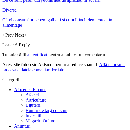
De ce sunt peștii Corydoras atât de apreciați în acvarii
Diverse
Când consumăm pepeni galbeni și cum îi includem corect în
alimentație
Prev
Next
Leave A Reply
Trebuie să fii
autentificat
pentru a publica un comentariu.
Acest site folosește Akismet pentru a reduce spamul.
Află cum sunt
procesate datele comentariilor tale
.
Categorii
Afaceri si Finante
Afaceri
Agricultura
Bijuterii
Bunuri de larg consum
Investitii
Magazin Online
Anunturi