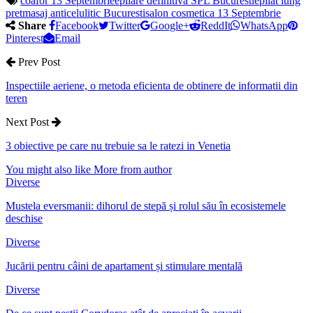
coafor 13 Septembrie
epilare definitiva SPL Bucuresti
epilat lung
pret
masaj anticelulitic Bucuresti
salon cosmetica 13 Septembrie
Share
Facebook
Twitter
Google+
ReddIt
WhatsApp
Pinterest
Email
Prev Post
Inspectiile aeriene, o metoda eficienta de obtinere de informatii din
teren
Next Post
3 obiective pe care nu trebuie sa le ratezi in Venetia
You might also like
More from author
Diverse
Mustela eversmanii: dihorul de stepă și rolul său în ecosistemele
deschise
Diverse
Jucării pentru câini de apartament și stimulare mentală
Diverse