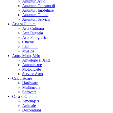
Anunturi Auto
Anunturi Constructii
Anunturi Imobiliare
Anunturi Online
Anunturi Servicii
Arta si Cultura
Arta Culinara
Arta Digitala
Arta Fotografica
Cinema
Literatura
Muzica
Auto, Moto, Velo
Anvelope si Jante
Autoturisme
Motociclete
Service Auto
Calculatoare
Hardware
Multimedia
Software
Casa si Gradina
Amenajari
Animale
Decoratiuni