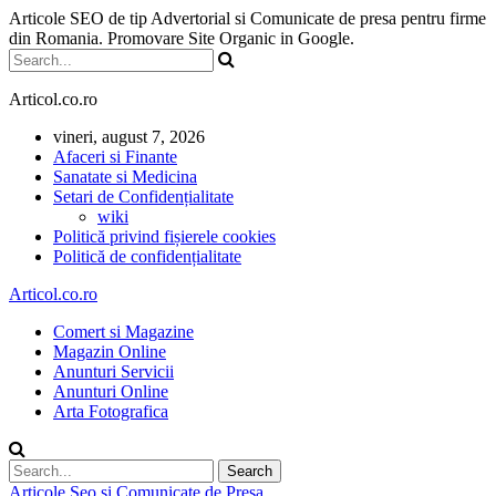
Articole SEO de tip Advertorial si Comunicate de presa pentru firme
din Romania. Promovare Site Organic in Google.
Articol.co.ro
vineri, august 7, 2026
Afaceri si Finante
Sanatate si Medicina
Setari de Confidențialitate
wiki
Politică privind fișierele cookies
Politică de confidențialitate
Articol.co.ro
Comert si Magazine
Magazin Online
Anunturi Servicii
Anunturi Online
Arta Fotografica
Articole Seo si Comunicate de Presa