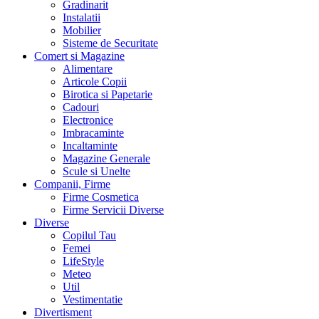
Gradinarit
Instalatii
Mobilier
Sisteme de Securitate
Comert si Magazine
Alimentare
Articole Copii
Birotica si Papetarie
Cadouri
Electronice
Imbracaminte
Incaltaminte
Magazine Generale
Scule si Unelte
Companii, Firme
Firme Cosmetica
Firme Servicii Diverse
Diverse
Copilul Tau
Femei
LifeStyle
Meteo
Util
Vestimentatie
Divertisment