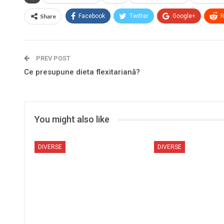
Share
Facebook
Twitter
Google+
R
PREV POST
Ce presupune dieta flexitariană?
You might also like
DIVERSE
DIVERSE