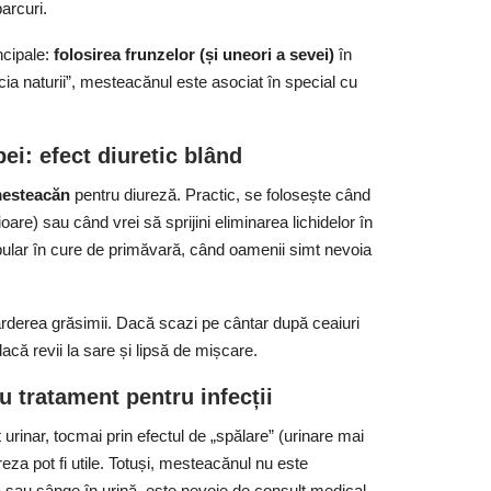
arcuri.
ncipale:
folosirea frunzelor (și uneori a sevei)
în
cia naturii”, mesteacănul este asociat în special cu
i: efect diuretic blând
mesteacăn
pentru diureză. Practic, se folosește când
oare) sau când vrei să sprijini eliminarea lichidelor în
pular în cure de primăvară, când oamenii simt nevoia
 arderea grăsimii. Dacă scazi pe cântar după ceaiuri
acă revii la sare și lipsă de mișcare.
u tratament pentru infecții
urinar, tocmai prin efectul de „spălare” (urinare mai
eza pot fi utile. Totuși, mesteacănul nu este
ă sau sânge în urină, este nevoie de consult medical