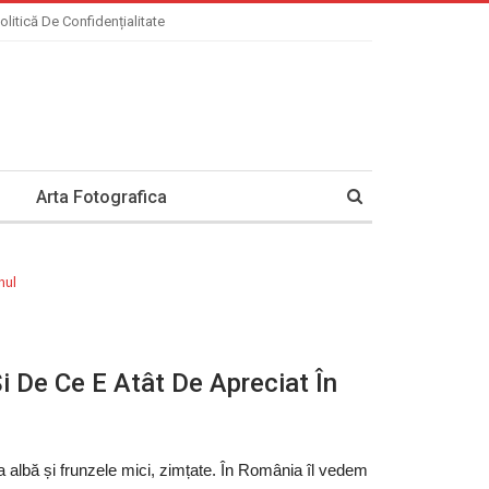
olitică De Confidențialitate
Arta Fotografica
i De Ce E Atât De Apreciat În
albă și frunzele mici, zimțate. În România îl vedem