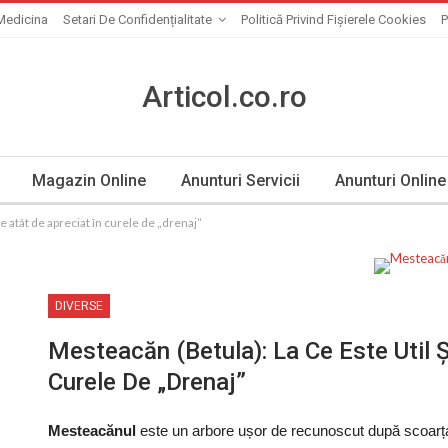
Medicina
Setari De Confidențialitate
Politică Privind Fișierele Cookies
P
Articol.co.ro
Magazin Online
Anunturi Servicii
Anunturi Online
 e atât de apreciat în curele de „drenaj”
DIVERSE
Mesteacăn (Betula): La Ce Este Util Ș
Curele De „drenaj”
Mesteacănul
este un arbore ușor de recunoscut după scoarța 