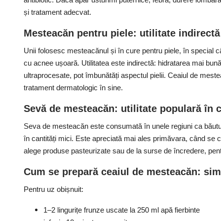
și tratament adecvat.
Mesteacăn pentru piele: utilitate indirectă
Unii folosesc mesteacănul și în cure pentru piele, în special 
cu acnee ușoară. Utilitatea este indirectă: hidratarea mai bună
ultraprocesate, pot îmbunătăți aspectul pielii. Ceaiul de meste
tratament dermatologic în sine.
Sevă de mesteacăn: utilitate populară în 
Seva de mesteacăn este consumată în unele regiuni ca băutur
în cantități mici. Este apreciată mai ales primăvara, când se 
alege produse pasteurizate sau de la surse de încredere, pen
Cum se prepară ceaiul de mesteacăn: sim
Pentru uz obișnuit:
1–2 lingurițe frunze uscate la 250 ml apă fierbinte