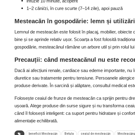
infuzie 10 minute, acoperit
1–2 căni/zi, în cure scurte (7–14 zile), apoi pauză
Mesteacăn în gospodărie: lemn și utilizări
Lemnul de mesteacăn este folosit în placaj, mobilier, obiecte 
bine și se aprinde relativ ușor. Scoarța a fost folosită tradiționa
gospodărie, mesteacănul rămâne un arbore util și prin rolul lui 
Precauții: când mesteacănul nu este rec
Dacă ai afecțiuni renale, cardiace sau edeme importante, nu î
diuretice sau tratamente pentru tensiune. Persoanele alergice
produse derivate. În sarcină și alăptare, consultul medical es
Folosește ceaiul de frunze de mesteacăn ca sprijin pentru dren
ușoară. Alege produse din surse sigure și nu transforma ceaiu
când îl folosești inteligent: ca suport pentru hidratare și confor
alimentație echilibrată.
beneficii Mesteacăn
Betula
ceaiul de mesteacăn
Mesteacănu