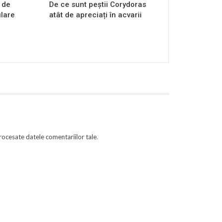
 de
De ce sunt peștii Corydoras
ulare
atât de apreciați în acvarii
rocesate datele comentariilor tale
.