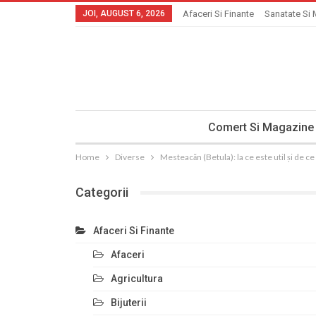
JOI, AUGUST 6, 2026
Afaceri Si Finante
Sanatate Si 
Comert Si Magazine
Home
Diverse
Mesteacăn (Betula): la ce este util și de ce
Categorii
Afaceri Si Finante
Afaceri
Agricultura
Bijuterii