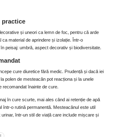
 practice
decorative și uneori ca lemn de foc, pentru că arde
l ca material de aprindere și izolație. Într-o
în peisaj: umbră, aspect decorativ și biodiversitate.
omandat
ncepe cure diuretice fără medic. Prudență și dacă iei
 la polen de mesteacăn pot reacționa și la unele
te recomandat înainte de cure.
aj în cure scurte, mai ales când ai retenție de apă
l într-o rutină permanentă. Mesteacănul este util
t urinar, într-un stil de viață care include mișcare și
l