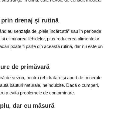
 prin drenaj și rutină
când au senzația de „piele încărcată” sau în perioade
 și eliminarea lichidelor, plus reducerea alimentelor
acăn poate fi parte din această rutină, dar nu este un
cure de primăvară
ă de sezon, pentru rehidratare și aport de minerale
caută băuturi naturale, neîndulcite. Dacă o cumperi,
tru a evita problemele de contaminare.
plu, dar cu măsură