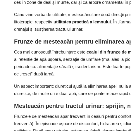
des în zone de deal și munte, dar și ca arbore ornamental în p
Când vine vorba de utilitate, mesteacănul are două direcții pri
fitoterapie, respectiv
utilitatea practică a lemnului
. În „farma
drenajul și susținerea tractului urinar.
Frunze de mesteacăn pentru eliminarea ape
Cea mai cunoscută întrebuințare este
ceaiul din frunze de 
ai retenție de apă ușoară, senzație de umflare (mai ales la pici
perioade cu alimentație sărată și sedentarism. Este foarte po
de „reset” după iarnă.
Un aspect important: diureticul ajută la eliminarea apei, nu la
diuretice, de multe ori e doar apă, care se poate reface rapid d
Mesteacăn pentru tractul urinar: sprijin, n
Frunzele de mesteacăn apar frecvent în ceaiuri pentru confort 
frecventă). În episoade ușoare de disconfort, hidratarea și diur
antibiotic. Dacă apar usturimi puternice, febră, durere lombar