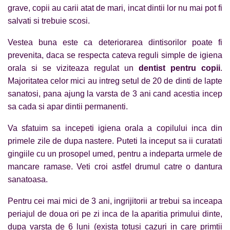
grave, copii au carii atat de mari, incat dintii lor nu mai pot fi
salvati si trebuie scosi.
Vestea buna este ca deteriorarea dintisorilor poate fi
prevenita, daca se respecta cateva reguli simple de igiena
orala si se viziteaza regulat un
dentist pentru copii
.
Majoritatea celor mici au intreg setul de 20 de dinti de lapte
sanatosi, pana ajung la varsta de 3 ani cand acestia incep
sa cada si apar dintii permanenti.
Va sfatuim sa incepeti igiena orala a copilului inca din
primele zile de dupa nastere. Puteti la inceput sa ii curatati
gingiile cu un prosopel umed, pentru a indeparta urmele de
mancare ramase. Veti croi astfel drumul catre o dantura
sanatoasa.
Pentru cei mai mici de 3 ani, ingrijitorii ar trebui sa inceapa
periajul de doua ori pe zi inca de la aparitia primului dinte,
dupa varsta de 6 luni (exista totusi cazuri in care primtii