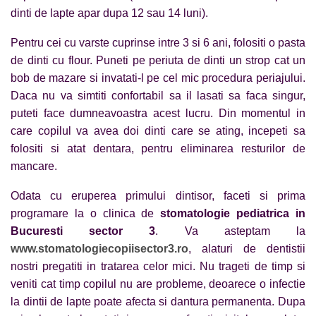
dinti de lapte apar dupa 12 sau 14 luni).
Pentru cei cu varste cuprinse intre 3 si 6 ani, folositi o pasta
de dinti cu flour. Puneti pe periuta de dinti un strop cat un
bob de mazare si invatati-l pe cel mic procedura periajului.
Daca nu va simtiti confortabil sa il lasati sa faca singur,
puteti face dumneavoastra acest lucru. Din momentul in
care copilul va avea doi dinti care se ating, incepeti sa
folositi si atat dentara, pentru eliminarea resturilor de
mancare.
Odata cu eruperea primului dintisor, faceti si prima
programare la o clinica de
stomatologie pediatrica in
Bucuresti sector 3
. Va asteptam la
www.stomatologiecopiisector3.ro
, alaturi de dentistii
nostri pregatiti in tratarea celor mici. Nu trageti de timp si
veniti cat timp copilul nu are probleme, deoarece o infectie
la dintii de lapte poate afecta si dantura permanenta. Dupa