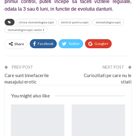
primul control, puteti incepe sa faceti vizitele regulate,
odata la 3 sau 6 luni, in functie de evolutia danturii.
clinica stomatologica copii
dentist pentru copii
stomatologie copii
stomatologie copii sector 3
Facebook
Twitter
Google+
Share
ReddIt
WhatsApp
Pinterest
Email
PREV POST
NEXT POST
Care sunt binefacerile
Curiozitati pe care nu le
masajului erotic
stiati
You might also like