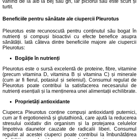
variind de la alb la bej sau gri, iar piciorul său este scurt și
turtit.
Beneficiile pentru sănătate ale ciupercii Pleurotus
Pleurotus este recunoscută pentru conținutul său bogat în
nutrienți și compuși bioactivi cu efecte benefice asupra
sănătății. Iată câteva dintre beneficiile majore ale ciupercii
Pleurotus:
Bogăție în nutrienți
Pleurotus este o sursă excelentă de proteine, fibre, vitamine
(precum vitamina D, vitamina B și vitamina C) și minerale
(cum ar fi fierul, potasiul și seleniul). Consumul regulat de
Pleurotus poate contribui la satisfacerea necesarului de
nutrienți esențiali și la menținerea unei alimentații echilibrate.
Proprietăți antioxidante
Ciuperca Pleurotus conține compuși antioxidanți puternici,
cum ar fi ergotioneină și glutathionă, care ajută la reducerea
stresului oxidativ din organism și la protejarea celulelor
împotriva daunelor cauzate de radicalii liberi. Consumul
regulat al acestei ciuperci poate contribui la îmbunătățirea