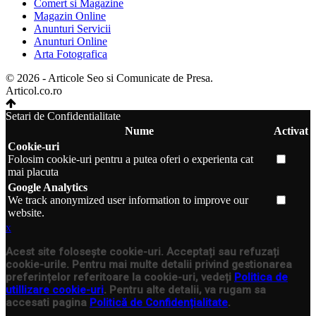
Comert si Magazine
Magazin Online
Anunturi Servicii
Anunturi Online
Arta Fotografica
© 2026 - Articole Seo si Comunicate de Presa.
Articol.co.ro
Setari de Confidentialitate
Nume
Activat
Cookie-uri
Folosim cookie-uri pentru a putea oferi o experienta cat
mai placuta
Google Analytics
We track anonymized user information to improve our
website.
x
Acest site folosește cookie-uri. Acceptați sau refuzați
cookie-urile. Pentru mai multe detalii privind gestionarea
preferințelor referitoare la cookie-uri, vedeți
Politica de
utillizare cookie-uri
. Pentru alte detalii, va rugam sa
accesati pagina
Politică de Confidențialitate
.