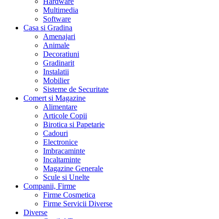
Hardware
Multimedia
Software
Casa si Gradina
Amenajari
Animale
Decoratiuni
Gradinarit
Instalatii
Mobilier
Sisteme de Securitate
Comert si Magazine
Alimentare
Articole Copii
Birotica si Papetarie
Cadouri
Electronice
Imbracaminte
Incaltaminte
Magazine Generale
Scule si Unelte
Companii, Firme
Firme Cosmetica
Firme Servicii Diverse
Diverse