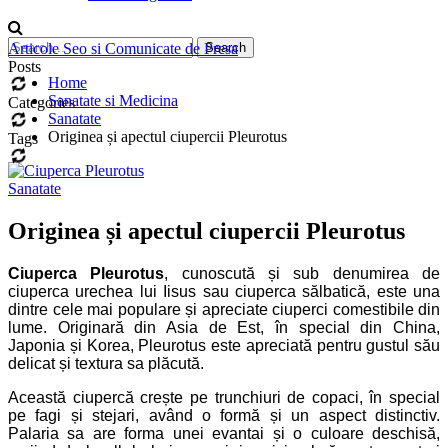
Articole Seo si Comunicate de Presa
Posts
Home
Sanatate si Medicina
Categories
Sanatate
Originea și apectul ciupercii Pleurotus
Tags
Sanatate
Originea și apectul ciupercii Pleurotus
Ciuperca Pleurotus
, cunoscută și sub denumirea de
ciuperca urechea lui Iisus sau ciuperca sălbatică, este una
dintre cele mai populare și apreciate ciuperci comestibile din
lume. Originară din Asia de Est, în special din China,
Japonia și Korea, Pleurotus este apreciată pentru gustul său
delicat și textura sa plăcută.
Această ciupercă crește pe trunchiuri de copaci, în special
pe fagi și stejari, având o formă și un aspect distinctiv.
Palaria sa are forma unei evantai și o culoare deschisă,