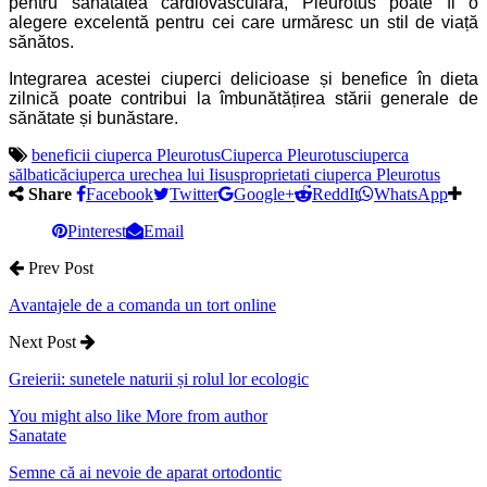
pentru sănătatea cardiovasculară, Pleurotus poate fi o
alegere excelentă pentru cei care urmăresc un stil de viață
sănătos.
Integrarea acestei ciuperci delicioase și benefice în dieta
zilnică poate contribui la îmbunătățirea stării generale de
sănătate și bunăstare.
beneficii ciuperca Pleurotus
Ciuperca Pleurotus
ciuperca
sălbatică
ciuperca urechea lui Iisus
proprietati ciuperca Pleurotus
Share
Facebook
Twitter
Google+
ReddIt
WhatsApp
Pinterest
Email
Prev Post
Avantajele de a comanda un tort online
Next Post
Greierii: sunetele naturii și rolul lor ecologic
You might also like
More from author
Sanatate
Semne că ai nevoie de aparat ortodontic