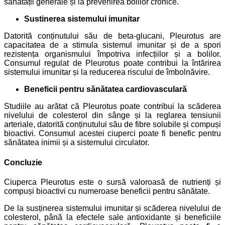
sănătății generale și la prevenirea bolilor cronice.
Sustinerea sistemului imunitar
Datorită conținutului său de beta-glucani, Pleurotus are
capacitatea de a stimula sistemul imunitar și de a spori
rezistența organismului împotriva infecțiilor și a bolilor.
Consumul regulat de Pleurotus poate contribui la întărirea
sistemului imunitar și la reducerea riscului de îmbolnăvire.
Beneficii pentru sănătatea cardiovasculară
Studiile au arătat că Pleurotus poate contribui la scăderea
nivelului de colesterol din sânge și la reglarea tensiunii
arteriale, datorită conținutului său de fibre solubile și compuși
bioactivi. Consumul acestei ciuperci poate fi benefic pentru
sănătatea inimii și a sistemului circulator.
Concluzie
Ciuperca Pleurotus este o sursă valoroasă de nutrienți și
compuși bioactivi cu numeroase beneficii pentru sănătate.
De la susținerea sistemului imunitar și scăderea nivelului de
colesterol, până la efectele sale antioxidante și beneficiile