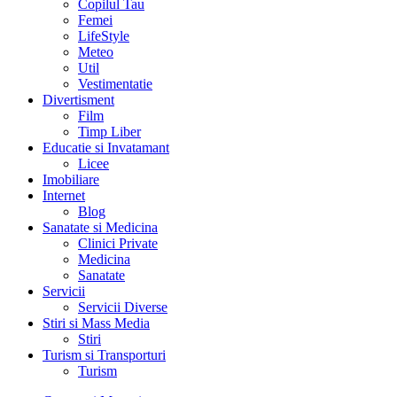
Copilul Tau
Femei
LifeStyle
Meteo
Util
Vestimentatie
Divertisment
Film
Timp Liber
Educatie si Invatamant
Licee
Imobiliare
Internet
Blog
Sanatate si Medicina
Clinici Private
Medicina
Sanatate
Servicii
Servicii Diverse
Stiri si Mass Media
Stiri
Turism si Transporturi
Turism